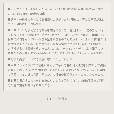
■このサイトは日本語のみとなります｡對不起,這個網站只有日語版本｡Sorry ,
this site is Japanese text only.
■記事内の情報の全ては掲載日当時の記録であり､現在の内容とは差異が生じ
ている可能性もございます｡
■当サイトは記事内容の信頼性を確保するために合理的かつ一定の努力は行っ
ておりますが､その最新性･適合性･完全性･正確性･安全性･合法性･有用性など
性質の如何を問わずいかなる保証をするものでもありません｡また､利用者が当
該情報に基づいて被ったとされるいかなる損害についても､当サイトおよびそ
の情報提供者は責任を負いません｡これはソーシャル･メディア上で配信･共有
されたものを含みます｡各自の判断と責任において当サイトをご利用ください｡
■記事の内容についての個別回答はいたしかねます｡
■本サイト内のすべての情報はあくまでも利用者の個人使用を目的として提供
されるものであり､商用目的での提供をするものではありません｡また､記事内
で言及される店舗の営業内容について評価や推奨をするものではありません｡
■必要な場合はこのページ自身にリンクをお張りください｡業務関係でご利用
の場合は別途お問い合わせください｡
トップへ戻る