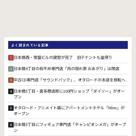
よく読まれている記事
日本橋西・常盤ビルの建替が完了 旧テナントも里帰り
1
日本橋4丁目の和牛丼専門店「肉の隠れ家 おあがり」は閉店
2
中古CD専門店「サウンドパック」、オタロードの本店を移転へ
3
日本橋5丁目・喜多商店跡に100円ショップ「ダイソー」がオー
4
プン
オタロード・アニメイト隣にアパートメントホテル「Minn」が
5
オープン
日本橋3丁目にフィギュア専門店「チャンピオンメガ」がオープ
6
ン