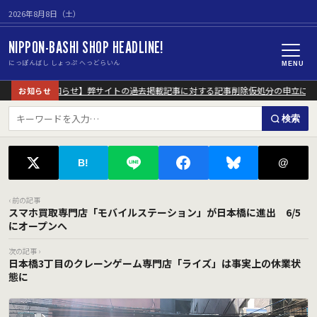
2026年8月8日（土）
NIPPON-BASHI SHOP HEADLINE!
にっぽんばし しょっぷ へっどらいん
MENU
【重要なお知らせ】弊サイトの過去掲載記事に対する記事削除仮処分の申立につい
お知らせ
検索
@
B!
‹ 前の記事
スマホ買取専門店「モバイルステーション」が日本橋に進出 6/5
にオープンへ
次の記事 ›
日本橋3丁目のクレーンゲーム専門店「ライズ」は事実上の休業状
態に