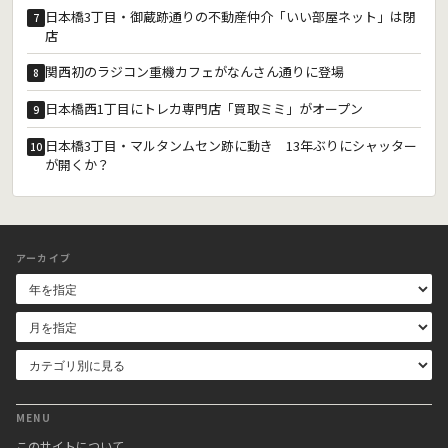
日本橋3丁目・御蔵跡通りの不動産仲介「いい部屋ネット」は閉
7
店
関西初のラジコン重機カフェがなんさん通りに登場
8
日本橋西1丁目にトレカ専門店「買取ミミ」がオープン
9
日本橋3丁目・マルタンムセン跡に動き 13年ぶりにシャッター
10
が開くか？
アーカイブ
MENU
このサイトについて