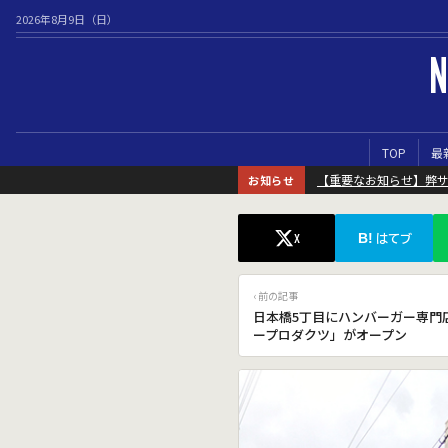
2026年8月9日（日）
N
TOP
最
【重要なお知らせ】弊
お知らせ
B!
X
はてブ
‹ 前の記事
日本橋5丁目にハンバーガー専門
ープロダクツ」がオープン