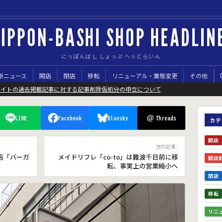
IPPON-BASHI SHOP HEADLIN
にっぽんばし しょっぷ へっどらいん
新ニュース
開店
閉店
移転
リニューアル・業態変更
その他
サイトの過去掲載記事に対する記事削除仮処分の申立について
@
LINE
Facebook
Bluesky
Threads
カテ
開店
次の記事 ›
店「バーガ
メイドリフレ「co-to」は難波千日前に移
開店
転、事実上の営業縮小へ
閉店
移転
リニ