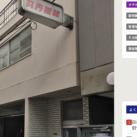
ホテ
開発
駐車
その
調査
よく
日
1
旧