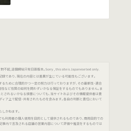
只有日語版本｡Sorry , this site is Japanese text only.
記録であり､現在の内容とは差異が生じている可能性もございます｡
するために合理的かつ一定の努力は行っておりますが､その最新性･適合
有用性など性質の如何を問わずいかなる保証をするものでもありません｡ま
たとされるいかなる損害についても､当サイトおよびその情報提供者は責
ディア上で配信･共有されたものを含みます｡各自の判断と責任において
たしかねます｡
でも利用者の個人使用を目的として提供されるものであり､商用目的での
､記事内で言及される店舗の営業内容について評価や推奨をするものでは