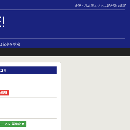
大阪・日本橋エリアの開店閉店情報
E!
記事を検索
ゴリ
前情報
ューアル･業態変更