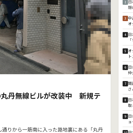
日
2
隠
中
3
オ
日
4
「
オ
5
ト
日
6
仲
関
7
さ
の丸丹無線ビルが改装中 新規テ
日
8
取
日
9
ョ
ん通りから一筋南に入った路地裏にある「丸丹
日
10