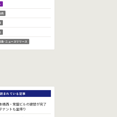
ル
動向
場
他
報告･ニュースリリース
読まれている記事
本橋西・常盤ビルの建替が完了
テナントも里帰り