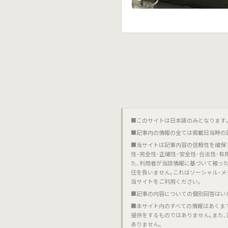
■このサイトは日本語のみとなります｡對不起,這個網站
■記事内の情報の全ては掲載日当時の
■当サイトは記事内容の信頼性を確保
性･完全性･正確性･安全性･合法性･
た､利用者が当該情報に基づいて被っ
任を負いません｡これはソーシャル･メ
当サイトをご利用ください｡
■記事の内容についての個別回答はい
■本サイト内のすべての情報はあくま
提供をするものではありません｡また
ありません｡