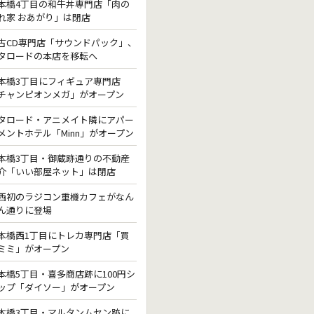
本橋4丁目の和牛丼専門店「肉の
れ家 おあがり」は閉店
古CD専門店「サウンドパック」、
タロードの本店を移転へ
本橋3丁目にフィギュア専門店
チャンピオンメガ」がオープン
タロード・アニメイト隣にアパー
メントホテル「Minn」がオープン
本橋3丁目・御蔵跡通りの不動産
介「いい部屋ネット」は閉店
西初のラジコン重機カフェがなん
ん通りに登場
本橋西1丁目にトレカ専門店「買
ミミ」がオープン
本橋5丁目・喜多商店跡に100円シ
ップ「ダイソー」がオープン
本橋3丁目・マルタンムセン跡に