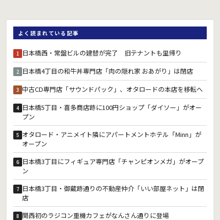
よく読まれている記事
日本橋西・常盤ビルの建替が完了 旧テナントも里帰り
1
日本橋4丁目の和牛丼専門店「肉の隠れ家 おあがり」は閉店
2
中古CD専門店「サウンドパック」、オタロードの本店を移転へ
3
日本橋5丁目・喜多商店跡に100円ショップ「ダイソー」がオー
4
プン
オタロード・アニメイト隣にアパートメントホテル「Minn」が
5
オープン
日本橋3丁目にフィギュア専門店「チャンピオンメガ」がオープ
6
ン
日本橋3丁目・御蔵跡通りの不動産仲介「いい部屋ネット」は閉
7
店
関西初のラジコン重機カフェがなんさん通りに登場
8