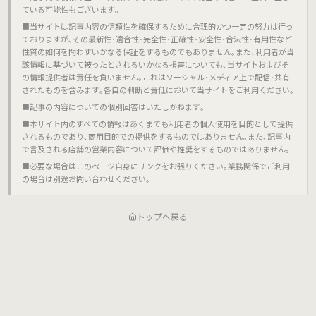
ている可能性もございます｡
■当サイトは記事内容の信頼性を確保するために合理的かつ一定の努力は行っ
ておりますが､その最新性･適合性･完全性･正確性･安全性･合法性･有用性など
性質の如何を問わずいかなる保証をするものでもありません｡また､利用者が当
該情報に基づいて被ったとされるいかなる損害についても､当サイトおよびそ
の情報提供者は責任を負いません｡これはソーシャル･メディア上で配信･共有
されたものを含みます｡各自の判断と責任において当サイトをご利用ください｡
■記事の内容についての個別回答はいたしかねます｡
■本サイト内のすべての情報はあくまでも利用者の個人使用を目的として提供
されるものであり､商用目的での提供をするものではありません｡また､記事内
で言及される店舗の営業内容について評価や推奨をするものではありません｡
■必要な場合はこのページ自身にリンクをお張りください｡業務関係でご利用
の場合は別途お問い合わせください｡
トップへ戻る