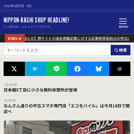
2026年8月9日（日）
NIPPON-BASHI SHOP HEADLINE!
にっぽんばし しょっぷ へっどらいん
MENU
【重要なお知らせ】弊サイトの過去掲載記事に対する記事削除仮処分の申立につい
お知らせ
検索
@
B!
‹ 前の記事
日本橋5丁目に小さな無料休憩所が登場
次の記事 ›
なんさん通りの中古スマホ専門店「エコモバイル」は今月18日で閉
店へ