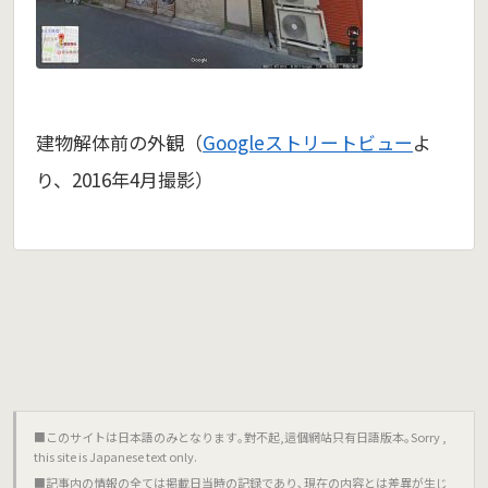
建物解体前の外観（
Googleストリートビュー
よ
り、2016年4月撮影）
■このサイトは日本語のみとなります｡對不起,這個網站只有日語版本｡Sorry ,
this site is Japanese text only.
■記事内の情報の全ては掲載日当時の記録であり､現在の内容とは差異が生じ