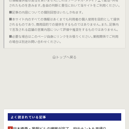
の情報提供者は責任を負いません｡これはソーシャル･メディア上で配信･共有
されたものを含みます｡各自の判断と責任において当サイトをご利用ください｡
■記事の内容についての個別回答はいたしかねます｡
■本サイト内のすべての情報はあくまでも利用者の個人使用を目的として提供
されるものであり､商用目的での提供をするものではありません｡また､記事内
で言及される店舗の営業内容について評価や推奨をするものではありません｡
■必要な場合はこのページ自身にリンクをお張りください｡業務関係でご利用
の場合は別途お問い合わせください｡
トップへ戻る
よく読まれている記事
日本橋西・常盤ビルの建替が完了 旧テナントも里帰り
1