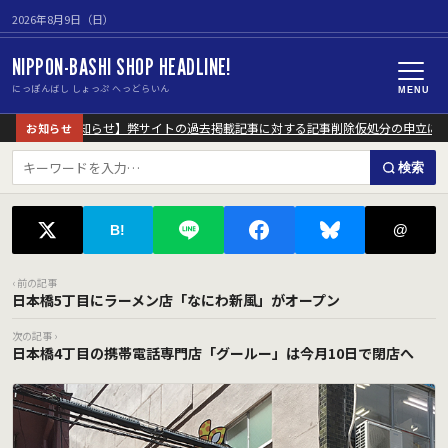
2026年8月9日（日）
NIPPON-BASHI SHOP HEADLINE!
にっぽんばし しょっぷ へっどらいん
MENU
【重要なお知らせ】弊サイトの過去掲載記事に対する記事削除仮処分の申立につ
お知らせ
検索
@
B!
‹ 前の記事
日本橋5丁目にラーメン店「なにわ新風」がオープン
次の記事 ›
日本橋4丁目の携帯電話専門店「グールー」は今月10日で閉店へ