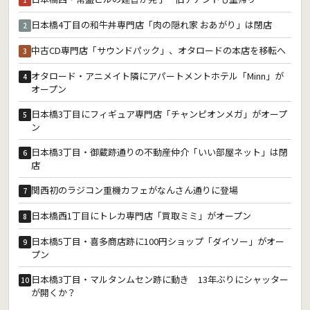
日本橋4丁目の和牛丼専門店「肉の隠れ家 おあがり」は閉店
2
中古CD専門店「サウンドパック」、オタロードの本店を移転へ
3
オタロード・アニメイト隣にアパートメントホテル「Minn」が
4
オープン
日本橋3丁目にフィギュア専門店「チャンピオンメガ」がオープ
5
ン
日本橋3丁目・御蔵跡通りの不動産仲介「いい部屋ネット」は閉
6
店
関西初のラジコン重機カフェがなんさん通りに登場
7
日本橋西1丁目にトレカ専門店「買取ミミ」がオープン
8
日本橋5丁目・喜多商店跡に100円ショップ「ダイソー」がオー
9
プン
日本橋3丁目・マルタンムセン跡に動き 13年ぶりにシャッター
10
が開くか？