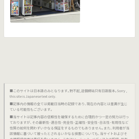
■このサイトは日本語のみとなります｡對不起,這個網站只有日語版本｡Sorry ,
this site is Japanese text only.
■記事内の情報の全ては掲載日当時の記録であり､現在の内容とは差異が生じ
ている可能性もございます｡
■当サイトは記事内容の信頼性を確保するために合理的かつ一定の努力は行っ
ておりますが､その最新性･適合性･完全性･正確性･安全性･合法性･有用性など
性質の如何を問わずいかなる保証をするものでもありません｡また､利用者が当
該情報に基づいて被ったとされるいかなる損害についても､当サイトおよびそ