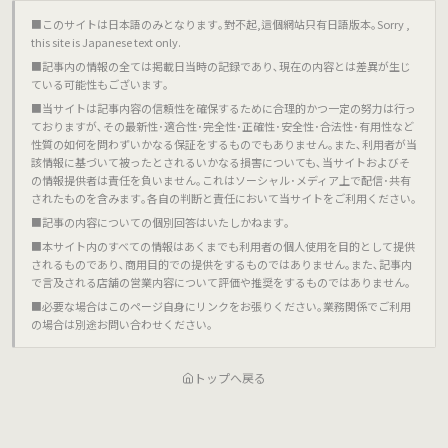
■このサイトは日本語のみとなります｡對不起,這個網站只有日語版本｡Sorry ,
this site is Japanese text only.
■記事内の情報の全ては掲載日当時の記録であり､現在の内容とは差異が生じ
ている可能性もございます｡
■当サイトは記事内容の信頼性を確保するために合理的かつ一定の努力は行っ
ておりますが､その最新性･適合性･完全性･正確性･安全性･合法性･有用性など
性質の如何を問わずいかなる保証をするものでもありません｡また､利用者が当
該情報に基づいて被ったとされるいかなる損害についても､当サイトおよびそ
の情報提供者は責任を負いません｡これはソーシャル･メディア上で配信･共有
されたものを含みます｡各自の判断と責任において当サイトをご利用ください｡
■記事の内容についての個別回答はいたしかねます｡
■本サイト内のすべての情報はあくまでも利用者の個人使用を目的として提供
されるものであり､商用目的での提供をするものではありません｡また､記事内
で言及される店舗の営業内容について評価や推奨をするものではありません｡
■必要な場合はこのページ自身にリンクをお張りください｡業務関係でご利用
の場合は別途お問い合わせください｡
トップへ戻る