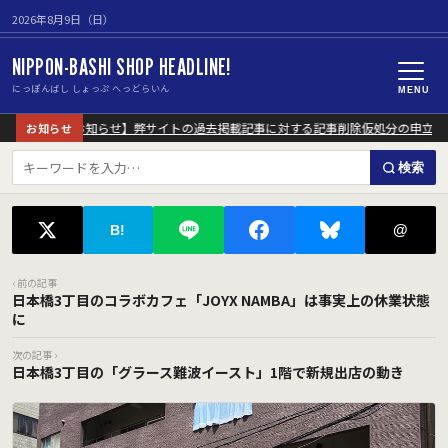
2026年8月9日（日）
NIPPON-BASHI SHOP HEADLINE!
にっぽんばし しょっぷ へっどらいん
MENU
【重要なお知らせ】弊サイトの過去掲載記事に対する記事削除仮処分の申立に
お知らせ
検索
@
B!
‹ 前の記事
日本橋3丁目のコラボカフェ「JOYX NAMBA」は事実上の休業状態
に
次の記事 ›
日本橋3丁目の「グラース難波イースト」1階で新規出店の動き