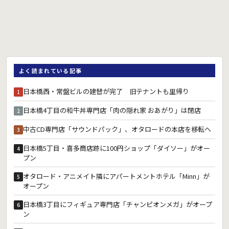
よく読まれている記事
日本橋西・常盤ビルの建替が完了 旧テナントも里帰り
1
日本橋4丁目の和牛丼専門店「肉の隠れ家 おあがり」は閉店
2
中古CD専門店「サウンドパック」、オタロードの本店を移転へ
3
日本橋5丁目・喜多商店跡に100円ショップ「ダイソー」がオー
4
プン
オタロード・アニメイト隣にアパートメントホテル「Minn」が
5
オープン
日本橋3丁目にフィギュア専門店「チャンピオンメガ」がオープ
6
ン