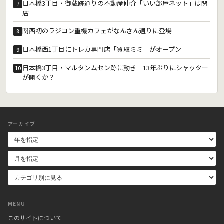
日本橋3丁目・御蔵跡通りの不動産仲介「いい部屋ネット」は閉
7
店
関西初のラジコン重機カフェがなんさん通りに登場
8
日本橋西1丁目にトレカ専門店「買取ミミ」がオープン
9
日本橋3丁目・マルタンムセン跡に動き 13年ぶりにシャッター
10
が開くか？
アーカイブ
MENU
このサイトについて