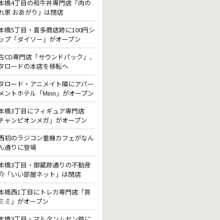
本橋4丁目の和牛丼専門店「肉の
れ家 おあがり」は閉店
本橋5丁目・喜多商店跡に100円シ
ップ「ダイソー」がオープン
古CD専門店「サウンドパック」、
タロードの本店を移転へ
タロード・アニメイト隣にアパー
メントホテル「Minn」がオープン
本橋3丁目にフィギュア専門店
チャンピオンメガ」がオープン
西初のラジコン重機カフェがなん
ん通りに登場
本橋3丁目・御蔵跡通りの不動産
介「いい部屋ネット」は閉店
本橋西1丁目にトレカ専門店「買
ミミ」がオープン
本橋3丁目・マルタンムセン跡に