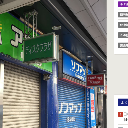
ホテ
開発
駐車
その
調査
よく
日
1
旧