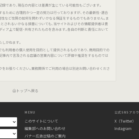
記録であり､現在の内容とは差異が生じている可能性もございます｡
するために合理的かつ一定の努力は行っておりますが､その最新性･適合
有用性など性質の如何を問わずいかなる保証をするものでもありません｡ま
たとされるいかなる損害についても､当サイトおよびその情報提供者は責
ディア上で配信･共有されたものを含みます｡各自の判断と責任において
たしかねます｡
でも利用者の個人使用を目的として提供されるものであり､商用目的での
､記事内で言及される店舗の営業内容について評価や推奨をするものでは
クをお張りください｡業務関係でご利用の場合は別途お問い合わせくださ
トップへ戻る
MENU
公式SNSアカ
このサイトについて
X（Twitter）
編集部へのお問い合わせ
Instagram
バナー広告出稿のご案内