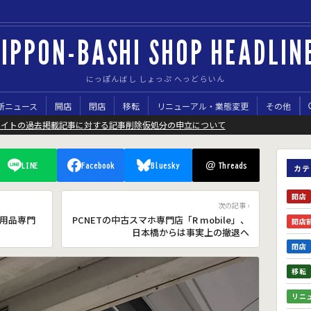
IPPON-BASHI SHOP HEADLIN
にっぽんばし しょっぷ へっどらいん
新ニュース
開店
閉店
移転
リニューアル・業態変更
その他
サイトの過去掲載記事に対する記事削除仮処分の申立について
@
LINE
Facebook
Bluesky
Threads
カテ
開店
次の記事 ›
用品専門
PCNETの中古スマホ専門店「R mobile」、
開店
日本橋からは事実上の撤退へ
閉店
移転
リニ