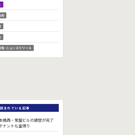
ル
動向
場
他
報告･ニュースリリース
読まれている記事
本橋西・常盤ビルの建替が完了
テナントも里帰り