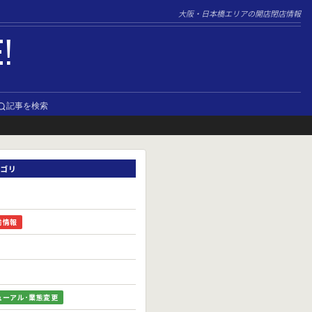
大阪・日本橋エリアの開店閉店情報
E!
記事を検索
ゴリ
前情報
ューアル･業態変更