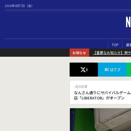
2026年8月7日（金）
N
TOP
最
【重要なお知らせ】弊
お知らせ
B!
X
はてブ
‹ 前の記事
なんさん通りにサバイバルゲーム
店「LIBERATOR」がオープン