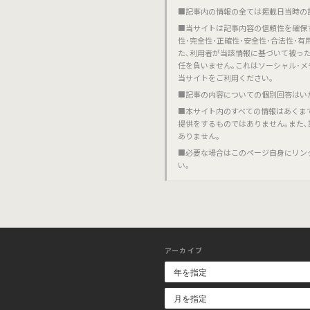
■記事内の情報の全ては掲載日当時の
■当サイトは記事内容の信頼性を確保
性･完全性･正確性･安全性･合法性･
た､利用者が当該情報に基づいて被っ
任を負いません｡これはソーシャル･メ
当サイトをご利用ください｡
■記事の内容についての個別回答はい
■本サイト内のすべての情報はあくま
提供をするものではありません｡また
ありません｡
■必要な場合はこのページ自身にリン
い｡
アーカイブ