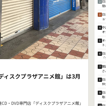
日
2
隠
日
3
ョ
中
4
オ
オ
5
ト
日
6
「
関
7
さ
ディスクプラザアニメ館」は3月
日
8
仲
日
9
取
連CD・DVD専門店「ディスクプラザアニメ館」
日
10