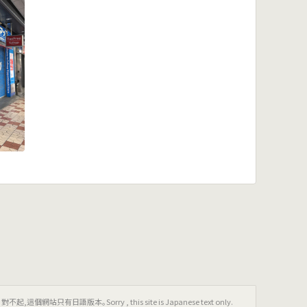
只有日語版本｡Sorry , this site is Japanese text only.