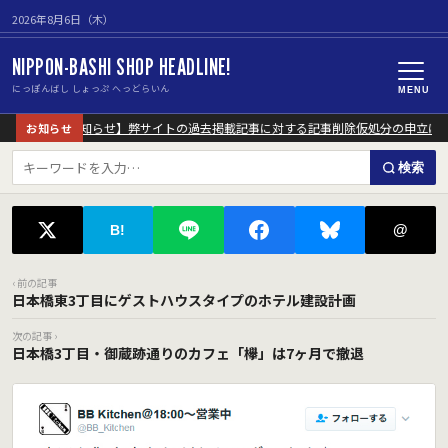
2026年8月6日（木）
NIPPON-BASHI SHOP HEADLINE!
にっぽんばし しょっぷ へっどらいん
MENU
【重要なお知らせ】弊サイトの過去掲載記事に対する記事削除仮処分の申立につ
お知らせ
検索
@
B!
‹ 前の記事
日本橋東3丁目にゲストハウスタイプのホテル建設計画
次の記事 ›
日本橋3丁目・御蔵跡通りのカフェ「欅」は7ヶ月で撤退