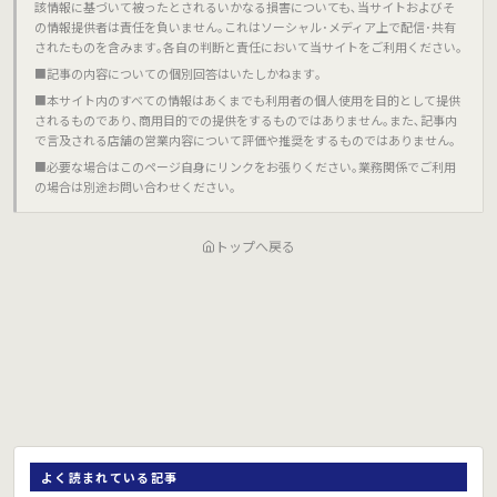
該情報に基づいて被ったとされるいかなる損害についても､当サイトおよびそ
の情報提供者は責任を負いません｡これはソーシャル･メディア上で配信･共有
されたものを含みます｡各自の判断と責任において当サイトをご利用ください｡
■記事の内容についての個別回答はいたしかねます｡
■本サイト内のすべての情報はあくまでも利用者の個人使用を目的として提供
されるものであり､商用目的での提供をするものではありません｡また､記事内
で言及される店舗の営業内容について評価や推奨をするものではありません｡
■必要な場合はこのページ自身にリンクをお張りください｡業務関係でご利用
の場合は別途お問い合わせください｡
トップへ戻る
よく読まれている記事