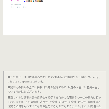
■このサイトは日本語のみとなります｡對不起,這個網站只有日語版本｡Sorry ,
this site is Japanese text only.
■記事内の情報の全ては掲載日当時の記録であり､現在の内容とは差異が生じ
ている可能性もございます｡
■当サイトは記事内容の信頼性を確保するために合理的かつ一定の努力は行っ
ておりますが､その最新性･適合性･完全性･正確性･安全性･合法性･有用性など
性質の如何を問わずいかなる保証をするものでもありません｡また､利用者が当