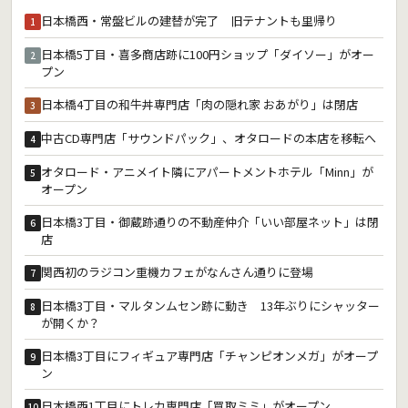
日本橋西・常盤ビルの建替が完了 旧テナントも里帰り
1
日本橋5丁目・喜多商店跡に100円ショップ「ダイソー」がオー
2
プン
日本橋4丁目の和牛丼専門店「肉の隠れ家 おあがり」は閉店
3
中古CD専門店「サウンドパック」、オタロードの本店を移転へ
4
オタロード・アニメイト隣にアパートメントホテル「Minn」が
5
オープン
日本橋3丁目・御蔵跡通りの不動産仲介「いい部屋ネット」は閉
6
店
関西初のラジコン重機カフェがなんさん通りに登場
7
日本橋3丁目・マルタンムセン跡に動き 13年ぶりにシャッター
8
が開くか？
日本橋3丁目にフィギュア専門店「チャンピオンメガ」がオープ
9
ン
日本橋西1丁目にトレカ専門店「買取ミミ」がオープン
10