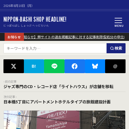
2026年8月10日（月）
NIPPON-BASHI SHOP HEADLINE!
にっぽんばし しょっぷ へっどらいん
MENU
【重要なお知らせ】弊サイトの過去掲載記事に対する記事削除仮処分の申立につ
お知らせ
検索
@
B!
‹ 前の記事
ジャズ専門のCD・レコード店「ライトハウス」が店舗を移転
次の記事 ›
日本橋5丁目にアパートメントホテルタイプの旅館建設計画