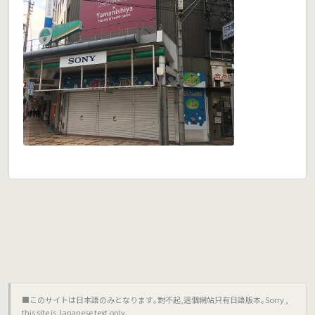
■このサイトは日本語のみとなります｡對不起,這個網站只有日語版本｡Sorry ,
this site is Japanese text only.