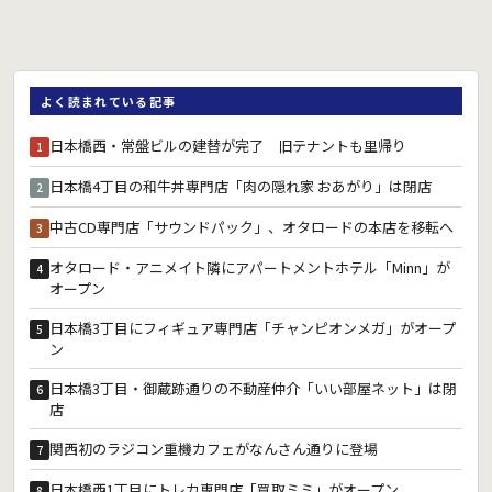
よく読まれている記事
日本橋西・常盤ビルの建替が完了 旧テナントも里帰り
1
日本橋4丁目の和牛丼専門店「肉の隠れ家 おあがり」は閉店
2
中古CD専門店「サウンドパック」、オタロードの本店を移転へ
3
オタロード・アニメイト隣にアパートメントホテル「Minn」が
4
オープン
日本橋3丁目にフィギュア専門店「チャンピオンメガ」がオープ
5
ン
日本橋3丁目・御蔵跡通りの不動産仲介「いい部屋ネット」は閉
6
店
関西初のラジコン重機カフェがなんさん通りに登場
7
日本橋西1丁目にトレカ専門店「買取ミミ」がオープン
8