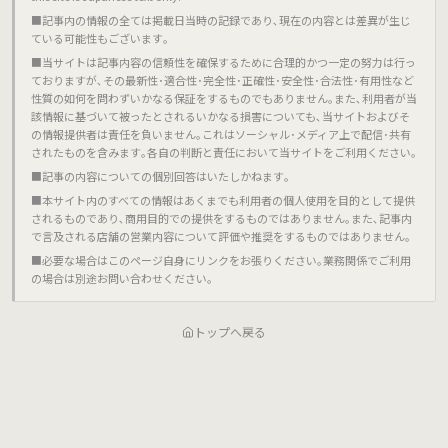
■記事内の情報の全ては掲載日当時の記録であり､現在の内容とは差異が生じ
ている可能性もございます｡
■当サイトは記事内容の信頼性を確保するために合理的かつ一定の努力は行っ
ておりますが､その最新性･適合性･完全性･正確性･安全性･合法性･有用性など
性質の如何を問わずいかなる保証をするものでもありません｡また､利用者が当
該情報に基づいて被ったとされるいかなる損害についても､当サイトおよびそ
の情報提供者は責任を負いません｡これはソーシャル･メディア上で配信･共有
されたものを含みます｡各自の判断と責任において当サイトをご利用ください｡
■記事の内容についての個別回答はいたしかねます｡
■本サイト内のすべての情報はあくまでも利用者の個人使用を目的として提供
されるものであり､商用目的での提供をするものではありません｡また､記事内
で言及される店舗の営業内容について評価や推奨をするものではありません｡
■必要な場合はこのページ自身にリンクをお張りください｡業務関係でご利用
の場合は別途お問い合わせください｡
トップへ戻る