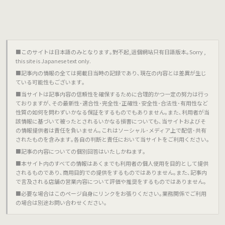
■このサイトは日本語のみとなります｡對不起,這個網站只有日語版本｡Sorry ,
this site is Japanese text only.
■記事内の情報の全ては掲載日当時の記録であり､現在の内容とは差異が生じ
ている可能性もございます｡
■当サイトは記事内容の信頼性を確保するために合理的かつ一定の努力は行っ
ておりますが､その最新性･適合性･完全性･正確性･安全性･合法性･有用性など
性質の如何を問わずいかなる保証をするものでもありません｡また､利用者が当
該情報に基づいて被ったとされるいかなる損害についても､当サイトおよびそ
の情報提供者は責任を負いません｡これはソーシャル･メディア上で配信･共有
されたものを含みます｡各自の判断と責任において当サイトをご利用ください｡
■記事の内容についての個別回答はいたしかねます｡
■本サイト内のすべての情報はあくまでも利用者の個人使用を目的として提供
されるものであり､商用目的での提供をするものではありません｡また､記事内
で言及される店舗の営業内容について評価や推奨をするものではありません｡
■必要な場合はこのページ自身にリンクをお張りください｡業務関係でご利用
の場合は別途お問い合わせください｡