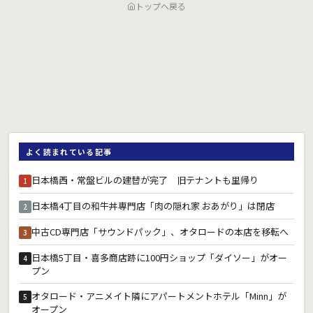
トップへ戻る
よく読まれている記事
日本橋西・常盤ビルの建替が完了 旧テナントも里帰り
1
日本橋4丁目の和牛丼専門店「肉の隠れ家 おあがり」は閉店
2
中古CD専門店「サウンドパック」、オタロードの本店を移転へ
3
日本橋5丁目・喜多商店跡に100円ショップ「ダイソー」がオー
4
プン
オタロード・アニメイト隣にアパートメントホテル「Minn」が
5
オープン