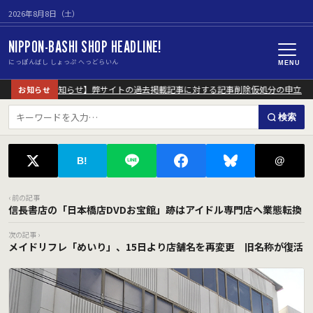
2026年8月8日（土）
NIPPON-BASHI SHOP HEADLINE!
にっぽんばし しょっぷ へっどらいん
MENU
【重要なお知らせ】弊サイトの過去掲載記事に対する記事削除仮処分の申立につ
お知らせ
検索
@
B!
‹ 前の記事
信長書店の「日本橋店DVDお宝館」跡はアイドル専門店へ業態転換
次の記事 ›
メイドリフレ「めいり」、15日より店舗名を再変更 旧名称が復活