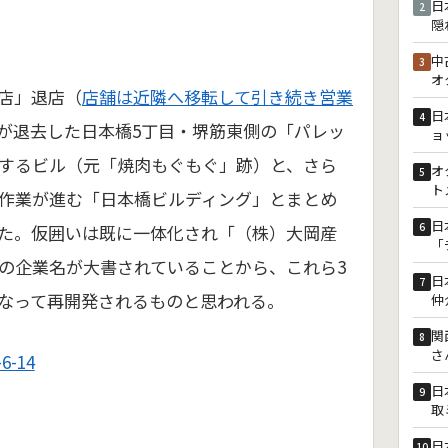
日
2
隠
中
3
オ
店」退店（
店舗は近隣へ移転して引き続き営業
日
4
が退去した日本橋5丁目・堺筋東側の「パレッ
ョ
するビル（元「焼肉もぐもぐ」跡）と、さら
オ
5
ト
作業が進む「日本橋ビルディング」とまとめ
日
6
た。仮囲いは既に一体化され「（株）大岡産
「
の企業名が大書されていることから、これら3
日
7
なって再開発されるものと思われる。
仲
関
8
さ
-14
日
9
取
日
10