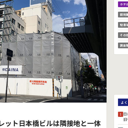
ホテ
開発
駐車
その
調査
よく
日
1
旧
レット日本橋ビルは隣接地と一体