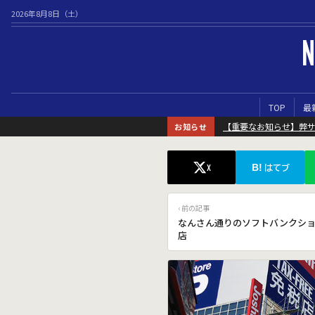
2026年8月8日（土）
N
TOP
最
【重要なお知らせ】弊
お知らせ
B!
X
はてブ
‹ 前の記事
なんさん通りのソフトバンクシ
店