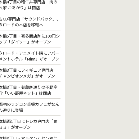
本橋4丁目の和牛丼専門店「肉の
れ家 おあがり」は閉店
古CD専門店「サウンドパック」、
タロードの本店を移転へ
本橋5丁目・喜多商店跡に100円シ
ップ「ダイソー」がオープン
タロード・アニメイト隣にアパー
メントホテル「Minn」がオープン
本橋3丁目にフィギュア専門店
チャンピオンメガ」がオープン
本橋3丁目・御蔵跡通りの不動産
介「いい部屋ネット」は閉店
西初のラジコン重機カフェがなん
ん通りに登場
本橋西1丁目にトレカ専門店「買
ミミ」がオープン
本橋3丁目・マルタンムセン跡に