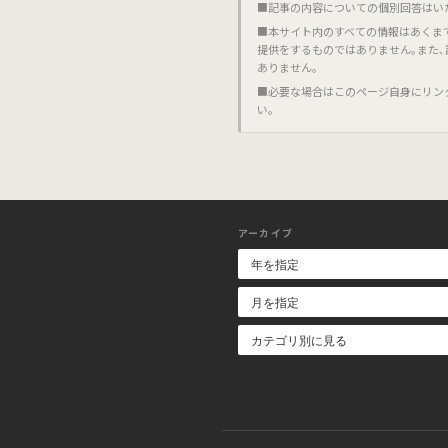
■記事の内容についての個別回答はい
■本サイト内のすべての情報はあくま
提供をするものではありません｡また
ありません｡
■必要な場合はこのページ自身にリン
い｡
アーカイブ