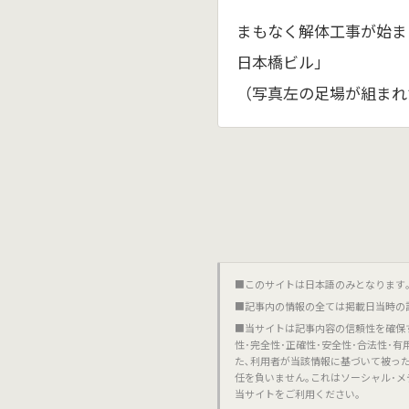
まもなく解体工事が始ま
日本橋ビル」
（写真左の足場が組まれ
■このサイトは日本語のみとなります｡對不起,這個網站
■記事内の情報の全ては掲載日当時の
■当サイトは記事内容の信頼性を確保
性･完全性･正確性･安全性･合法性･
た､利用者が当該情報に基づいて被っ
任を負いません｡これはソーシャル･メ
当サイトをご利用ください｡