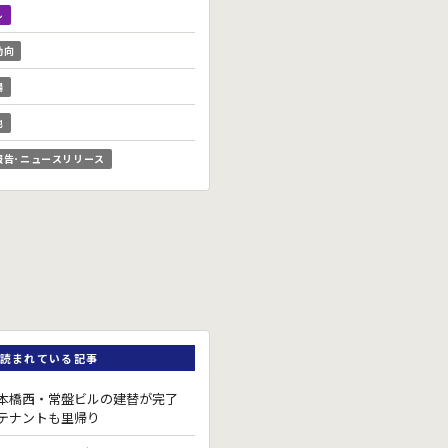
ル
動向
場
他
報告･ニュースリリース
読まれている記事
本橋西・常盤ビルの建替が完了
テナントも里帰り