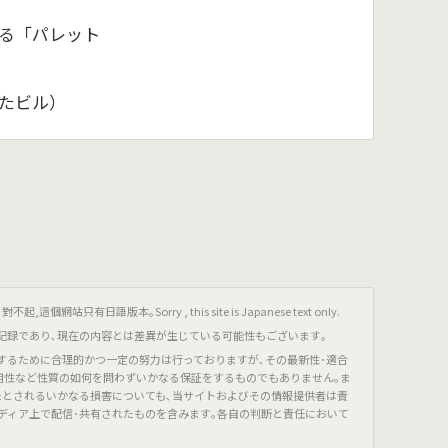
る「パレット
たビル）
只有日語版本｡Sorry , this site is Japanese text only.
記録であり､現在の内容とは差異が生じている可能性もございます｡
するために合理的かつ一定の努力は行っておりますが､その最新性･適合
有用性など性質の如何を問わずいかなる保証をするものでもありません｡ま
たとされるいかなる損害についても､当サイトおよびその情報提供者は責
ディア上で配信･共有されたものを含みます｡各自の判断と責任において