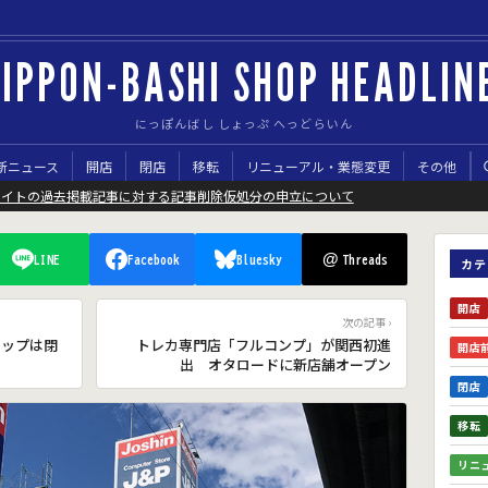
IPPON-BASHI SHOP HEADLIN
にっぽんばし しょっぷ へっどらいん
新ニュース
開店
閉店
移転
リニューアル・業態変更
その他
サイトの過去掲載記事に対する記事削除仮処分の申立について
@
LINE
Facebook
Bluesky
Threads
カテ
開店
次の記事 ›
ョップは閉
トレカ専門店「フルコンプ」が関西初進
開店
出 オタロードに新店舗オープン
閉店
移転
リニ