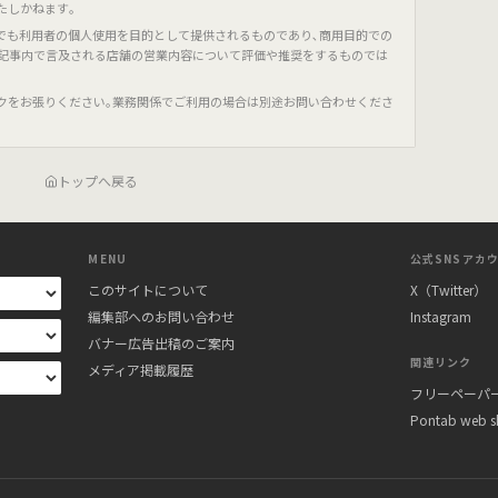
たしかねます｡
でも利用者の個人使用を目的として提供されるものであり､商用目的での
､記事内で言及される店舗の営業内容について評価や推奨をするものでは
クをお張りください｡業務関係でご利用の場合は別途お問い合わせくださ
トップへ戻る
MENU
公式SNSアカ
このサイトについて
X（Twitter）
編集部へのお問い合わせ
Instagram
バナー広告出稿のご案内
関連リンク
メディア掲載履歴
フリーペーパー
Pontab web 