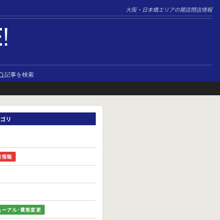
大阪・日本橋エリアの開店閉店情報
E!
記事を検索
ゴリ
前情報
ューアル･業態変更