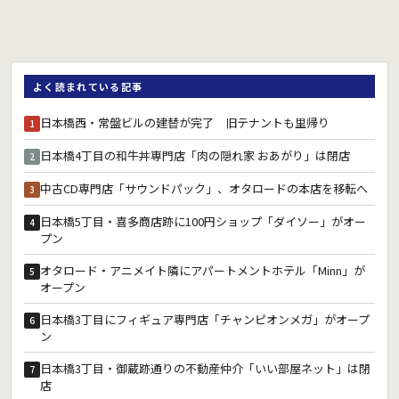
よく読まれている記事
日本橋西・常盤ビルの建替が完了 旧テナントも里帰り
1
日本橋4丁目の和牛丼専門店「肉の隠れ家 おあがり」は閉店
2
中古CD専門店「サウンドパック」、オタロードの本店を移転へ
3
日本橋5丁目・喜多商店跡に100円ショップ「ダイソー」がオー
4
プン
オタロード・アニメイト隣にアパートメントホテル「Minn」が
5
オープン
日本橋3丁目にフィギュア専門店「チャンピオンメガ」がオープ
6
ン
日本橋3丁目・御蔵跡通りの不動産仲介「いい部屋ネット」は閉
7
店