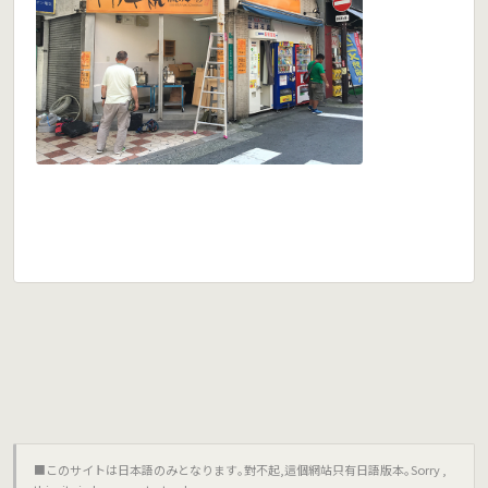
■このサイトは日本語のみとなります｡對不起,這個網站只有日語版本｡Sorry ,