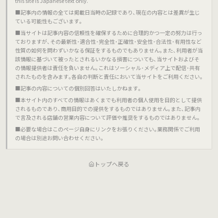
this site is Japanese text only.
■記事内の情報の全ては掲載日当時の記録であり､現在の内容とは差異が生じ
ている可能性もございます｡
■当サイトは記事内容の信頼性を確保するために合理的かつ一定の努力は行っ
ておりますが､その最新性･適合性･完全性･正確性･安全性･合法性･有用性など
性質の如何を問わずいかなる保証をするものでもありません｡また､利用者が当
該情報に基づいて被ったとされるいかなる損害についても､当サイトおよびそ
の情報提供者は責任を負いません｡これはソーシャル･メディア上で配信･共有
されたものを含みます｡各自の判断と責任において当サイトをご利用ください｡
■記事の内容についての個別回答はいたしかねます｡
■本サイト内のすべての情報はあくまでも利用者の個人使用を目的として提供
されるものであり､商用目的での提供をするものではありません｡また､記事内
で言及される店舗の営業内容について評価や推奨をするものではありません｡
■必要な場合はこのページ自身にリンクをお張りください｡業務関係でご利用
の場合は別途お問い合わせください｡
トップへ戻る