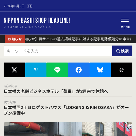
2026年8月9日（日）
NIPPON-BASHI SHOP HEADLINE!
にっぽんばし しょっぷ へっどらいん
MENU
【重要なお知らせ】弊サイトの過去掲載記事に対する記事削除仮処分の申立につ
お知らせ
検索
@
B!
‹ 前の記事
日本橋の老舗ビジネスホテル「菊栄」が8月末で休館へ
次の記事 ›
日本橋西2丁目にゲストハウス「LODGING & KIN OSAKA」がオー
プン準備中