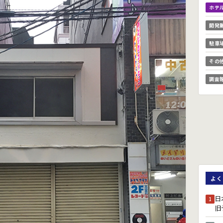
ホテ
開発
駐車
その
調査
よく
日
1
旧