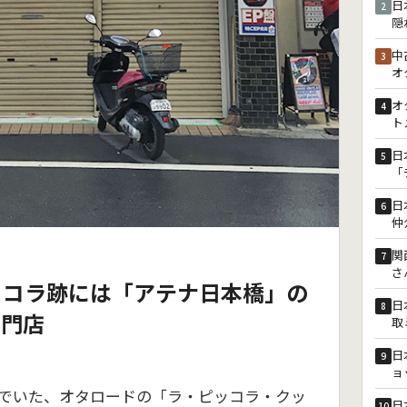
日
2
隠
中
3
オ
オ
4
ト
日
5
「
日
6
仲
関
7
さ
ッコラ跡には「アテナ日本橋」の
日
8
専門店
取
日
9
ョ
でいた、オタロードの「ラ・ピッコラ・クッ
日
10