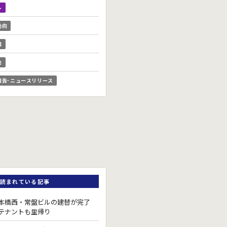
ル
動向
場
他
報告･ニュースリリース
読まれている記事
本橋西・常盤ビルの建替が完了
テナントも里帰り