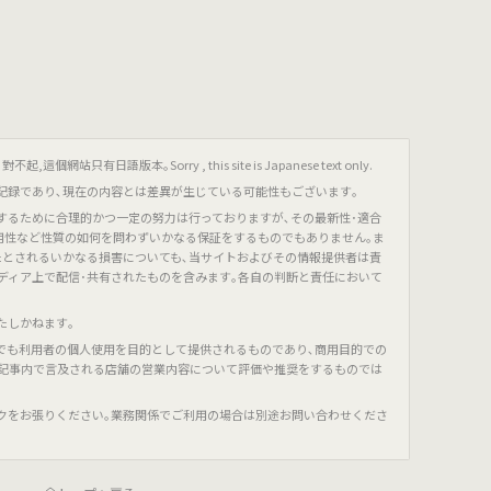
只有日語版本｡Sorry , this site is Japanese text only.
記録であり､現在の内容とは差異が生じている可能性もございます｡
するために合理的かつ一定の努力は行っておりますが､その最新性･適合
有用性など性質の如何を問わずいかなる保証をするものでもありません｡ま
たとされるいかなる損害についても､当サイトおよびその情報提供者は責
ディア上で配信･共有されたものを含みます｡各自の判断と責任において
たしかねます｡
でも利用者の個人使用を目的として提供されるものであり､商用目的での
､記事内で言及される店舗の営業内容について評価や推奨をするものでは
クをお張りください｡業務関係でご利用の場合は別途お問い合わせくださ