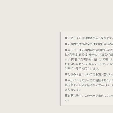
■このサイトは日本語のみとなります｡對不起,這個網站
■記事内の情報の全ては掲載日当時の
■当サイトは記事内容の信頼性を確保
性･完全性･正確性･安全性･合法性･
た､利用者が当該情報に基づいて被っ
任を負いません｡これはソーシャル･メ
当サイトをご利用ください｡
■記事の内容についての個別回答はい
■本サイト内のすべての情報はあくま
提供をするものではありません｡また
ありません｡
■必要な場合はこのページ自身にリン
い｡