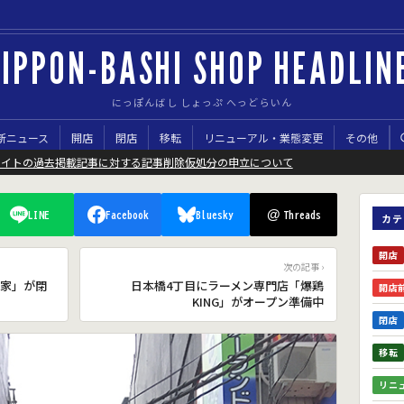
IPPON-BASHI SHOP HEADLIN
にっぽんばし しょっぷ へっどらいん
新ニュース
開店
閉店
移転
リニューアル・業態変更
その他
サイトの過去掲載記事に対する記事削除仮処分の申立について
@
LINE
Facebook
Bluesky
Threads
カテ
開店
次の記事 ›
家」が閉
日本橋4丁目にラーメン専門店「爆鶏
開店
KING」がオープン準備中
閉店
移転
リニ