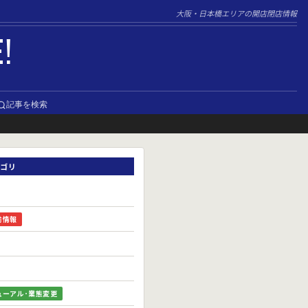
大阪・日本橋エリアの開店閉店情報
E!
記事を検索
ゴリ
前情報
ューアル･業態変更