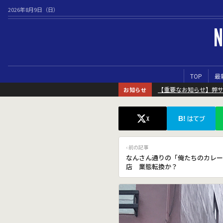
2026年8月9日（日）
N
TOP
最
【重要なお知らせ】弊
お知らせ
B!
X
はてブ
‹ 前の記事
なんさん通りの「俺たちのカレー
店 業態転換か？