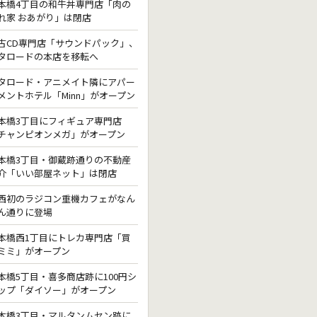
本橋4丁目の和牛丼専門店「肉の
れ家 おあがり」は閉店
古CD専門店「サウンドパック」、
タロードの本店を移転へ
タロード・アニメイト隣にアパー
メントホテル「Minn」がオープン
本橋3丁目にフィギュア専門店
チャンピオンメガ」がオープン
本橋3丁目・御蔵跡通りの不動産
介「いい部屋ネット」は閉店
西初のラジコン重機カフェがなん
ん通りに登場
本橋西1丁目にトレカ専門店「買
ミミ」がオープン
本橋5丁目・喜多商店跡に100円シ
ップ「ダイソー」がオープン
本橋3丁目・マルタンムセン跡に