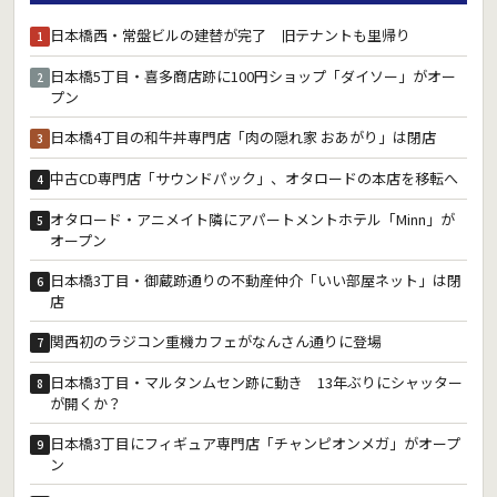
日本橋西・常盤ビルの建替が完了 旧テナントも里帰り
1
日本橋5丁目・喜多商店跡に100円ショップ「ダイソー」がオー
2
プン
日本橋4丁目の和牛丼専門店「肉の隠れ家 おあがり」は閉店
3
中古CD専門店「サウンドパック」、オタロードの本店を移転へ
4
オタロード・アニメイト隣にアパートメントホテル「Minn」が
5
オープン
日本橋3丁目・御蔵跡通りの不動産仲介「いい部屋ネット」は閉
6
店
関西初のラジコン重機カフェがなんさん通りに登場
7
日本橋3丁目・マルタンムセン跡に動き 13年ぶりにシャッター
8
が開くか？
日本橋3丁目にフィギュア専門店「チャンピオンメガ」がオープ
9
ン