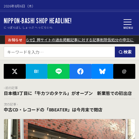
2026年8月6日（木）
NIPPON-BASHI SHOP HEADLINE!
にっぽんばし しょっぷ へっどらいん
MENU
【重要なお知らせ】弊サイトの過去掲載記事に対する記事削除仮処分の申立につい
お知らせ
検索
@
B!
‹ 前の記事
日本橋3丁目に「牛カツのタケル」がオープン 新業態での初出店
次の記事 ›
中古CD・レコードの「8BEATER」は今月末で閉店