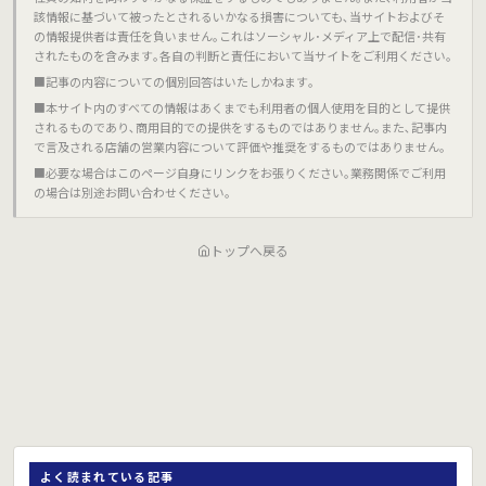
該情報に基づいて被ったとされるいかなる損害についても､当サイトおよびそ
の情報提供者は責任を負いません｡これはソーシャル･メディア上で配信･共有
されたものを含みます｡各自の判断と責任において当サイトをご利用ください｡
■記事の内容についての個別回答はいたしかねます｡
■本サイト内のすべての情報はあくまでも利用者の個人使用を目的として提供
されるものであり､商用目的での提供をするものではありません｡また､記事内
で言及される店舗の営業内容について評価や推奨をするものではありません｡
■必要な場合はこのページ自身にリンクをお張りください｡業務関係でご利用
の場合は別途お問い合わせください｡
トップへ戻る
よく読まれている記事