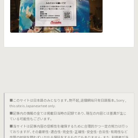
■このサイトは日本語のみとなります｡對不起,這個網站只有日語版本｡Sorry ,
this site is Japanese text only.
■記事内の情報の全ては掲載日当時の記録であり､現在の内容とは差異が生じ
ている可能性もございます｡
■当サイトは記事内容の信頼性を確保するために合理的かつ一定の努力は行っ
ておりますが､その最新性･適合性･完全性･正確性･安全性･合法性･有用性など
性質の如何を問わずいかなる保証をするものでもありません｡また､利用者が当