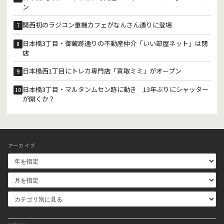
ン
関西初のラジコン重機カフェがなんさん通りに登場
7
日本橋3丁目・御蔵跡通りの不動産仲介「いい部屋ネット」は閉
8
店
日本橋西1丁目にトレカ専門店「買取ミミ」がオープン
9
日本橋3丁目・マルタンムセン跡に動き 13年ぶりにシャッター
10
が開くか？
アーカイブ