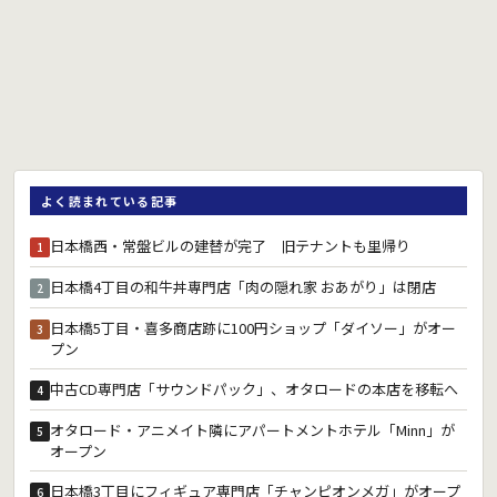
よく読まれている記事
日本橋西・常盤ビルの建替が完了 旧テナントも里帰り
1
日本橋4丁目の和牛丼専門店「肉の隠れ家 おあがり」は閉店
2
日本橋5丁目・喜多商店跡に100円ショップ「ダイソー」がオー
3
プン
中古CD専門店「サウンドパック」、オタロードの本店を移転へ
4
オタロード・アニメイト隣にアパートメントホテル「Minn」が
5
オープン
日本橋3丁目にフィギュア専門店「チャンピオンメガ」がオープ
6