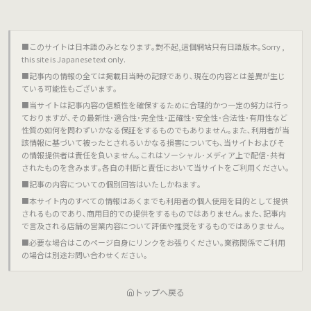
■このサイトは日本語のみとなります｡對不起,這個網站只有日語版本｡Sorry ,
this site is Japanese text only.
■記事内の情報の全ては掲載日当時の記録であり､現在の内容とは差異が生じ
ている可能性もございます｡
■当サイトは記事内容の信頼性を確保するために合理的かつ一定の努力は行っ
ておりますが､その最新性･適合性･完全性･正確性･安全性･合法性･有用性など
性質の如何を問わずいかなる保証をするものでもありません｡また､利用者が当
該情報に基づいて被ったとされるいかなる損害についても､当サイトおよびそ
の情報提供者は責任を負いません｡これはソーシャル･メディア上で配信･共有
されたものを含みます｡各自の判断と責任において当サイトをご利用ください｡
■記事の内容についての個別回答はいたしかねます｡
■本サイト内のすべての情報はあくまでも利用者の個人使用を目的として提供
されるものであり､商用目的での提供をするものではありません｡また､記事内
で言及される店舗の営業内容について評価や推奨をするものではありません｡
■必要な場合はこのページ自身にリンクをお張りください｡業務関係でご利用
の場合は別途お問い合わせください｡
トップへ戻る