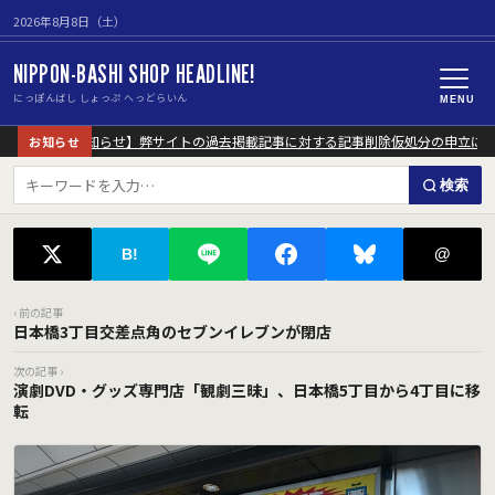
2026年8月8日（土）
NIPPON-BASHI SHOP HEADLINE!
にっぽんばし しょっぷ へっどらいん
MENU
【重要なお知らせ】弊サイトの過去掲載記事に対する記事削除仮処分の申立につい
お知らせ
検索
@
B!
‹ 前の記事
日本橋3丁目交差点角のセブンイレブンが閉店
次の記事 ›
演劇DVD・グッズ専門店「観劇三昧」、日本橋5丁目から4丁目に移
転