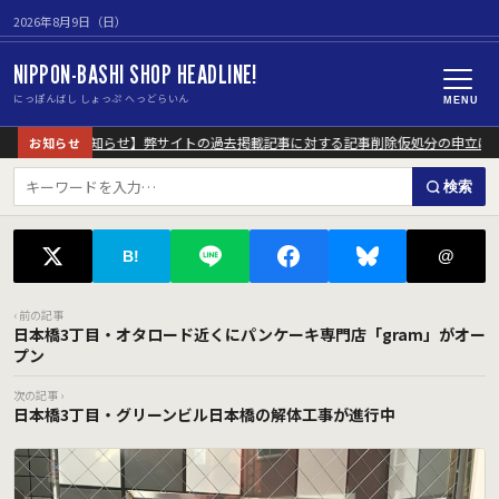
2026年8月9日（日）
NIPPON-BASHI SHOP HEADLINE!
にっぽんばし しょっぷ へっどらいん
MENU
【重要なお知らせ】弊サイトの過去掲載記事に対する記事削除仮処分の申立につ
お知らせ
検索
@
B!
‹ 前の記事
日本橋3丁目・オタロード近くにパンケーキ専門店「gram」がオー
プン
次の記事 ›
日本橋3丁目・グリーンビル日本橋の解体工事が進行中