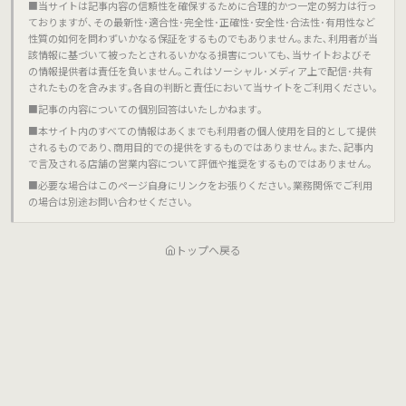
■当サイトは記事内容の信頼性を確保するために合理的かつ一定の努力は行っ
ておりますが､その最新性･適合性･完全性･正確性･安全性･合法性･有用性など
性質の如何を問わずいかなる保証をするものでもありません｡また､利用者が当
該情報に基づいて被ったとされるいかなる損害についても､当サイトおよびそ
の情報提供者は責任を負いません｡これはソーシャル･メディア上で配信･共有
されたものを含みます｡各自の判断と責任において当サイトをご利用ください｡
■記事の内容についての個別回答はいたしかねます｡
■本サイト内のすべての情報はあくまでも利用者の個人使用を目的として提供
されるものであり､商用目的での提供をするものではありません｡また､記事内
で言及される店舗の営業内容について評価や推奨をするものではありません｡
■必要な場合はこのページ自身にリンクをお張りください｡業務関係でご利用
の場合は別途お問い合わせください｡
トップへ戻る