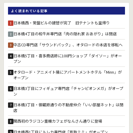
よく読まれている記事
日本橋西・常盤ビルの建替が完了 旧テナントも里帰り
1
日本橋4丁目の和牛丼専門店「肉の隠れ家 おあがり」は閉店
2
中古CD専門店「サウンドパック」、オタロードの本店を移転へ
3
日本橋5丁目・喜多商店跡に100円ショップ「ダイソー」がオー
4
プン
オタロード・アニメイト隣にアパートメントホテル「Minn」が
5
オープン
日本橋3丁目にフィギュア専門店「チャンピオンメガ」がオープ
6
ン
日本橋3丁目・御蔵跡通りの不動産仲介「いい部屋ネット」は閉
7
店
関西初のラジコン重機カフェがなんさん通りに登場
8
日本橋西1丁目にトレカ専門店「買取ミミ」がオープン
9