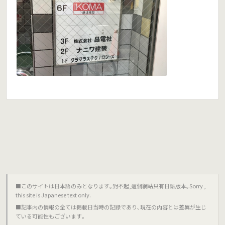
■このサイトは日本語のみとなります｡對不起,這個網站只有日語版本｡Sorry ,
this site is Japanese text only.
■記事内の情報の全ては掲載日当時の記録であり､現在の内容とは差異が生じ
ている可能性もございます｡