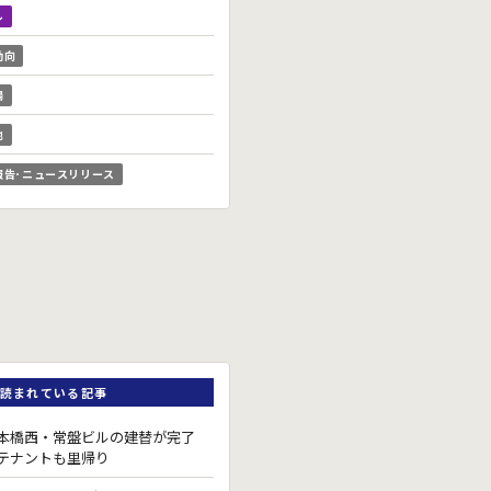
ル
動向
場
他
報告･ニュースリリース
読まれている記事
本橋西・常盤ビルの建替が完了
テナントも里帰り