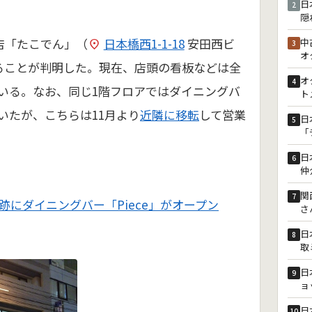
日
2
隠
店「たこでん」（
日本橋西1-1-18
安田西ビ
中
3
オ
ることが判明した。現在、店頭の看板などは全
オ
4
いる。なお、同じ1階フロアではダイニングバ
ト
いたが、こちらは11月より
近隣に移転
して営業
日
5
「
日
6
仲
関
7
にダイニングバー「Piece」がオープン
さ
日
8
取
日
9
ョ
日
10