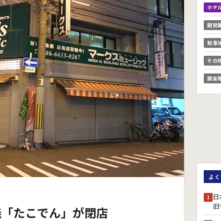
ホテ
開発
駐車
その
調査
よく
日
1
旧
焼「たこでん」が閉店