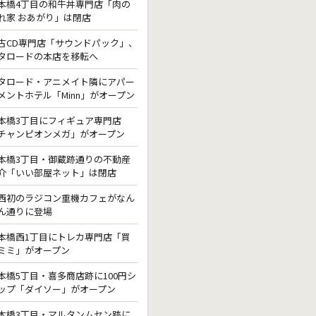
本橋4丁目の和牛丼専門店「肉の
れ家 おあがり」は閉店
古CD専門店「サウンドパック」、
タロードの本店を移転へ
タロード・アニメイト隣にアパー
メントホテル「Minn」がオープン
本橋3丁目にフィギュア専門店
チャンピオンメガ」がオープン
本橋3丁目・御蔵跡通りの不動産
介「いい部屋ネット」は閉店
西初のラジコン重機カフェがなん
ん通りに登場
本橋西1丁目にトレカ専門店「買
ミミ」がオープン
本橋5丁目・喜多商店跡に100円シ
ップ「ダイソー」がオープン
本橋3丁目・マルタンムセン跡に