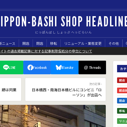
IPPON-BASHI SHOP HEADLIN
にっぽんばし しょっぷ へっどらいん
新ニュース
開店
閉店
移転
リニューアル・業態変更
その他
サイトの過去掲載記事に対する記事削除仮処分の申立について
@
LINE
Facebook
Bluesky
Threads
カテ
開店
次の記事 ›
」跡は同業
日本橋西・南海日本橋ビルにコンビニ「ロ
開店
ーソン」が出店へ
閉店
移転
リニ