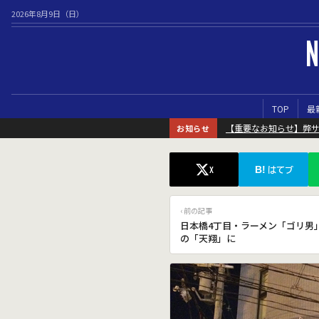
2026年8月9日（日）
N
TOP
最
【重要なお知らせ】弊
お知らせ
B!
X
はてブ
‹ 前の記事
日本橋4丁目・ラーメン「ゴリ男
の「天翔」に