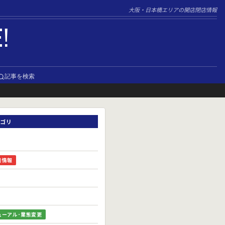
大阪・日本橋エリアの開店閉店情報
E!
記事を検索
ゴリ
前情報
ューアル･業態変更