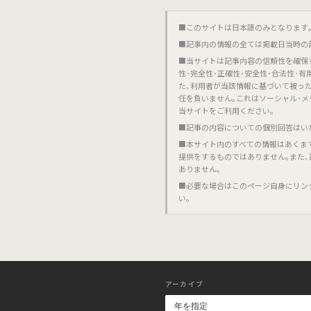
■このサイトは日本語のみとなります｡對不起,這個網站
■記事内の情報の全ては掲載日当時の
■当サイトは記事内容の信頼性を確保
性･完全性･正確性･安全性･合法性･
た､利用者が当該情報に基づいて被っ
任を負いません｡これはソーシャル･メ
当サイトをご利用ください｡
■記事の内容についての個別回答はい
■本サイト内のすべての情報はあくま
提供をするものではありません｡また
ありません｡
■必要な場合はこのページ自身にリン
い｡
アーカイブ