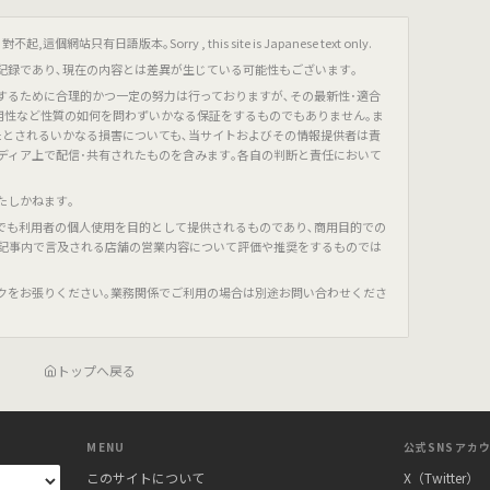
只有日語版本｡Sorry , this site is Japanese text only.
記録であり､現在の内容とは差異が生じている可能性もございます｡
するために合理的かつ一定の努力は行っておりますが､その最新性･適合
有用性など性質の如何を問わずいかなる保証をするものでもありません｡ま
たとされるいかなる損害についても､当サイトおよびその情報提供者は責
ディア上で配信･共有されたものを含みます｡各自の判断と責任において
たしかねます｡
でも利用者の個人使用を目的として提供されるものであり､商用目的での
､記事内で言及される店舗の営業内容について評価や推奨をするものでは
クをお張りください｡業務関係でご利用の場合は別途お問い合わせくださ
トップへ戻る
MENU
公式SNSアカ
このサイトについて
X（Twitter）