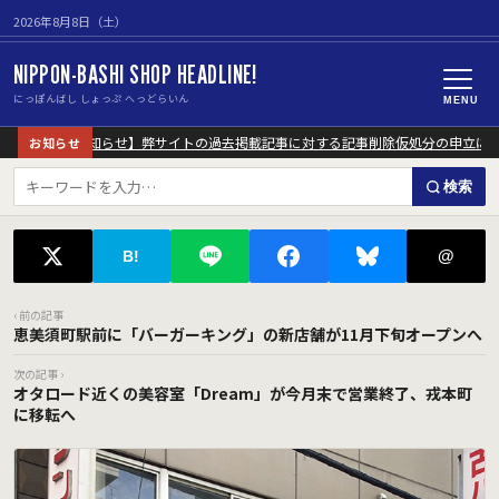
2026年8月8日（土）
NIPPON-BASHI SHOP HEADLINE!
にっぽんばし しょっぷ へっどらいん
MENU
【重要なお知らせ】弊サイトの過去掲載記事に対する記事削除仮処分の申立につ
お知らせ
検索
@
B!
‹ 前の記事
恵美須町駅前に「バーガーキング」の新店舗が11月下旬オープンへ
次の記事 ›
オタロード近くの美容室「Dream」が今月末で営業終了、戎本町
に移転へ