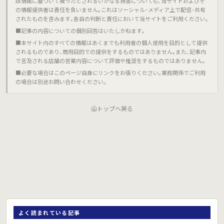
該情報に基づいて被ったとされるいかなる損害についても､当サイトおよびそ
の情報提供者は責任を負いません｡これはソーシャル･メディア上で配信･共有
されたものを含みます｡各自の判断と責任において当サイトをご利用ください｡
■記事の内容についての個別回答はいたしかねます｡
■本サイト内のすべての情報はあくまでも利用者の個人使用を目的として提供
されるものであり､商用目的での提供をするものではありません｡また､記事内
で言及される店舗の営業内容について評価や推奨をするものではありません｡
■必要な場合はこのページ自身にリンクをお張りください｡業務関係でご利用
の場合は別途お問い合わせください｡
トップへ戻る
よく読まれている記事