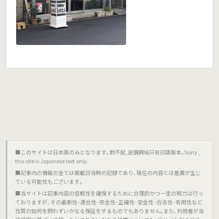
■このサイトは日本語のみとなります｡對不起,這個網站只有日語版本｡Sorry ,
this site is Japanese text only.
■記事内の情報の全ては掲載日当時の記録であり､現在の内容とは差異が生じ
ている可能性もございます｡
■当サイトは記事内容の信頼性を確保するために合理的かつ一定の努力は行っ
ておりますが､その最新性･適合性･完全性･正確性･安全性･合法性･有用性など
性質の如何を問わずいかなる保証をするものでもありません｡また､利用者が当