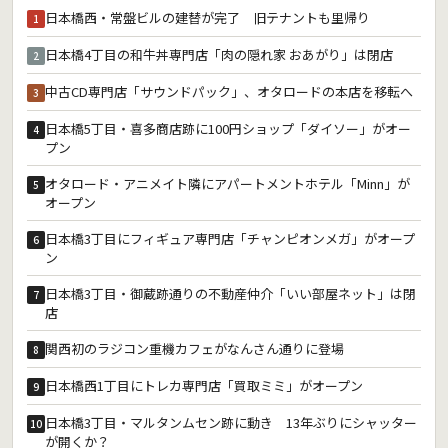
日本橋西・常盤ビルの建替が完了 旧テナントも里帰り
1
日本橋4丁目の和牛丼専門店「肉の隠れ家 おあがり」は閉店
2
中古CD専門店「サウンドパック」、オタロードの本店を移転へ
3
日本橋5丁目・喜多商店跡に100円ショップ「ダイソー」がオー
4
プン
オタロード・アニメイト隣にアパートメントホテル「Minn」が
5
オープン
日本橋3丁目にフィギュア専門店「チャンピオンメガ」がオープ
6
ン
日本橋3丁目・御蔵跡通りの不動産仲介「いい部屋ネット」は閉
7
店
関西初のラジコン重機カフェがなんさん通りに登場
8
日本橋西1丁目にトレカ専門店「買取ミミ」がオープン
9
日本橋3丁目・マルタンムセン跡に動き 13年ぶりにシャッター
10
が開くか？