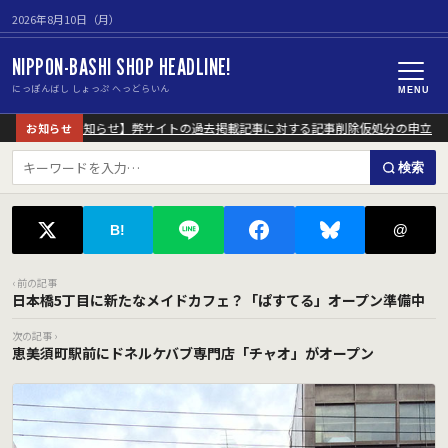
2026年8月10日（月）
NIPPON-BASHI SHOP HEADLINE!
にっぽんばし しょっぷ へっどらいん
MENU
【重要なお知らせ】弊サイトの過去掲載記事に対する記事削除仮処分の申立につ
お知らせ
検索
@
B!
‹ 前の記事
日本橋5丁目に新たなメイドカフェ？「ぱすてる」オープン準備中
次の記事 ›
恵美須町駅前にドネルケバブ専門店「チャオ」がオープン