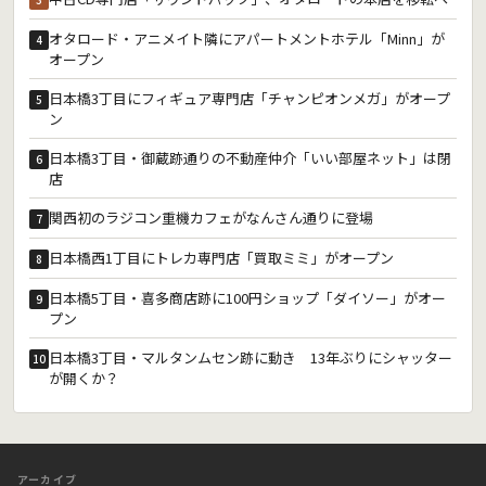
オタロード・アニメイト隣にアパートメントホテル「Minn」が
4
オープン
日本橋3丁目にフィギュア専門店「チャンピオンメガ」がオープ
5
ン
日本橋3丁目・御蔵跡通りの不動産仲介「いい部屋ネット」は閉
6
店
関西初のラジコン重機カフェがなんさん通りに登場
7
日本橋西1丁目にトレカ専門店「買取ミミ」がオープン
8
日本橋5丁目・喜多商店跡に100円ショップ「ダイソー」がオー
9
プン
日本橋3丁目・マルタンムセン跡に動き 13年ぶりにシャッター
10
が開くか？
アーカイブ