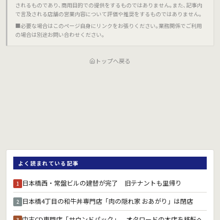
されるものであり､商用目的での提供をするものではありません｡また､記事内
で言及される店舗の営業内容について評価や推奨をするものではありません｡
■必要な場合はこのページ自身にリンクをお張りください｡業務関係でご利用
の場合は別途お問い合わせください｡
トップへ戻る
よく読まれている記事
日本橋西・常盤ビルの建替が完了 旧テナントも里帰り
1
日本橋4丁目の和牛丼専門店「肉の隠れ家 おあがり」は閉店
2
中古CD専門店「サウンドパック」、オタロードの本店を移転へ
3