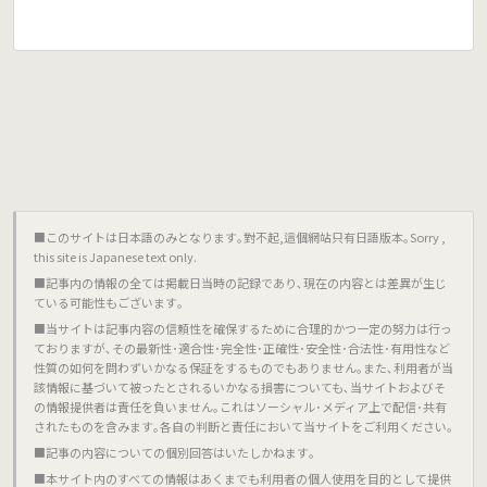
■このサイトは日本語のみとなります｡對不起,這個網站只有日語版本｡Sorry ,
this site is Japanese text only.
■記事内の情報の全ては掲載日当時の記録であり､現在の内容とは差異が生じ
ている可能性もございます｡
■当サイトは記事内容の信頼性を確保するために合理的かつ一定の努力は行っ
ておりますが､その最新性･適合性･完全性･正確性･安全性･合法性･有用性など
性質の如何を問わずいかなる保証をするものでもありません｡また､利用者が当
該情報に基づいて被ったとされるいかなる損害についても､当サイトおよびそ
の情報提供者は責任を負いません｡これはソーシャル･メディア上で配信･共有
されたものを含みます｡各自の判断と責任において当サイトをご利用ください｡
■記事の内容についての個別回答はいたしかねます｡
■本サイト内のすべての情報はあくまでも利用者の個人使用を目的として提供