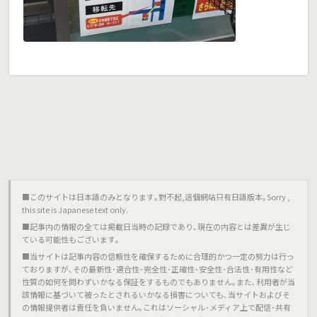
■このサイトは日本語のみとなります｡對不起,這個網站只有日語版本｡Sorry ,
this site is Japanese text only.
■記事内の情報の全ては掲載日当時の記録であり､現在の内容とは差異が生じ
ている可能性もございます｡
■当サイトは記事内容の信頼性を確保するために合理的かつ一定の努力は行っ
ておりますが､その最新性･適合性･完全性･正確性･安全性･合法性･有用性など
性質の如何を問わずいかなる保証をするものでもありません｡また､利用者が当
該情報に基づいて被ったとされるいかなる損害についても､当サイトおよびそ
の情報提供者は責任を負いません｡これはソーシャル･メディア上で配信･共有