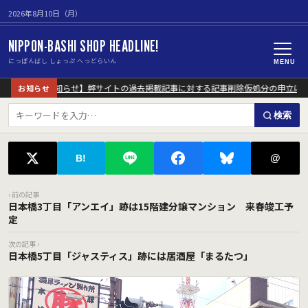
2026年8月10日（月）
NIPPON-BASHI SHOP HEADLINE!
にっぽんばし しょっぷ へっどらいん
MENU
【重要なお知らせ】弊サイトの過去掲載記事に対する記事削除仮処分の申立につ
お知らせ
検索
@
B!
‹ 前の記事
日本橋3丁目「アンエイ」跡は15階建分譲マンション 来春竣工予
定
次の記事 ›
日本橋5丁目「ジャスティス」跡には居酒屋「まるたつ」