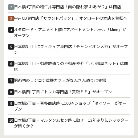
日本橋4丁目の和牛丼専門店「肉の隠れ家 おあがり」は閉店
2
中古CD専門店「サウンドパック」、オタロードの本店を移転へ
3
オタロード・アニメイト隣にアパートメントホテル「Minn」が
4
オープン
日本橋3丁目にフィギュア専門店「チャンピオンメガ」がオープ
5
ン
日本橋3丁目・御蔵跡通りの不動産仲介「いい部屋ネット」は閉
6
店
関西初のラジコン重機カフェがなんさん通りに登場
7
日本橋西1丁目にトレカ専門店「買取ミミ」がオープン
8
日本橋5丁目・喜多商店跡に100円ショップ「ダイソー」がオー
9
プン
日本橋3丁目・マルタンムセン跡に動き 13年ぶりにシャッター
10
が開くか？