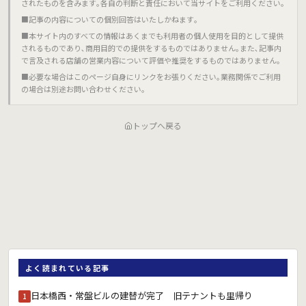
されたものを含みます｡各自の判断と責任において当サイトをご利用ください｡
■記事の内容についての個別回答はいたしかねます｡
■本サイト内のすべての情報はあくまでも利用者の個人使用を目的として提供
されるものであり､商用目的での提供をするものではありません｡また､記事内
で言及される店舗の営業内容について評価や推奨をするものではありません｡
■必要な場合はこのページ自身にリンクをお張りください｡業務関係でご利用
の場合は別途お問い合わせください｡
トップへ戻る
よく読まれている記事
日本橋西・常盤ビルの建替が完了 旧テナントも里帰り
1