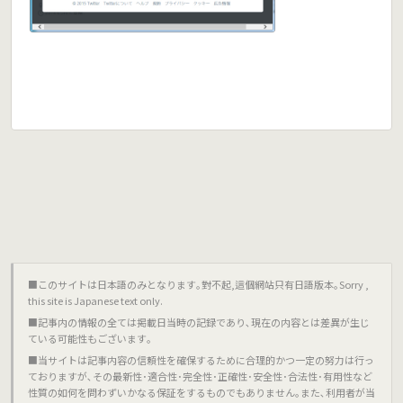
■このサイトは日本語のみとなります｡對不起,這個網站只有日語版本｡Sorry ,
this site is Japanese text only.
■記事内の情報の全ては掲載日当時の記録であり､現在の内容とは差異が生じ
ている可能性もございます｡
■当サイトは記事内容の信頼性を確保するために合理的かつ一定の努力は行っ
ておりますが､その最新性･適合性･完全性･正確性･安全性･合法性･有用性など
性質の如何を問わずいかなる保証をするものでもありません｡また､利用者が当