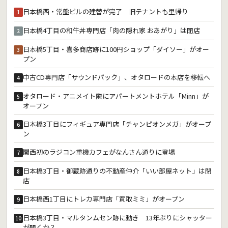
日本橋西・常盤ビルの建替が完了 旧テナントも里帰り
1
日本橋4丁目の和牛丼専門店「肉の隠れ家 おあがり」は閉店
2
日本橋5丁目・喜多商店跡に100円ショップ「ダイソー」がオー
3
プン
中古CD専門店「サウンドパック」、オタロードの本店を移転へ
4
オタロード・アニメイト隣にアパートメントホテル「Minn」が
5
オープン
日本橋3丁目にフィギュア専門店「チャンピオンメガ」がオープ
6
ン
関西初のラジコン重機カフェがなんさん通りに登場
7
日本橋3丁目・御蔵跡通りの不動産仲介「いい部屋ネット」は閉
8
店
日本橋西1丁目にトレカ専門店「買取ミミ」がオープン
9
日本橋3丁目・マルタンムセン跡に動き 13年ぶりにシャッター
10
が開くか？