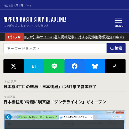
2026年8月8日（土）
NIPPON-BASHI SHOP HEADLINE!
にっぽんばし しょっぷ へっどらいん
MENU
【重要なお知らせ】弊サイトの過去掲載記事に対する記事削除仮処分の申立につ
お知らせ
検索
@
B!
‹ 前の記事
日本橋4丁目の銭湯「日本橋湯」は6月末で営業終了
次の記事 ›
日本橋住宅3号館に喫茶店「ダンデライオン」がオープン