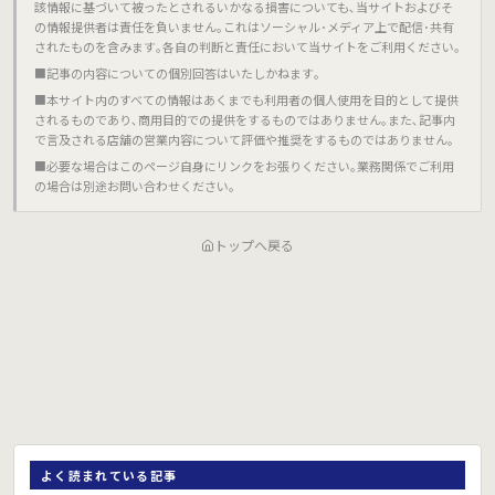
該情報に基づいて被ったとされるいかなる損害についても､当サイトおよびそ
の情報提供者は責任を負いません｡これはソーシャル･メディア上で配信･共有
されたものを含みます｡各自の判断と責任において当サイトをご利用ください｡
■記事の内容についての個別回答はいたしかねます｡
■本サイト内のすべての情報はあくまでも利用者の個人使用を目的として提供
されるものであり､商用目的での提供をするものではありません｡また､記事内
で言及される店舗の営業内容について評価や推奨をするものではありません｡
■必要な場合はこのページ自身にリンクをお張りください｡業務関係でご利用
の場合は別途お問い合わせください｡
トップへ戻る
よく読まれている記事