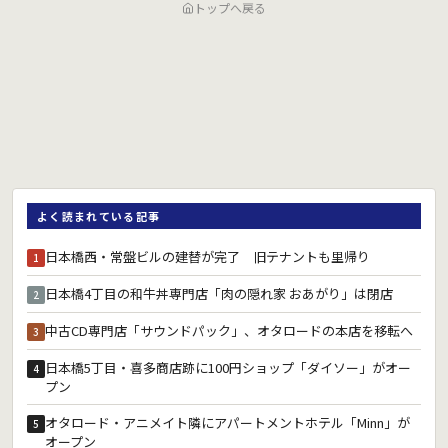
トップへ戻る
よく読まれている記事
日本橋西・常盤ビルの建替が完了 旧テナントも里帰り
1
日本橋4丁目の和牛丼専門店「肉の隠れ家 おあがり」は閉店
2
中古CD専門店「サウンドパック」、オタロードの本店を移転へ
3
日本橋5丁目・喜多商店跡に100円ショップ「ダイソー」がオー
4
プン
オタロード・アニメイト隣にアパートメントホテル「Minn」が
5
オープン