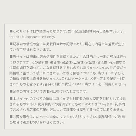
■このサイトは日本語のみとなります｡對不起,這個網站只有日語版本｡Sorry ,
this site is Japanese text only.
■記事内の情報の全ては掲載日当時の記録であり､現在の内容とは差異が生じ
ている可能性もございます｡
■当サイトは記事内容の信頼性を確保するために合理的かつ一定の努力は行っ
ておりますが､その最新性･適合性･完全性･正確性･安全性･合法性･有用性など
性質の如何を問わずいかなる保証をするものでもありません｡また､利用者が当
該情報に基づいて被ったとされるいかなる損害についても､当サイトおよびそ
の情報提供者は責任を負いません｡これはソーシャル･メディア上で配信･共有
されたものを含みます｡各自の判断と責任において当サイトをご利用ください｡
■記事の内容についての個別回答はいたしかねます｡
■本サイト内のすべての情報はあくまでも利用者の個人使用を目的として提供
されるものであり､商用目的での提供をするものではありません｡また､記事内
で言及される店舗の営業内容について評価や推奨をするものではありません｡
■必要な場合はこのページ自身にリンクをお張りください｡業務関係でご利用
の場合は別途お問い合わせください｡