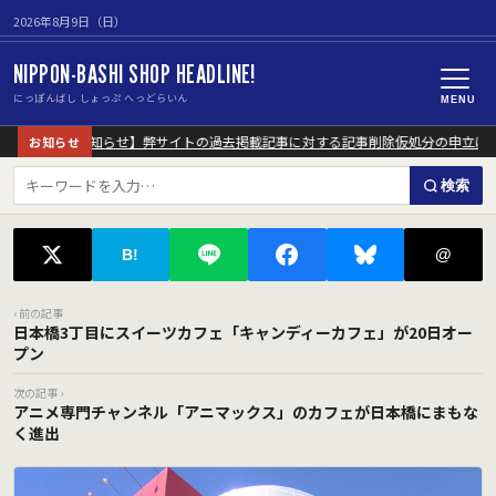
2026年8月9日（日）
NIPPON-BASHI SHOP HEADLINE!
にっぽんばし しょっぷ へっどらいん
MENU
【重要なお知らせ】弊サイトの過去掲載記事に対する記事削除仮処分の申立につ
お知らせ
検索
@
B!
‹ 前の記事
日本橋3丁目にスイーツカフェ「キャンディーカフェ」が20日オー
プン
次の記事 ›
アニメ専門チャンネル「アニマックス」のカフェが日本橋にまもな
く進出