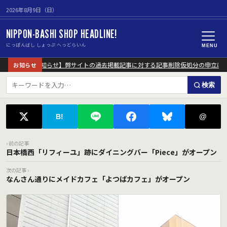
2026年8月9日（日）
NIPPON-BASHI SHOP HEADLINE!
にっぽんばし しょっぷ へっどらいん
MENU
【重要なお知らせ】弊サイトの過去掲載記事に対する記事削除仮処分の申立につ
お知らせ
検索
@
B!
‹ 前の記事
日本橋西「リフィーユ」跡にダイニングバー「Piece」がオープン
次の記事 ›
なんさん通りにメイドカフェ「よつばカフェ」がオープン