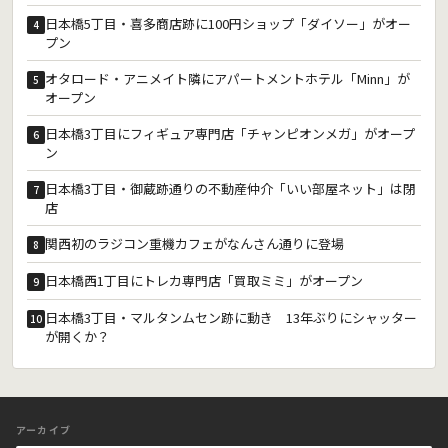
日本橋5丁目・喜多商店跡に100円ショップ「ダイソー」がオー
4
プン
オタロード・アニメイト隣にアパートメントホテル「Minn」が
5
オープン
日本橋3丁目にフィギュア専門店「チャンピオンメガ」がオープ
6
ン
日本橋3丁目・御蔵跡通りの不動産仲介「いい部屋ネット」は閉
7
店
関西初のラジコン重機カフェがなんさん通りに登場
8
日本橋西1丁目にトレカ専門店「買取ミミ」がオープン
9
日本橋3丁目・マルタンムセン跡に動き 13年ぶりにシャッター
10
が開くか？
アーカイブ