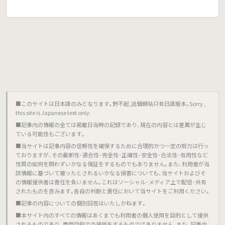
■このサイトは日本語のみとなります｡對不起,這個網站只有日語版本｡Sorry ,
this site is Japanese text only.
■記事内の情報の全ては掲載日当時の記録であり､現在の内容とは差異が生じ
ている可能性もございます｡
■当サイトは記事内容の信頼性を確保するために合理的かつ一定の努力は行っ
ておりますが､その最新性･適合性･完全性･正確性･安全性･合法性･有用性など
性質の如何を問わずいかなる保証をするものでもありません｡また､利用者が当
該情報に基づいて被ったとされるいかなる損害についても､当サイトおよびそ
の情報提供者は責任を負いません｡これはソーシャル･メディア上で配信･共有
されたものを含みます｡各自の判断と責任において当サイトをご利用ください｡
■記事の内容についての個別回答はいたしかねます｡
■本サイト内のすべての情報はあくまでも利用者の個人使用を目的として提供
されるものであり､商用目的での提供をするものではありません｡また､記事内