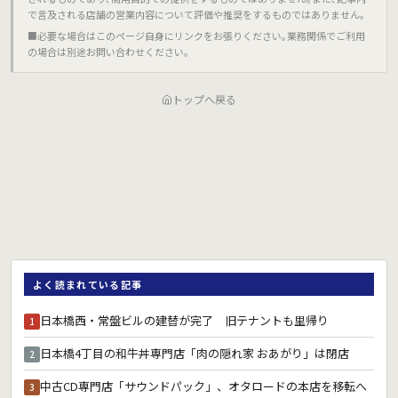
で言及される店舗の営業内容について評価や推奨をするものではありません｡
■必要な場合はこのページ自身にリンクをお張りください｡業務関係でご利用
の場合は別途お問い合わせください｡
トップへ戻る
よく読まれている記事
日本橋西・常盤ビルの建替が完了 旧テナントも里帰り
1
日本橋4丁目の和牛丼専門店「肉の隠れ家 おあがり」は閉店
2
中古CD専門店「サウンドパック」、オタロードの本店を移転へ
3