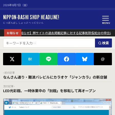
2026年8月7日（金）
NIPPON-BASHI SHOP HEADLINE!
にっぽんばし しょっぷ へっどらいん
MENU
【重要なお知らせ】弊サイトの過去掲載記事に対する記事削除仮処分の申立につ
お知らせ
検索
@
B!
‹ 前の記事
なんさん通り・難波バレビルにカラオケ「ジャンカラ」の新店舗
次の記事 ›
LED光彩館、一時休業中の「別館」を移転して再オープン