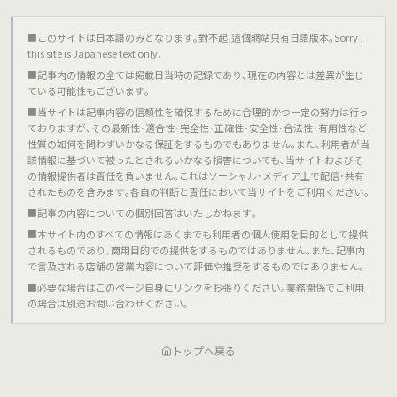
■このサイトは日本語のみとなります｡對不起,這個網站只有日語版本｡Sorry ,
this site is Japanese text only.
■記事内の情報の全ては掲載日当時の記録であり､現在の内容とは差異が生じ
ている可能性もございます｡
■当サイトは記事内容の信頼性を確保するために合理的かつ一定の努力は行っ
ておりますが､その最新性･適合性･完全性･正確性･安全性･合法性･有用性など
性質の如何を問わずいかなる保証をするものでもありません｡また､利用者が当
該情報に基づいて被ったとされるいかなる損害についても､当サイトおよびそ
の情報提供者は責任を負いません｡これはソーシャル･メディア上で配信･共有
されたものを含みます｡各自の判断と責任において当サイトをご利用ください｡
■記事の内容についての個別回答はいたしかねます｡
■本サイト内のすべての情報はあくまでも利用者の個人使用を目的として提供
されるものであり､商用目的での提供をするものではありません｡また､記事内
で言及される店舗の営業内容について評価や推奨をするものではありません｡
■必要な場合はこのページ自身にリンクをお張りください｡業務関係でご利用
の場合は別途お問い合わせください｡
トップへ戻る