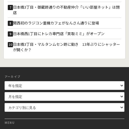
日本橋3丁目・御蔵跡通りの不動産仲介「いい部屋ネット」は閉
7
店
関西初のラジコン重機カフェがなんさん通りに登場
8
日本橋西1丁目にトレカ専門店「買取ミミ」がオープン
9
日本橋3丁目・マルタンムセン跡に動き 13年ぶりにシャッター
10
が開くか？
アーカイブ
MENU