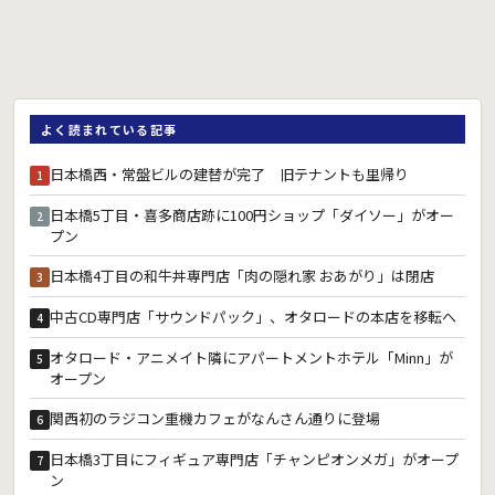
よく読まれている記事
日本橋西・常盤ビルの建替が完了 旧テナントも里帰り
1
日本橋5丁目・喜多商店跡に100円ショップ「ダイソー」がオー
2
プン
日本橋4丁目の和牛丼専門店「肉の隠れ家 おあがり」は閉店
3
中古CD専門店「サウンドパック」、オタロードの本店を移転へ
4
オタロード・アニメイト隣にアパートメントホテル「Minn」が
5
オープン
関西初のラジコン重機カフェがなんさん通りに登場
6
日本橋3丁目にフィギュア専門店「チャンピオンメガ」がオープ
7
ン