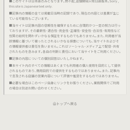
■このサイトは日本語のみとなります｡對不起,這個網站只有日語版本｡Sorry ,
this site is Japanese text only.
■記事内の情報の全ては掲載日当時の記録であり､現在の内容とは差異が生じ
ている可能性もございます｡
■当サイトは記事内容の信頼性を確保するために合理的かつ一定の努力は行っ
ておりますが､その最新性･適合性･完全性･正確性･安全性･合法性･有用性など
性質の如何を問わずいかなる保証をするものでもありません｡また､利用者が当
該情報に基づいて被ったとされるいかなる損害についても､当サイトおよびそ
の情報提供者は責任を負いません｡これはソーシャル･メディア上で配信･共有
されたものを含みます｡各自の判断と責任において当サイトをご利用ください｡
■記事の内容についての個別回答はいたしかねます｡
■本サイト内のすべての情報はあくまでも利用者の個人使用を目的として提供
されるものであり､商用目的での提供をするものではありません｡また､記事内
で言及される店舗の営業内容について評価や推奨をするものではありません｡
■必要な場合はこのページ自身にリンクをお張りください｡業務関係でご利用
の場合は別途お問い合わせください｡
トップへ戻る