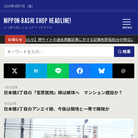
2026年8月7日（金）
NIPPON-BASHI SHOP HEADLINE!
にっぽんばし しょっぷ へっどらいん
MENU
【重要なお知らせ】弊サイトの過去掲載記事に対する記事削除仮処分の申立につい
お知らせ
検索
@
B!
‹ 前の記事
日本橋3丁目の「宮原医院」跡は解体へ マンション建設か？
次の記事 ›
日本橋3丁目のアンエイ跡、今後は隣地と一帯で開発か