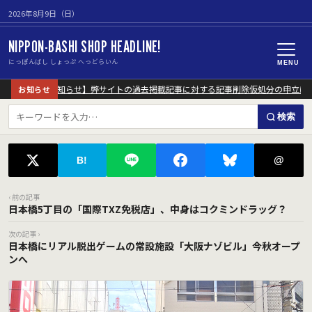
2026年8月9日（日）
NIPPON-BASHI SHOP HEADLINE!
にっぽんばし しょっぷ へっどらいん
MENU
【重要なお知らせ】弊サイトの過去掲載記事に対する記事削除仮処分の申立につ
お知らせ
検索
@
B!
‹ 前の記事
日本橋5丁目の「国際TXZ免税店」、中身はコクミンドラッグ？
次の記事 ›
日本橋にリアル脱出ゲームの常設施設「大阪ナゾビル」今秋オープ
ンへ