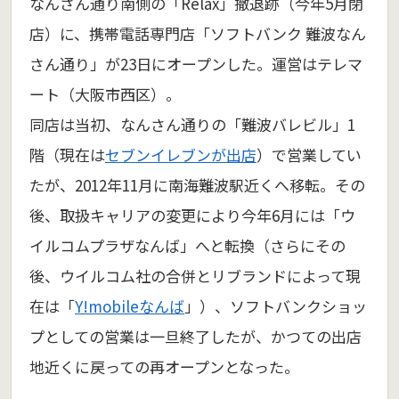
なんさん通り南側の「Relax」撤退跡（今年5月閉
店）に、携帯電話専門店「ソフトバンク 難波なん
さん通り」が23日にオープンした。運営はテレマ
ート（大阪市西区）。
同店は当初、なんさん通りの「難波バレビル」1
階（現在は
セブンイレブンが出店
）で営業してい
たが、2012年11月に南海難波駅近くへ移転。その
後、取扱キャリアの変更により今年6月には「ウ
イルコムプラザなんば」へと転換（さらにその
後、ウイルコム社の合併とリブランドによって現
在は「
Y!mobileなんば
」）、ソフトバンクショッ
プとしての営業は一旦終了したが、かつての出店
地近くに戻っての再オープンとなった。