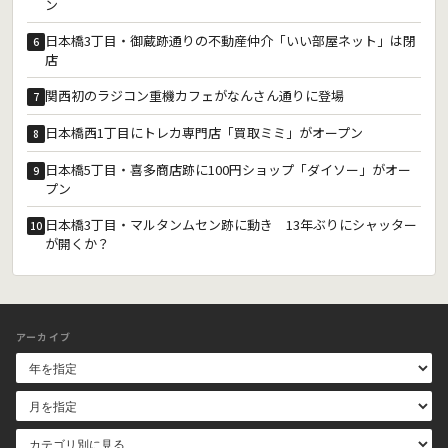
ン
日本橋3丁目・御蔵跡通りの不動産仲介「いい部屋ネット」は閉
6
店
関西初のラジコン重機カフェがなんさん通りに登場
7
日本橋西1丁目にトレカ専門店「買取ミミ」がオープン
8
日本橋5丁目・喜多商店跡に100円ショップ「ダイソー」がオー
9
プン
日本橋3丁目・マルタンムセン跡に動き 13年ぶりにシャッター
10
が開くか？
アーカイブ