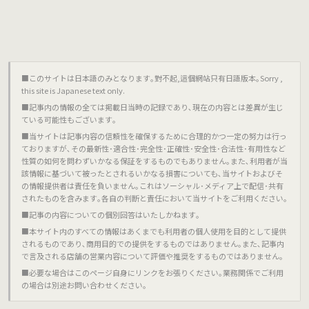
■このサイトは日本語のみとなります｡對不起,這個網站只有日語版本｡Sorry ,
this site is Japanese text only.
■記事内の情報の全ては掲載日当時の記録であり､現在の内容とは差異が生じ
ている可能性もございます｡
■当サイトは記事内容の信頼性を確保するために合理的かつ一定の努力は行っ
ておりますが､その最新性･適合性･完全性･正確性･安全性･合法性･有用性など
性質の如何を問わずいかなる保証をするものでもありません｡また､利用者が当
該情報に基づいて被ったとされるいかなる損害についても､当サイトおよびそ
の情報提供者は責任を負いません｡これはソーシャル･メディア上で配信･共有
されたものを含みます｡各自の判断と責任において当サイトをご利用ください｡
■記事の内容についての個別回答はいたしかねます｡
■本サイト内のすべての情報はあくまでも利用者の個人使用を目的として提供
されるものであり､商用目的での提供をするものではありません｡また､記事内
で言及される店舗の営業内容について評価や推奨をするものではありません｡
■必要な場合はこのページ自身にリンクをお張りください｡業務関係でご利用
の場合は別途お問い合わせください｡