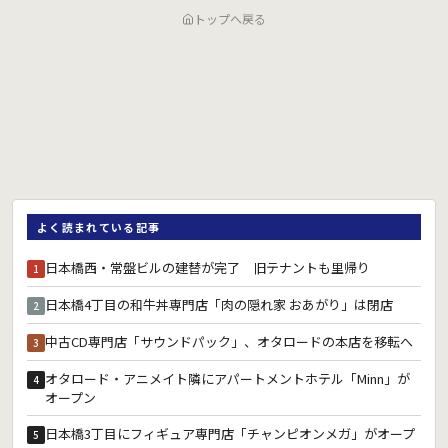
トップへ戻る
よく読まれている記事
日本橋西・常盤ビルの建替が完了 旧テナントも里帰り
1
日本橋4丁目の和牛丼専門店「肉の隠れ家 おあがり」は閉店
2
中古CD専門店「サウンドパック」、オタロードの本店を移転へ
3
オタロード・アニメイト隣にアパートメントホテル「Minn」が
4
オープン
日本橋3丁目にフィギュア専門店「チャンピオンメガ」がオープ
5