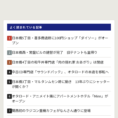
よく読まれている記事
日本橋5丁目・喜多商店跡に100円ショップ「ダイソー」がオー
1
プン
日本橋西・常盤ビルの建替が完了 旧テナントも里帰り
2
日本橋4丁目の和牛丼専門店「肉の隠れ家 おあがり」は閉店
3
中古CD専門店「サウンドパック」、オタロードの本店を移転へ
4
日本橋3丁目・マルタンムセン跡に動き 13年ぶりにシャッター
5
が開くか？
オタロード・アニメイト隣にアパートメントホテル「Minn」が
6
オープン
関西初のラジコン重機カフェがなんさん通りに登場
7