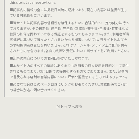
this site is Japanese text only.
■記事内の情報の全ては掲載日当時の記録であり､現在の内容とは差異が生じ
ている可能性もございます｡
■当サイトは記事内容の信頼性を確保するために合理的かつ一定の努力は行っ
ておりますが､その最新性･適合性･完全性･正確性･安全性･合法性･有用性など
性質の如何を問わずいかなる保証をするものでもありません｡また､利用者が当
該情報に基づいて被ったとされるいかなる損害についても､当サイトおよびそ
の情報提供者は責任を負いません｡これはソーシャル･メディア上で配信･共有
されたものを含みます｡各自の判断と責任において当サイトをご利用ください｡
■記事の内容についての個別回答はいたしかねます｡
■本サイト内のすべての情報はあくまでも利用者の個人使用を目的として提供
されるものであり､商用目的での提供をするものではありません｡また､記事内
で言及される店舗の営業内容について評価や推奨をするものではありません｡
■必要な場合はこのページ自身にリンクをお張りください｡業務関係でご利用
の場合は別途お問い合わせください｡
トップへ戻る