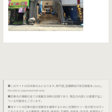
■このサイトは日本語のみとなります｡對不起,這個網站只有日語版本｡Sorry ,
this site is Japanese text only.
■記事内の情報の全ては掲載日当時の記録であり､現在の内容とは差異が生じ
ている可能性もございます｡
■当サイトは記事内容の信頼性を確保するために合理的かつ一定の努力は行っ
ておりますが､その最新性･適合性･完全性･正確性･安全性･合法性･有用性など