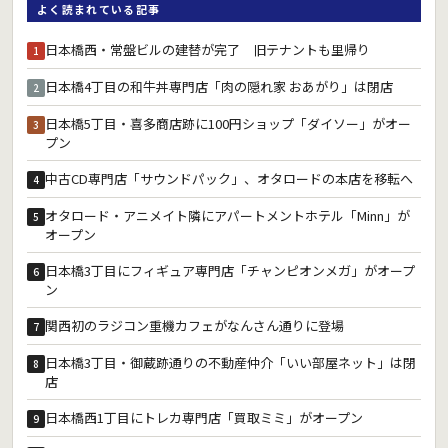
よく読まれている記事
日本橋西・常盤ビルの建替が完了 旧テナントも里帰り
1
日本橋4丁目の和牛丼専門店「肉の隠れ家 おあがり」は閉店
2
日本橋5丁目・喜多商店跡に100円ショップ「ダイソー」がオー
3
プン
中古CD専門店「サウンドパック」、オタロードの本店を移転へ
4
オタロード・アニメイト隣にアパートメントホテル「Minn」が
5
オープン
日本橋3丁目にフィギュア専門店「チャンピオンメガ」がオープ
6
ン
関西初のラジコン重機カフェがなんさん通りに登場
7
日本橋3丁目・御蔵跡通りの不動産仲介「いい部屋ネット」は閉
8
店
日本橋西1丁目にトレカ専門店「買取ミミ」がオープン
9