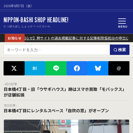
2026年8月7日（金）
NIPPON-BASHI SHOP HEADLINE!
にっぽんばし しょっぷ へっどらいん
MENU
【重要なお知らせ】弊サイトの過去掲載記事に対する記事削除仮処分の申立につ
お知らせ
検索
@
B!
‹ 前の記事
日本橋4丁目・旧「ウサギハウス」跡はスマホ買取「モバックス」
が店舗拡張
次の記事 ›
日本橋4丁目にレンタルスペース「自炊の窓」がオープン