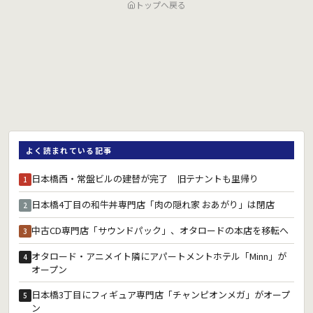
トップへ戻る
よく読まれている記事
日本橋西・常盤ビルの建替が完了 旧テナントも里帰り
1
日本橋4丁目の和牛丼専門店「肉の隠れ家 おあがり」は閉店
2
中古CD専門店「サウンドパック」、オタロードの本店を移転へ
3
オタロード・アニメイト隣にアパートメントホテル「Minn」が
4
オープン
日本橋3丁目にフィギュア専門店「チャンピオンメガ」がオープ
5
ン