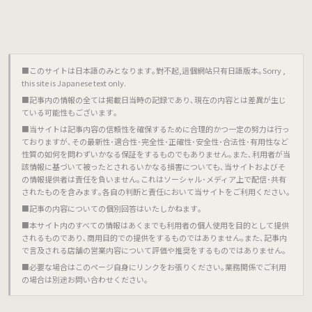
■このサイトは日本語のみとなります｡對不起,這個網站只有日語版本｡Sorry ,
this site is Japanese text only.
■記事内の情報の全ては掲載日当時の記録であり､現在の内容とは差異が生じ
ている可能性もございます｡
■当サイトは記事内容の信頼性を確保するために合理的かつ一定の努力は行っ
ておりますが､その最新性･適合性･完全性･正確性･安全性･合法性･有用性など
性質の如何を問わずいかなる保証をするものでもありません｡また､利用者が当
該情報に基づいて被ったとされるいかなる損害についても､当サイトおよびそ
の情報提供者は責任を負いません｡これはソーシャル･メディア上で配信･共有
されたものを含みます｡各自の判断と責任において当サイトをご利用ください｡
■記事の内容についての個別回答はいたしかねます｡
■本サイト内のすべての情報はあくまでも利用者の個人使用を目的として提供
されるものであり､商用目的での提供をするものではありません｡また､記事内
で言及される店舗の営業内容について評価や推奨をするものではありません｡
■必要な場合はこのページ自身にリンクをお張りください｡業務関係でご利用
の場合は別途お問い合わせください｡