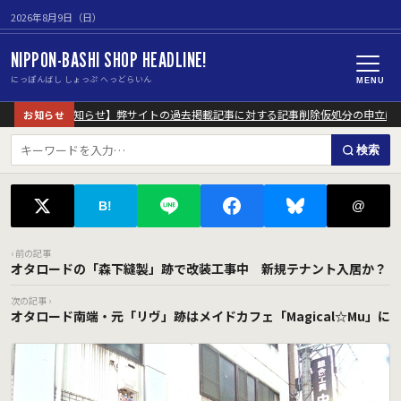
2026年8月9日（日）
NIPPON-BASHI SHOP HEADLINE!
にっぽんばし しょっぷ へっどらいん
MENU
【重要なお知らせ】弊サイトの過去掲載記事に対する記事削除仮処分の申立につ
お知らせ
検索
@
B!
‹ 前の記事
オタロードの「森下縫製」跡で改装工事中 新規テナント入居か？
次の記事 ›
オタロード南端・元「リヴ」跡はメイドカフェ「Magical☆Mu」に