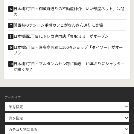
日本橋3丁目・御蔵跡通りの不動産仲介「いい部屋ネット」は閉
6
店
関西初のラジコン重機カフェがなんさん通りに登場
7
日本橋西1丁目にトレカ専門店「買取ミミ」がオープン
8
日本橋5丁目・喜多商店跡に100円ショップ「ダイソー」がオー
9
プン
日本橋3丁目・マルタンムセン跡に動き 13年ぶりにシャッター
10
が開くか？
アーカイブ