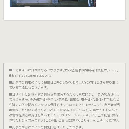
■このサイトは日本語のみとなります｡對不起,這個網站只有日語版本｡Sorry ,
this site is Japanese text only.
■記事内の情報の全ては掲載日当時の記録であり､現在の内容とは差異が生じ
ている可能性もございます｡
■当サイトは記事内容の信頼性を確保するために合理的かつ一定の努力は行っ
ておりますが､その最新性･適合性･完全性･正確性･安全性･合法性･有用性など
性質の如何を問わずいかなる保証をするものでもありません｡また､利用者が当
該情報に基づいて被ったとされるいかなる損害についても､当サイトおよびそ
の情報提供者は責任を負いません｡これはソーシャル･メディア上で配信･共有
されたものを含みます｡各自の判断と責任において当サイトをご利用ください｡
■記事の内容についての個別回答はいたしかねます｡