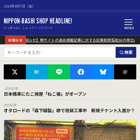
2026年8月7日（金）
NIPPON-BASHI SHOP HEADLINE!
にっぽんばし しょっぷ へっどらいん
MENU
【重要なお知らせ】弊サイトの過去掲載記事に対する記事削除仮処分の申立につ
お知らせ
検索
@
B!
‹ 前の記事
日本橋東にたこ焼屋「ねこ福」がオープン
次の記事 ›
オタロードの「森下縫製」跡で改装工事中 新規テナント入居か？