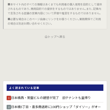
■本サイト内のすべての情報はあくまでも利用者の個人使用を目的として提供
されるものであり､商用目的での提供をするものではありません｡また､記事内
で言及される店舗の営業内容について評価や推奨をするものではありません｡
■必要な場合はこのページ自身にリンクをお張りください｡業務関係でご利用
の場合は別途お問い合わせください｡
トップへ戻る
よく読まれている記事
日本橋西・常盤ビルの建替が完了 旧テナントも里帰り
1
日本橋5丁目・喜多商店跡に100円ショップ「ダイソー」がオー
2