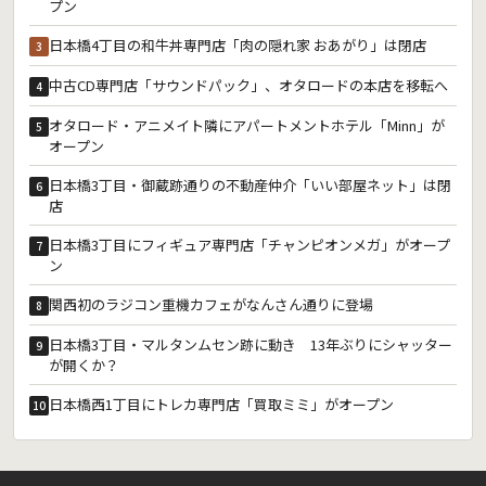
プン
日本橋4丁目の和牛丼専門店「肉の隠れ家 おあがり」は閉店
3
中古CD専門店「サウンドパック」、オタロードの本店を移転へ
4
オタロード・アニメイト隣にアパートメントホテル「Minn」が
5
オープン
日本橋3丁目・御蔵跡通りの不動産仲介「いい部屋ネット」は閉
6
店
日本橋3丁目にフィギュア専門店「チャンピオンメガ」がオープ
7
ン
関西初のラジコン重機カフェがなんさん通りに登場
8
日本橋3丁目・マルタンムセン跡に動き 13年ぶりにシャッター
9
が開くか？
日本橋西1丁目にトレカ専門店「買取ミミ」がオープン
10