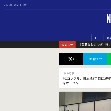
2026年8月7日（金）
N
TOP
最
【重要なお知らせ】弊
お知らせ
B!
X
はてブ
‹ 前の記事
PCコンフル、日本橋5丁目に2号
をオープン