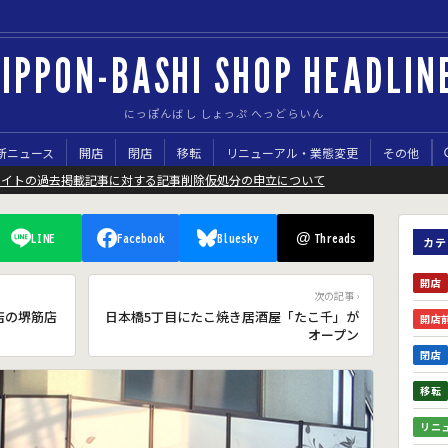
IPPON-BASHI SHOP HEADLIN
にっぽんばし しょっぷ へっどらいん
新ニュース
開店
閉店
移転
リニューアル・業態変更
その他
サイトの過去掲載記事に対する記事削除仮処分の申立について
@
LINE
Facebook
Bluesky
Threads
カテ
開店
次の記事 ›
店の堺筋店
日本橋5丁目にたこ焼き居酒屋「たこ千」が
開店
オープン
閉店
移転
リニ