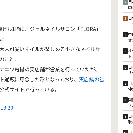
日
2
隠
日
3
ョ
ビル1階に、ジェルネイルサロン「FLORA」
中
4
した。
オ
大人可愛いネイルが楽しめる小さなネイルサ
オ
5
ト
のこと。
日
6
ナニワ電機の実店舗が営業を行っていたが、
「
ト通販に専念した形となっており、
実店舗の営
日
7
公式サイトで行っている。
仲
関
8
さ
3-20
日
9
取
日
10