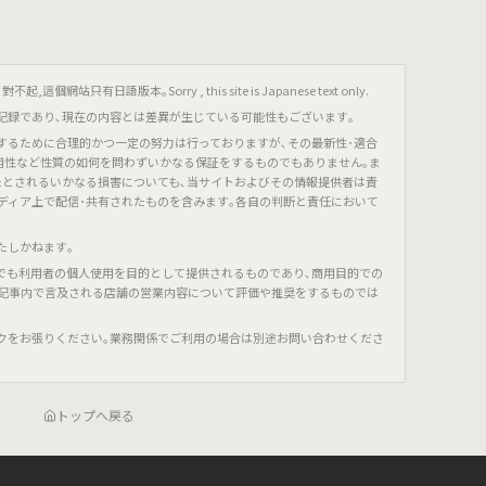
只有日語版本｡Sorry , this site is Japanese text only.
記録であり､現在の内容とは差異が生じている可能性もございます｡
するために合理的かつ一定の努力は行っておりますが､その最新性･適合
有用性など性質の如何を問わずいかなる保証をするものでもありません｡ま
たとされるいかなる損害についても､当サイトおよびその情報提供者は責
ディア上で配信･共有されたものを含みます｡各自の判断と責任において
たしかねます｡
でも利用者の個人使用を目的として提供されるものであり､商用目的での
､記事内で言及される店舗の営業内容について評価や推奨をするものでは
クをお張りください｡業務関係でご利用の場合は別途お問い合わせくださ
トップへ戻る