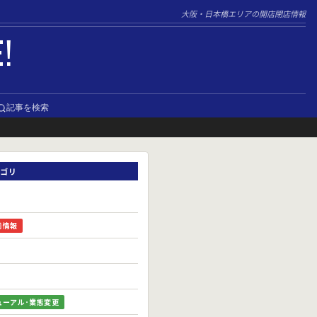
大阪・日本橋エリアの開店閉店情報
E!
記事を検索
ゴリ
前情報
ューアル･業態変更