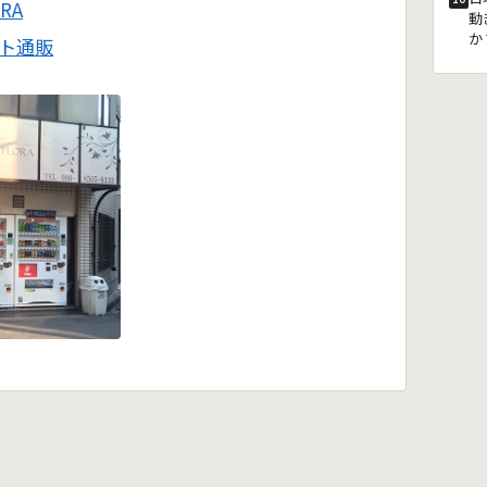
RA
動
か
ト通販