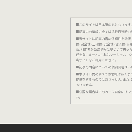
■このサイトは日本語のみとなります｡對不起,這個網站
■記事内の情報の全ては掲載日当時の
■当サイトは記事内容の信頼性を確保
性･完全性･正確性･安全性･合法性･
た､利用者が当該情報に基づいて被っ
任を負いません｡これはソーシャル･メ
当サイトをご利用ください｡
■記事の内容についての個別回答はい
■本サイト内のすべての情報はあくま
提供をするものではありません｡また
ありません｡
■必要な場合はこのページ自身にリン
い｡