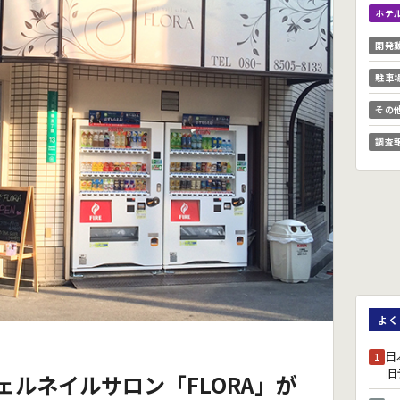
ホテ
開発
駐車
その
調査
よく
日
1
旧
ェルネイルサロン「FLORA」が