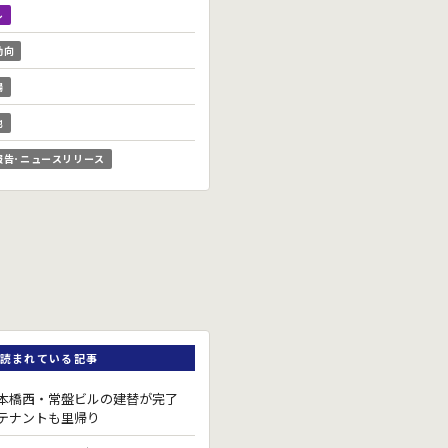
ル
動向
場
他
報告･ニュースリリース
読まれている記事
本橋西・常盤ビルの建替が完了
テナントも里帰り