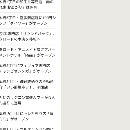
本橋4丁目の和牛丼専門店「肉の
れ家 おあがり」は閉店
本橋5丁目・喜多商店跡に100円シ
ップ「ダイソー」がオープン
古CD専門店「サウンドパック」、
タロードの本店を移転へ
タロード・アニメイト隣にアパー
メントホテル「Minn」がオープン
本橋3丁目にフィギュア専門店
チャンピオンメガ」がオープン
本橋3丁目・御蔵跡通りの不動産
介「いい部屋ネット」は閉店
西初のラジコン重機カフェがなん
ん通りに登場
本橋西1丁目にトレカ専門店「買
ミミ」がオープン
本橋3丁目・マルタンムセン跡に