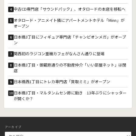
中古CD専門店「サウンドパック」、オタロードの本店を移転へ
4
オタロード・アニメイト隣にアパートメントホテル「Minn」が
5
オープン
日本橋3丁目にフィギュア専門店「チャンピオンメガ」がオープ
6
ン
関西初のラジコン重機カフェがなんさん通りに登場
7
日本橋3丁目・御蔵跡通りの不動産仲介「いい部屋ネット」は閉
8
店
日本橋西1丁目にトレカ専門店「買取ミミ」がオープン
9
日本橋3丁目・マルタンムセン跡に動き 13年ぶりにシャッター
10
が開くか？
アーカイブ