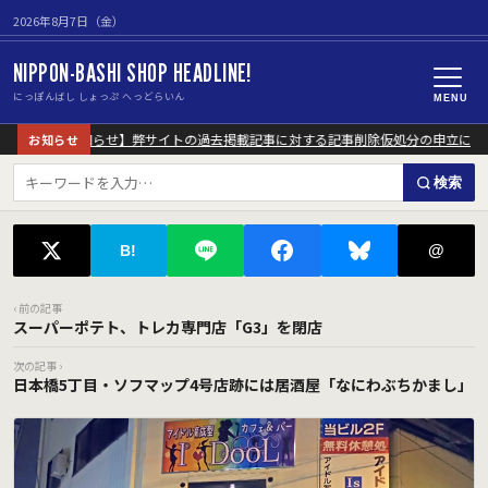
2026年8月7日（金）
NIPPON-BASHI SHOP HEADLINE!
にっぽんばし しょっぷ へっどらいん
MENU
【重要なお知らせ】弊サイトの過去掲載記事に対する記事削除仮処分の申立につい
お知らせ
検索
@
B!
‹ 前の記事
スーパーポテト、トレカ専門店「G3」を閉店
次の記事 ›
日本橋5丁目・ソフマップ4号店跡には居酒屋「なにわぶちかまし」