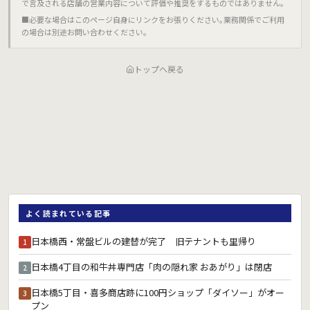
で言及される店舗の営業内容について評価や推奨をするものではありません｡
■必要な場合はこのページ自身にリンクをお張りください｡業務関係でご利用
の場合は別途お問い合わせください｡
トップへ戻る
よく読まれている記事
日本橋西・常盤ビルの建替が完了 旧テナントも里帰り
1
日本橋4丁目の和牛丼専門店「肉の隠れ家 おあがり」は閉店
2
日本橋5丁目・喜多商店跡に100円ショップ「ダイソー」がオー
3
プン