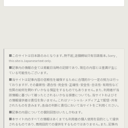
■このサイトは日本語のみとなります｡對不起,這個網站只有日語版本｡Sorry ,
this site is Japanese text only.
■記事内の情報の全ては掲載日当時の記録であり､現在の内容とは差異が生じ
ている可能性もございます｡
■当サイトは記事内容の信頼性を確保するために合理的かつ一定の努力は行っ
ておりますが､その最新性･適合性･完全性･正確性･安全性･合法性･有用性など
性質の如何を問わずいかなる保証をするものでもありません｡また､利用者が当
該情報に基づいて被ったとされるいかなる損害についても､当サイトおよびそ
の情報提供者は責任を負いません｡これはソーシャル･メディア上で配信･共有
されたものを含みます｡各自の判断と責任において当サイトをご利用ください｡
■記事の内容についての個別回答はいたしかねます｡
■本サイト内のすべての情報はあくまでも利用者の個人使用を目的として提供
されるものであり､商用目的での提供をするものではありません｡また､記事内