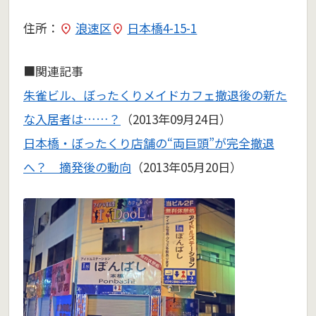
住所：
浪速区
日本橋4-15-1
■関連記事
朱雀ビル、ぼったくりメイドカフェ撤退後の新た
な入居者は……？
（2013年09月24日）
日本橋・ぼったくり店舗の“両巨頭”が完全撤退
へ？ 摘発後の動向
（2013年05月20日）