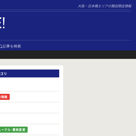
大阪・日本橋エリアの開店閉店情報
E!
記事を検索
ゴリ
前情報
ューアル･業態変更