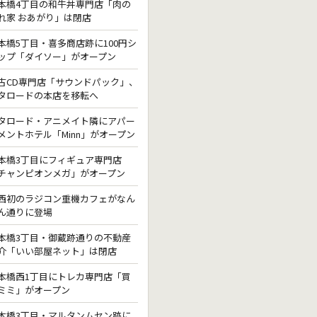
本橋4丁目の和牛丼専門店「肉の
れ家 おあがり」は閉店
本橋5丁目・喜多商店跡に100円シ
ップ「ダイソー」がオープン
古CD専門店「サウンドパック」、
タロードの本店を移転へ
タロード・アニメイト隣にアパー
メントホテル「Minn」がオープン
本橋3丁目にフィギュア専門店
チャンピオンメガ」がオープン
西初のラジコン重機カフェがなん
ん通りに登場
本橋3丁目・御蔵跡通りの不動産
介「いい部屋ネット」は閉店
本橋西1丁目にトレカ専門店「買
ミミ」がオープン
本橋3丁目・マルタンムセン跡に