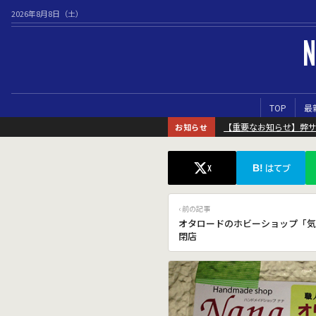
2026年8月8日（土）
N
TOP
最
【重要なお知らせ】弊
お知らせ
B!
X
はてブ
‹ 前の記事
オタロードのホビーショップ「気
閉店