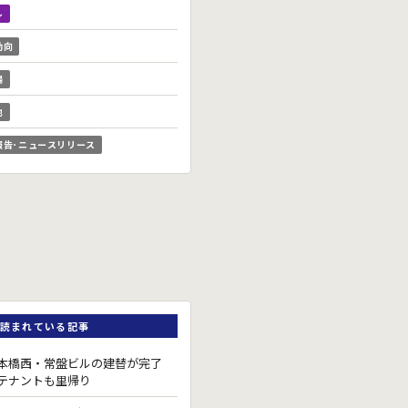
ル
動向
場
他
報告･ニュースリリース
読まれている記事
本橋西・常盤ビルの建替が完了
テナントも里帰り