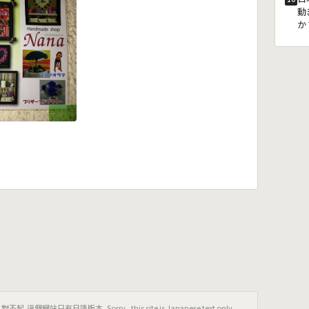
動
か
只有日語版本｡Sorry , this site is Japanese text only.