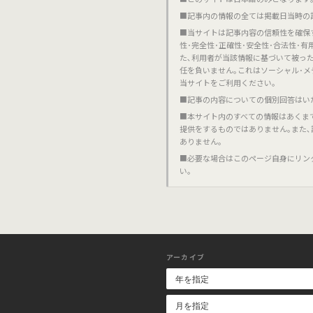
■記事内の情報の全ては掲載日当時の
■当サイトは記事内容の信頼性を確保
性･完全性･正確性･安全性･合法性･
た､利用者が当該情報に基づいて被っ
任を負いません｡これはソーシャル･メ
当サイトをご利用ください｡
■記事の内容についての個別回答はい
■本サイト内のすべての情報はあくま
提供をするものではありません｡また
ありません｡
■必要な場合はこのページ自身にリン
い｡
アーカイブ