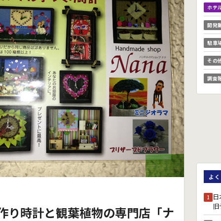
ホテ
開発
駐車
その
調査
よく
日
1
旧
作り時計と観葉植物の専門店「ナ