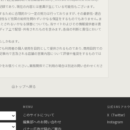
記録であり､現在の内容とは差異が生じている可能性もございます｡
するために合理的かつ一定の努力は行っておりますが､その最新性･適合
有用性など性質の如何を問わずいかなる保証をするものでもありません｡ま
たとされるいかなる損害についても､当サイトおよびその情報提供者は責
ディア上で配信･共有されたものを含みます｡各自の判断と責任において
たしかねます｡
でも利用者の個人使用を目的として提供されるものであり､商用目的での
､記事内で言及される店舗の営業内容について評価や推奨をするものでは
クをお張りください｡業務関係でご利用の場合は別途お問い合わせくださ
トップへ戻る
MENU
公式SNSアカ
このサイトについて
X（Twitter）
編集部へのお問い合わせ
Instagram
バナー広告出稿のご案内