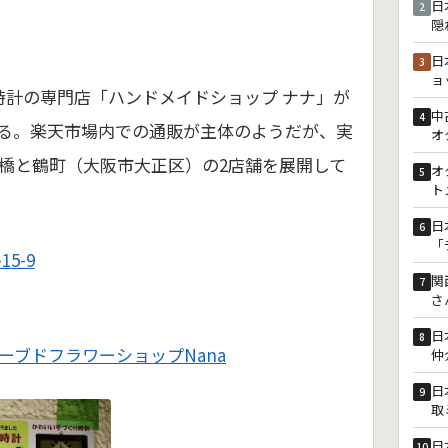
日
2
隠
日
3
ョ
時計の専門店「ハンドメイドショップ ナナ」が
中
4
る。楽天市場内での通販が主体のようだが、実
オ
橋と鶴町（大阪市大正区）の2店舗を展開して
オ
5
ト
日
6
「
5-9
関
7
さ
日
8
ーブドフラワーショップNana
仲
日
9
取
日
10