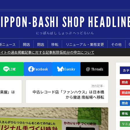
IPPON-BASHI SHOP HEADLIN
にっぽんばし しょっぷ へっどらいん
新ニュース
開店
閉店
移転
リニューアル・業態変更
その他
サイトの過去掲載記事に対する記事削除仮処分の申立について
@
LINE
Facebook
Bluesky
Threads
カテ
開店
次の記事 ›
楽屋」は
中古レコード店「ファンハウス」は日本橋
開店
から撤退 南船場へ移転
閉店
移転
リニ