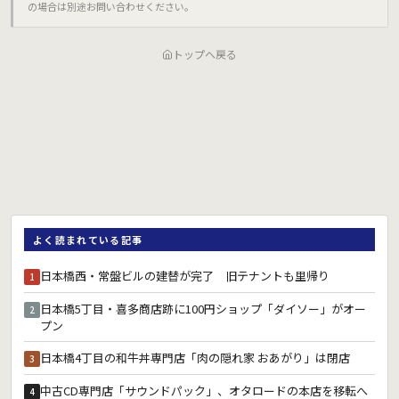
の場合は別途お問い合わせください｡
トップへ戻る
よく読まれている記事
日本橋西・常盤ビルの建替が完了 旧テナントも里帰り
1
日本橋5丁目・喜多商店跡に100円ショップ「ダイソー」がオー
2
プン
日本橋4丁目の和牛丼専門店「肉の隠れ家 おあがり」は閉店
3
中古CD専門店「サウンドパック」、オタロードの本店を移転へ
4