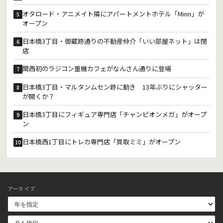
オタロード・アニメイト隣にアパートメントホテル「Minn」が
5
オープン
日本橋3丁目・御蔵跡通りの不動産仲介「いい部屋ネット」は閉
6
店
関西初のラジコン重機カフェがなんさん通りに登場
7
日本橋3丁目・マルタンムセン跡に動き 13年ぶりにシャッター
8
が開くか？
日本橋3丁目にフィギュア専門店「チャンピオンメガ」がオープ
9
ン
日本橋西1丁目にトレカ専門店「買取ミミ」がオープン
10
アーカイブ