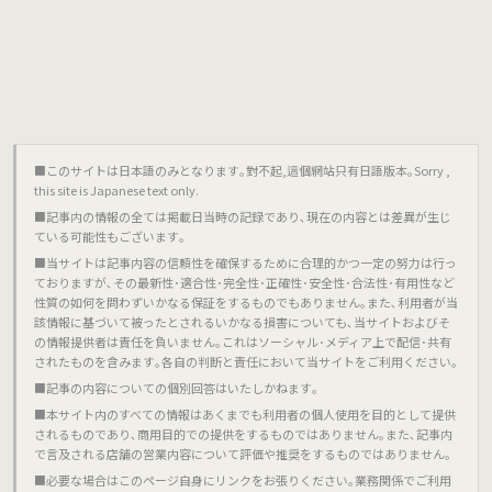
■このサイトは日本語のみとなります｡對不起,這個網站只有日語版本｡Sorry ,
this site is Japanese text only.
■記事内の情報の全ては掲載日当時の記録であり､現在の内容とは差異が生じ
ている可能性もございます｡
■当サイトは記事内容の信頼性を確保するために合理的かつ一定の努力は行っ
ておりますが､その最新性･適合性･完全性･正確性･安全性･合法性･有用性など
性質の如何を問わずいかなる保証をするものでもありません｡また､利用者が当
該情報に基づいて被ったとされるいかなる損害についても､当サイトおよびそ
の情報提供者は責任を負いません｡これはソーシャル･メディア上で配信･共有
されたものを含みます｡各自の判断と責任において当サイトをご利用ください｡
■記事の内容についての個別回答はいたしかねます｡
■本サイト内のすべての情報はあくまでも利用者の個人使用を目的として提供
されるものであり､商用目的での提供をするものではありません｡また､記事内
で言及される店舗の営業内容について評価や推奨をするものではありません｡
■必要な場合はこのページ自身にリンクをお張りください｡業務関係でご利用