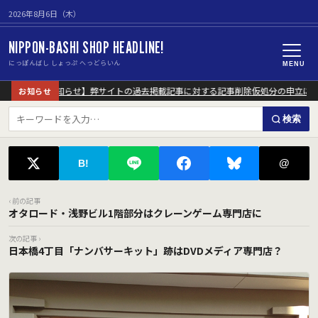
2026年8月6日（木）
NIPPON-BASHI SHOP HEADLINE!
にっぽんばし しょっぷ へっどらいん
MENU
【重要なお知らせ】弊サイトの過去掲載記事に対する記事削除仮処分の申立につ
お知らせ
検索
@
B!
‹ 前の記事
オタロード・浅野ビル1階部分はクレーンゲーム専門店に
次の記事 ›
日本橋4丁目「ナンバサーキット」跡はDVDメディア専門店？