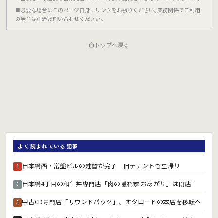
■必要な場合はこのページ自身にリンクをお張りください｡業務関係でご利用
の場合は別途お問い合わせください｡
トップへ戻る
よく読まれている記事
日本橋西・常盤ビルの建替が完了 旧テナントも里帰り
1
日本橋4丁目の和牛丼専門店「肉の隠れ家 おあがり」は閉店
2
中古CD専門店「サウンドパック」、オタロードの本店を移転へ
3