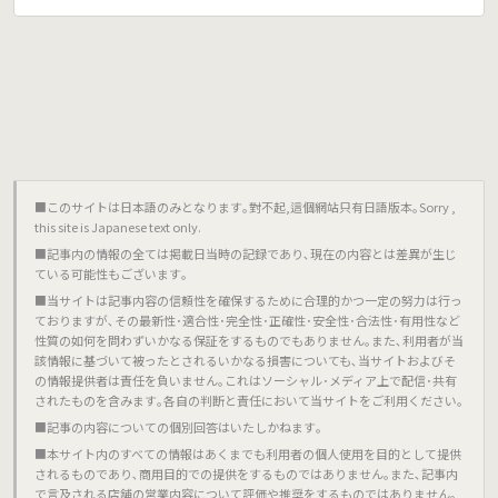
■このサイトは日本語のみとなります｡對不起,這個網站只有日語版本｡Sorry ,
this site is Japanese text only.
■記事内の情報の全ては掲載日当時の記録であり､現在の内容とは差異が生じ
ている可能性もございます｡
■当サイトは記事内容の信頼性を確保するために合理的かつ一定の努力は行っ
ておりますが､その最新性･適合性･完全性･正確性･安全性･合法性･有用性など
性質の如何を問わずいかなる保証をするものでもありません｡また､利用者が当
該情報に基づいて被ったとされるいかなる損害についても､当サイトおよびそ
の情報提供者は責任を負いません｡これはソーシャル･メディア上で配信･共有
されたものを含みます｡各自の判断と責任において当サイトをご利用ください｡
■記事の内容についての個別回答はいたしかねます｡
■本サイト内のすべての情報はあくまでも利用者の個人使用を目的として提供
されるものであり､商用目的での提供をするものではありません｡また､記事内
で言及される店舗の営業内容について評価や推奨をするものではありません｡