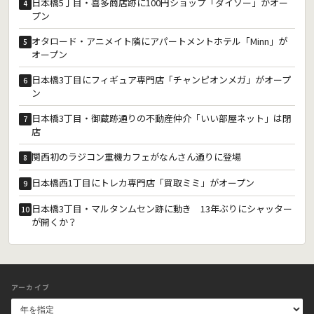
日本橋5丁目・喜多商店跡に100円ショップ「ダイソー」がオー
4
プン
オタロード・アニメイト隣にアパートメントホテル「Minn」が
5
オープン
日本橋3丁目にフィギュア専門店「チャンピオンメガ」がオープ
6
ン
日本橋3丁目・御蔵跡通りの不動産仲介「いい部屋ネット」は閉
7
店
関西初のラジコン重機カフェがなんさん通りに登場
8
日本橋西1丁目にトレカ専門店「買取ミミ」がオープン
9
日本橋3丁目・マルタンムセン跡に動き 13年ぶりにシャッター
10
が開くか？
アーカイブ