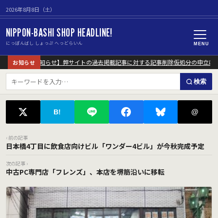
2026年8月8日（土）
NIPPON-BASHI SHOP HEADLINE!
にっぽんばし しょっぷ へっどらいん
MENU
【重要なお知らせ】弊サイトの過去掲載記事に対する記事削除仮処分の申立につ
お知らせ
検索
@
B!
‹ 前の記事
日本橋4丁目に飲食店向けビル「ワンダー4ビル」が今秋完成予定
次の記事 ›
中古PC専門店「フレンズ」、本店を堺筋沿いに移転