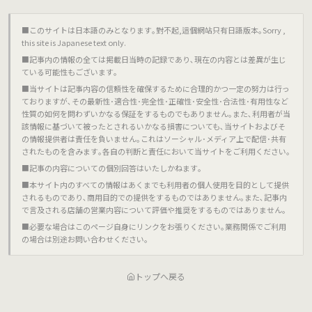
■このサイトは日本語のみとなります｡對不起,這個網站只有日語版本｡Sorry ,
this site is Japanese text only.
■記事内の情報の全ては掲載日当時の記録であり､現在の内容とは差異が生じ
ている可能性もございます｡
■当サイトは記事内容の信頼性を確保するために合理的かつ一定の努力は行っ
ておりますが､その最新性･適合性･完全性･正確性･安全性･合法性･有用性など
性質の如何を問わずいかなる保証をするものでもありません｡また､利用者が当
該情報に基づいて被ったとされるいかなる損害についても､当サイトおよびそ
の情報提供者は責任を負いません｡これはソーシャル･メディア上で配信･共有
されたものを含みます｡各自の判断と責任において当サイトをご利用ください｡
■記事の内容についての個別回答はいたしかねます｡
■本サイト内のすべての情報はあくまでも利用者の個人使用を目的として提供
されるものであり､商用目的での提供をするものではありません｡また､記事内
で言及される店舗の営業内容について評価や推奨をするものではありません｡
■必要な場合はこのページ自身にリンクをお張りください｡業務関係でご利用
の場合は別途お問い合わせください｡
トップへ戻る