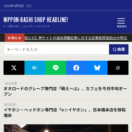
2026年8月8日（土）
NIPPON-BASHI SHOP HEADLINE!
にっぽんばし しょっぷ へっどらいん
MENU
【重要なお知らせ】弊サイトの過去掲載記事に対する記事削除仮処分の申立に
お知らせ
検索
@
B!
‹ 前の記事
オタロードのクレープ専門店「萌え～ぷ」、カフェを今月中旬オー
プン
次の記事 ›
イヤホン・ヘッドホン専門店「e☆イヤホン」、日本橋本店を移転
増床