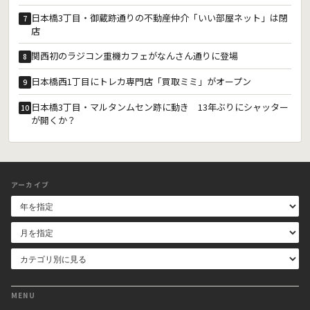
日本橋3丁目・御蔵跡通りの不動産仲介「いい部屋ネット」は閉
7
店
関西初のラジコン重機カフェがなんさん通りに登場
8
日本橋西1丁目にトレカ専門店「買取ミミ」がオープン
9
日本橋3丁目・マルタンムセン跡に動き 13年ぶりにシャッター
10
が開くか？
アーカイブ
MENU