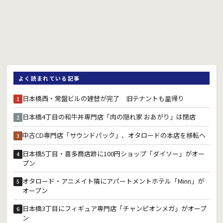
よく読まれている記事
日本橋西・常盤ビルの建替が完了 旧テナントも里帰り
1
日本橋4丁目の和牛丼専門店「肉の隠れ家 おあがり」は閉店
2
中古CD専門店「サウンドパック」、オタロードの本店を移転へ
3
日本橋5丁目・喜多商店跡に100円ショップ「ダイソー」がオー
4
プン
オタロード・アニメイト隣にアパートメントホテル「Minn」が
5
オープン
日本橋3丁目にフィギュア専門店「チャンピオンメガ」がオープ
6
ン