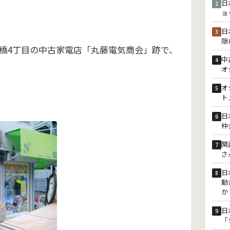
日
2
ョ
日
3
隠
橋4丁目の中古家電店「丸藤電気商会」跡で、
中
4
オ
オ
5
ト
日
6
仲
関
7
さ
日
8
動
か
日
9
「