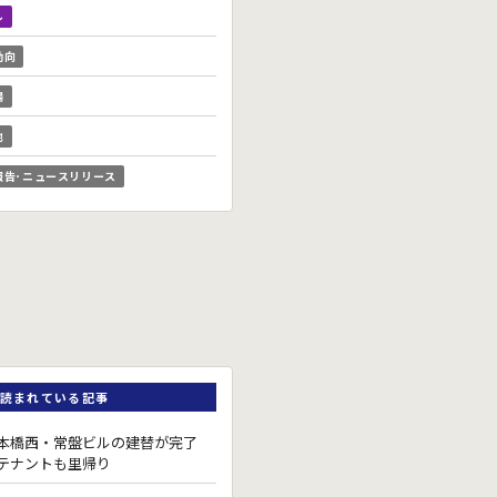
ル
動向
場
他
報告･ニュースリリース
読まれている記事
本橋西・常盤ビルの建替が完了
テナントも里帰り