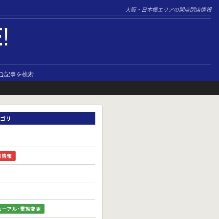
大阪・日本橋エリアの開店閉店情報
E!
記事を検索
ゴリ
前情報
ューアル･業態変更