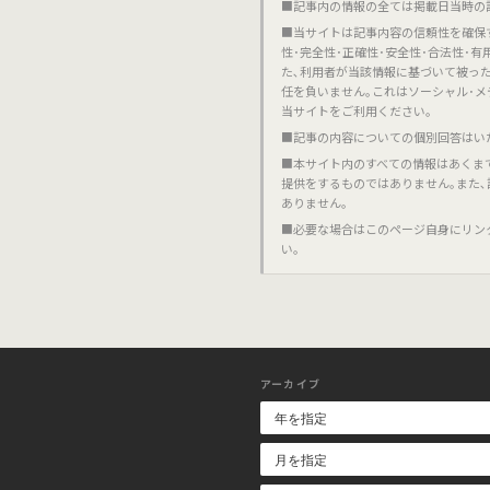
■記事内の情報の全ては掲載日当時の
■当サイトは記事内容の信頼性を確保
性･完全性･正確性･安全性･合法性･
た､利用者が当該情報に基づいて被っ
任を負いません｡これはソーシャル･メ
当サイトをご利用ください｡
■記事の内容についての個別回答はい
■本サイト内のすべての情報はあくま
提供をするものではありません｡また
ありません｡
■必要な場合はこのページ自身にリン
い｡
アーカイブ