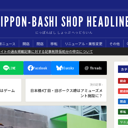
IPPON-BASHI SHOP HEADLIN
にっぽんばし しょっぷ へっどらいん
新ニュース
開店
閉店
移転
リニューアル・業態変更
その他
サイトの過去掲載記事に対する記事削除仮処分の申立について
@
LINE
Facebook
Bluesky
Threads
カテ
開店
次の記事 ›
はゲーム
日本橋4丁目・旧ボークス跡はアミューズメ
開店
ント施設に？
閉店
移転
リニ