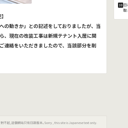
日
10
取
追記】
への動きか」との記述をしておりましたが、当
ら、現在の改装工事は新規テナント入居に関
ご連絡をいただきましたので、当該部分を削
只有日語版本｡Sorry , this site is Japanese text only.