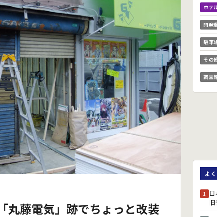
ホテ
開発
駐車
その
調査
よく
日
1
旧
「丸藤電気」跡でちょっと改装