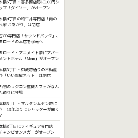
本橋5丁目・喜多商店跡に100円シ
ップ「ダイソー」がオープン
本橋4丁目の和牛丼専門店「肉の
れ家 おあがり」は閉店
古CD専門店「サウンドパック」、
タロードの本店を移転へ
タロード・アニメイト隣にアパー
メントホテル「Minn」がオープン
本橋3丁目・御蔵跡通りの不動産
介「いい部屋ネット」は閉店
西初のラジコン重機カフェがなん
ん通りに登場
本橋3丁目・マルタンムセン跡に
き 13年ぶりにシャッターが開く
？
本橋3丁目にフィギュア専門店
チャンピオンメガ」がオープン