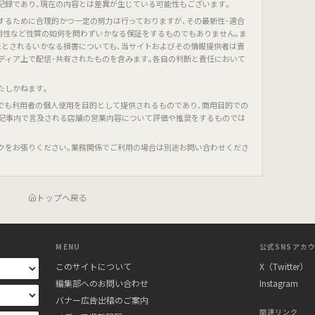
記録であり､現在の内容とは差異が生じている可能性もございます｡
するために合理的かつ一定の努力は行っておりますが､その最新性･適合
有用性など性質の如何を問わずいかなる保証をするものでもありません｡ま
たとされるいかなる損害についても､当サイトおよびその情報提供者は責
ディア上で配信･共有されたものを含みます｡各自の判断と責任において
たしかねます｡
でも利用者の個人使用を目的として提供されるものであり､商用目的での
､記事内で言及される店舗の営業内容について評価や推奨をするものでは
クをお張りください｡業務関係でご利用の場合は別途お問い合わせくださ
トップへ戻る
MENU
公式SNSアカ
このサイトについて
X（Twitter）
編集部へのお問い合わせ
Instagram
バナー広告出稿のご案内
関連リンク