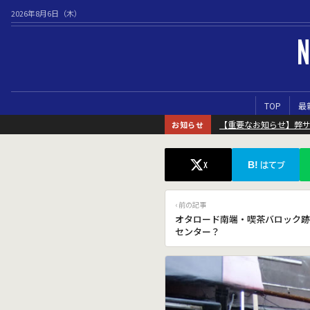
2026年8月6日（木）
N
TOP
最
【重要なお知らせ】弊
お知らせ
B!
X
はてブ
‹ 前の記事
オタロード南端・喫茶バロック跡
センター？