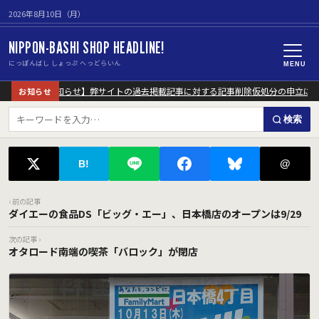
2026年8月10日（月）
NIPPON-BASHI SHOP HEADLINE!
にっぽんばし しょっぷ へっどらいん
MENU
【重要なお知らせ】弊サイトの過去掲載記事に対する記事削除仮処分の申立につい
お知らせ
検索
@
B!
‹ 前の記事
ダイエーの食品DS「ビッグ・エー」、日本橋店のオープンは9/29
次の記事 ›
オタロード南端の喫茶「バロック」が閉店