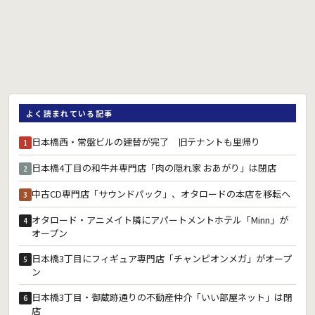
よく読まれている記事
日本橋西・常盤ビルの建替が完了 旧テナントも里帰り
1
日本橋4丁目の和牛丼専門店「肉の隠れ家 おあがり」は閉店
2
中古CD専門店「サウンドパック」、オタロードの本店を移転へ
3
オタロード・アニメイト隣にアパートメントホテル「Minn」が
4
オープン
日本橋3丁目にフィギュア専門店「チャンピオンメガ」がオープ
5
ン
日本橋3丁目・御蔵跡通りの不動産仲介「いい部屋ネット」は閉
6
店