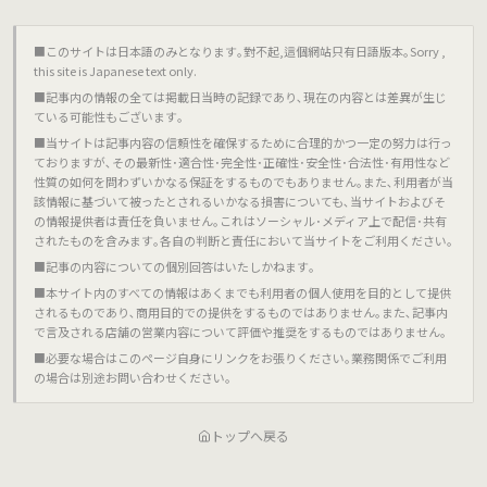
■このサイトは日本語のみとなります｡對不起,這個網站只有日語版本｡Sorry ,
this site is Japanese text only.
■記事内の情報の全ては掲載日当時の記録であり､現在の内容とは差異が生じ
ている可能性もございます｡
■当サイトは記事内容の信頼性を確保するために合理的かつ一定の努力は行っ
ておりますが､その最新性･適合性･完全性･正確性･安全性･合法性･有用性など
性質の如何を問わずいかなる保証をするものでもありません｡また､利用者が当
該情報に基づいて被ったとされるいかなる損害についても､当サイトおよびそ
の情報提供者は責任を負いません｡これはソーシャル･メディア上で配信･共有
されたものを含みます｡各自の判断と責任において当サイトをご利用ください｡
■記事の内容についての個別回答はいたしかねます｡
■本サイト内のすべての情報はあくまでも利用者の個人使用を目的として提供
されるものであり､商用目的での提供をするものではありません｡また､記事内
で言及される店舗の営業内容について評価や推奨をするものではありません｡
■必要な場合はこのページ自身にリンクをお張りください｡業務関係でご利用
の場合は別途お問い合わせください｡
トップへ戻る