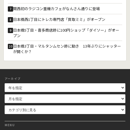
関西初のラジコン重機カフェがなんさん通りに登場
7
日本橋西1丁目にトレカ専門店「買取ミミ」がオープン
8
日本橋5丁目・喜多商店跡に100円ショップ「ダイソー」がオー
9
プン
日本橋3丁目・マルタンムセン跡に動き 13年ぶりにシャッター
10
が開くか？
アーカイブ
MENU