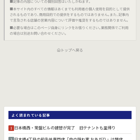
■記事の内容についての個別回答はいたしかねます｡
■本サイト内のすべての情報はあくまでも利用者の個人使用を目的として提供
されるものであり､商用目的での提供をするものではありません｡また､記事内
で言及される店舗の営業内容について評価や推奨をするものではありません｡
■必要な場合はこのページ自身にリンクをお張りください｡業務関係でご利用
の場合は別途お問い合わせください｡
トップへ戻る
よく読まれている記事
日本橋西・常盤ビルの建替が完了 旧テナントも里帰り
1
日本橋4丁目の和牛丼専門店「肉の隠れ家 おあがり」は閉店
2