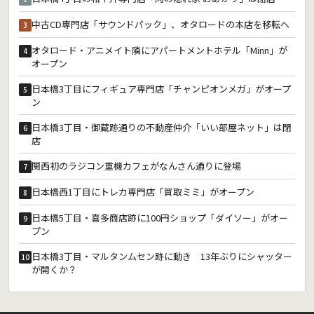
中古CD専門店「サウンドパック」、オタロードの本店を移転へ
3
オタロード・アニメイト隣にアパートメントホテル「Minn」が
4
オープン
日本橋3丁目にフィギュア専門店「チャンピオンメガ」がオープ
5
ン
日本橋3丁目・御蔵跡通りの不動産仲介「いい部屋ネット」は閉
6
店
関西初のラジコン重機カフェがなんさん通りに登場
7
日本橋西1丁目にトレカ専門店「買取ミミ」がオープン
8
日本橋5丁目・喜多商店跡に100円ショップ「ダイソー」がオー
9
プン
日本橋3丁目・マルタンムセン跡に動き 13年ぶりにシャッター
10
が開くか？