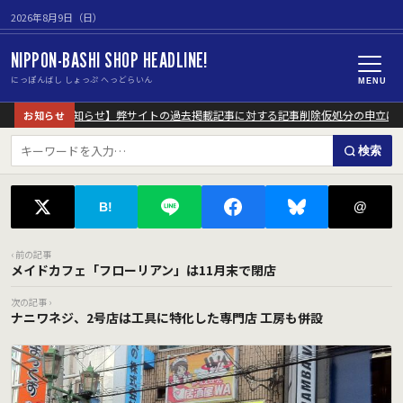
2026年8月9日（日）
NIPPON-BASHI SHOP HEADLINE!
にっぽんばし しょっぷ へっどらいん
MENU
【重要なお知らせ】弊サイトの過去掲載記事に対する記事削除仮処分の申立につ
お知らせ
検索
@
B!
‹ 前の記事
メイドカフェ「フローリアン」は11月末で閉店
次の記事 ›
ナニワネジ、2号店は工具に特化した専門店 工房も併設