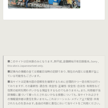
■このサイトは日本語のみとなります｡對不起,這個網站只有日語版本｡Sorry ,
this site is Japanese text only.
■記事内の情報の全ては掲載日当時の記録であり､現在の内容とは差異が生じ
ている可能性もございます｡
■当サイトは記事内容の信頼性を確保するために合理的かつ一定の努力は行っ
ておりますが､その最新性･適合性･完全性･正確性･安全性･合法性･有用性など
性質の如何を問わずいかなる保証をするものでもありません｡また､利用者が当
該情報に基づいて被ったとされるいかなる損害についても､当サイトおよびそ
の情報提供者は責任を負いません｡これはソーシャル･メディア上で配信･共有
されたものを含みます｡各自の判断と責任において当サイトをご利用ください｡