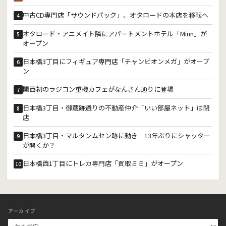
中古CD専門店「サウンドパック」、オタロードの本店を移転へ
4
オタロード・アニメイト隣にアパートメントホテル「Minn」が
5
オープン
日本橋3丁目にフィギュア専門店「チャンピオンメガ」がオープ
6
ン
関西初のラジコン重機カフェがなんさん通りに登場
7
日本橋3丁目・御蔵跡通りの不動産仲介「いい部屋ネット」は閉
8
店
日本橋3丁目・マルタンムセン跡に動き 13年ぶりにシャッター
9
が開くか？
日本橋西1丁目にトレカ専門店「買取ミミ」がオープン
10
アーカイブ