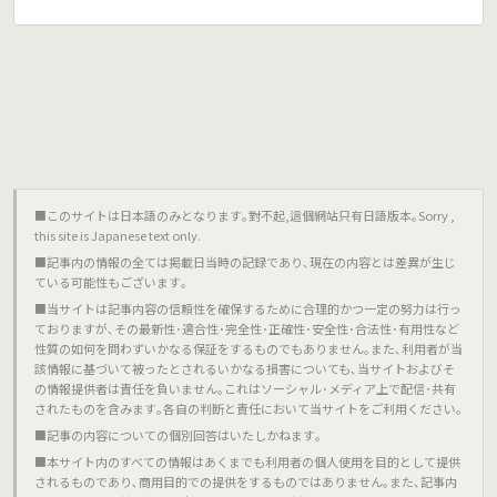
■このサイトは日本語のみとなります｡對不起,這個網站只有日語版本｡Sorry ,
this site is Japanese text only.
■記事内の情報の全ては掲載日当時の記録であり､現在の内容とは差異が生じ
ている可能性もございます｡
■当サイトは記事内容の信頼性を確保するために合理的かつ一定の努力は行っ
ておりますが､その最新性･適合性･完全性･正確性･安全性･合法性･有用性など
性質の如何を問わずいかなる保証をするものでもありません｡また､利用者が当
該情報に基づいて被ったとされるいかなる損害についても､当サイトおよびそ
の情報提供者は責任を負いません｡これはソーシャル･メディア上で配信･共有
されたものを含みます｡各自の判断と責任において当サイトをご利用ください｡
■記事の内容についての個別回答はいたしかねます｡
■本サイト内のすべての情報はあくまでも利用者の個人使用を目的として提供
されるものであり､商用目的での提供をするものではありません｡また､記事内