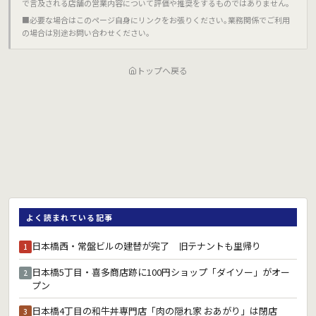
で言及される店舗の営業内容について評価や推奨をするものではありません｡
■必要な場合はこのページ自身にリンクをお張りください｡業務関係でご利用
の場合は別途お問い合わせください｡
トップへ戻る
よく読まれている記事
日本橋西・常盤ビルの建替が完了 旧テナントも里帰り
1
日本橋5丁目・喜多商店跡に100円ショップ「ダイソー」がオー
2
プン
日本橋4丁目の和牛丼専門店「肉の隠れ家 おあがり」は閉店
3