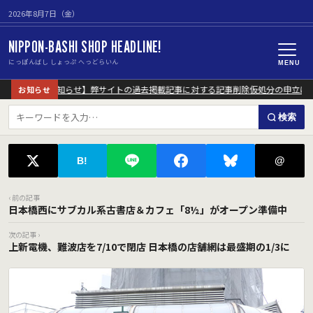
2026年8月7日（金）
NIPPON-BASHI SHOP HEADLINE!
にっぽんばし しょっぷ へっどらいん
MENU
【重要なお知らせ】弊サイトの過去掲載記事に対する記事削除仮処分の申立につ
お知らせ
検索
@
B!
‹ 前の記事
日本橋西にサブカル系古書店＆カフェ「8½」がオープン準備中
次の記事 ›
上新電機、難波店を7/10で閉店 日本橋の店舗網は最盛期の1/3に