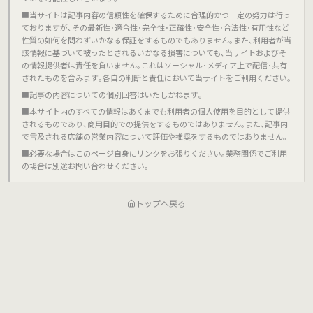
■当サイトは記事内容の信頼性を確保するために合理的かつ一定の努力は行っ
ておりますが､その最新性･適合性･完全性･正確性･安全性･合法性･有用性など
性質の如何を問わずいかなる保証をするものでもありません｡また､利用者が当
該情報に基づいて被ったとされるいかなる損害についても､当サイトおよびそ
の情報提供者は責任を負いません｡これはソーシャル･メディア上で配信･共有
されたものを含みます｡各自の判断と責任において当サイトをご利用ください｡
■記事の内容についての個別回答はいたしかねます｡
■本サイト内のすべての情報はあくまでも利用者の個人使用を目的として提供
されるものであり､商用目的での提供をするものではありません｡また､記事内
で言及される店舗の営業内容について評価や推奨をするものではありません｡
■必要な場合はこのページ自身にリンクをお張りください｡業務関係でご利用
の場合は別途お問い合わせください｡
トップへ戻る