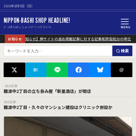
2026年8月9日（日）
NIPPON-BASHI SHOP HEADLINE!
にっぽんばし しょっぷ へっどらいん
MENU
【重要なお知らせ】弊サイトの過去掲載記事に対する記事削除仮処分の申立に
お知らせ
検索
@
B!
‹ 前の記事
難波中2丁目の立ち呑み屋「新里酒店」が閉店
次の記事 ›
難波中2丁目・久々のマンション建設はクリニック併設か