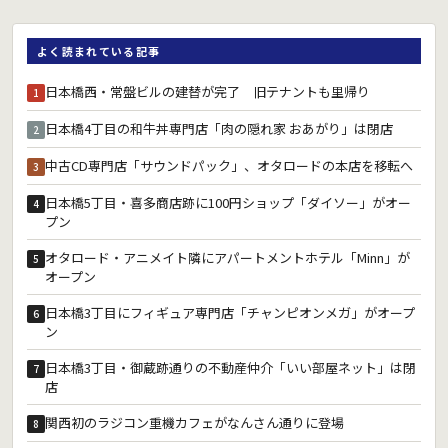
よく読まれている記事
日本橋西・常盤ビルの建替が完了 旧テナントも里帰り
1
日本橋4丁目の和牛丼専門店「肉の隠れ家 おあがり」は閉店
2
中古CD専門店「サウンドパック」、オタロードの本店を移転へ
3
日本橋5丁目・喜多商店跡に100円ショップ「ダイソー」がオー
4
プン
オタロード・アニメイト隣にアパートメントホテル「Minn」が
5
オープン
日本橋3丁目にフィギュア専門店「チャンピオンメガ」がオープ
6
ン
日本橋3丁目・御蔵跡通りの不動産仲介「いい部屋ネット」は閉
7
店
関西初のラジコン重機カフェがなんさん通りに登場
8