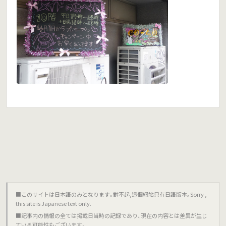
■このサイトは日本語のみとなります｡對不起,這個網站只有日語版本｡Sorry ,
this site is Japanese text only.
■記事内の情報の全ては掲載日当時の記録であり､現在の内容とは差異が生じ
ている可能性もございます｡