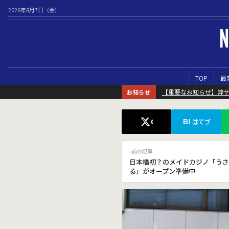
2026年8月7日（金）
N
TOP
最
【重要なお知らせ】弊
お知らせ
B!
X
はてブ
‹ 前の記事
日本橋初？のメイドカジノ「うさ
る」がオープン準備中