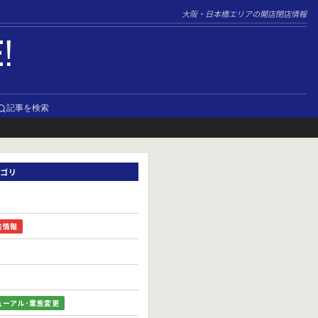
大阪・日本橋エリアの開店閉店情報
E!
記事を検索
ゴリ
前情報
ューアル･業態変更