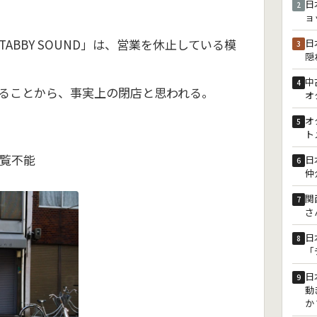
日
2
ョ
ABBY SOUND」は、営業を休止している模
日
3
隠
中
4
ることから、事実上の閉店と思われる。
オ
オ
5
ト
覧不能
日
6
仲
関
7
さ
日
8
「
日
9
動
か