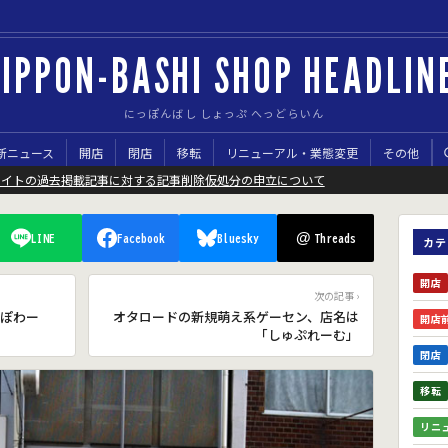
IPPON-BASHI SHOP HEADLIN
にっぽんばし しょっぷ へっどらいん
新ニュース
開店
閉店
移転
リニューアル・業態変更
その他
サイトの過去掲載記事に対する記事削除仮処分の申立について
@
LINE
Facebook
Bluesky
Threads
カテ
開店
次の記事 ›
ぽわー
オタロードの新規萌え系ゲーセン、店名は
開店
「しゅぷれーむ」
閉店
移転
リニ