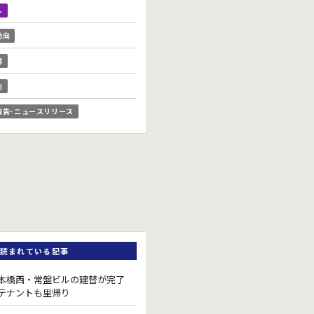
ル
動向
場
他
報告･ニュースリリース
読まれている記事
本橋西・常盤ビルの建替が完了
テナントも里帰り