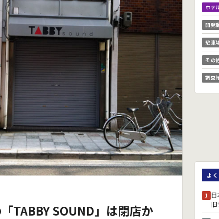
ホテ
開発
駐車
その
調査
よく
日
1
旧
TABBY SOUND」は閉店か