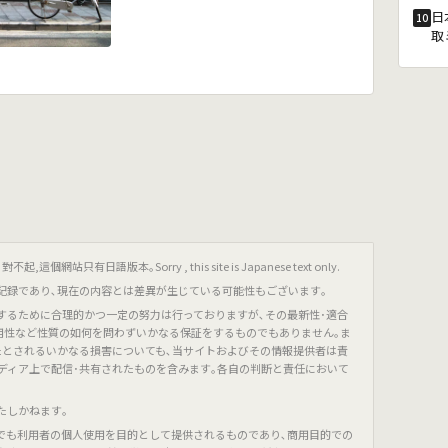
日
10
取
只有日語版本｡Sorry , this site is Japanese text only.
記録であり､現在の内容とは差異が生じている可能性もございます｡
するために合理的かつ一定の努力は行っておりますが､その最新性･適合
有用性など性質の如何を問わずいかなる保証をするものでもありません｡ま
たとされるいかなる損害についても､当サイトおよびその情報提供者は責
ディア上で配信･共有されたものを含みます｡各自の判断と責任において
たしかねます｡
でも利用者の個人使用を目的として提供されるものであり､商用目的での