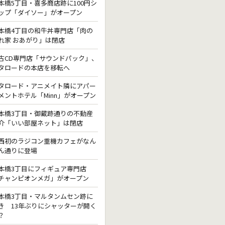
本橋5丁目・喜多商店跡に100円シ
ップ「ダイソー」がオープン
本橋4丁目の和牛丼専門店「肉の
れ家 おあがり」は閉店
古CD専門店「サウンドパック」、
タロードの本店を移転へ
タロード・アニメイト隣にアパー
メントホテル「Minn」がオープン
本橋3丁目・御蔵跡通りの不動産
介「いい部屋ネット」は閉店
西初のラジコン重機カフェがなん
ん通りに登場
本橋3丁目にフィギュア専門店
チャンピオンメガ」がオープン
本橋3丁目・マルタンムセン跡に
き 13年ぶりにシャッターが開く
？