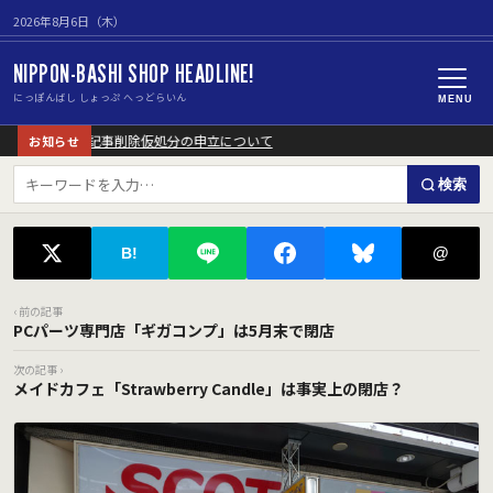
2026年8月6日（木）
NIPPON-BASHI SHOP HEADLINE!
にっぽんばし しょっぷ へっどらいん
MENU
載記事に対する記事削除仮処分の申立について
お知らせ
検索
@
B!
‹ 前の記事
PCパーツ専門店「ギガコンプ」は5月末で閉店
次の記事 ›
メイドカフェ「Strawberry Candle」は事実上の閉店？