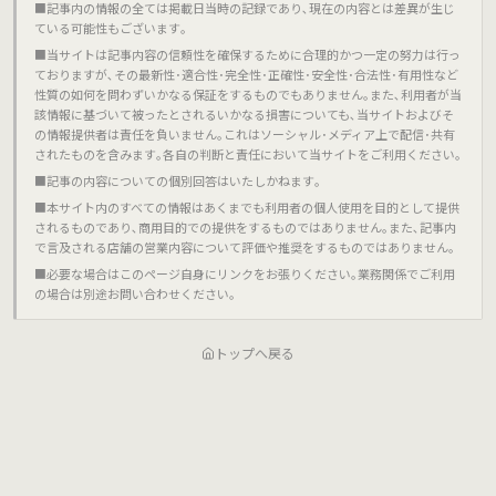
■記事内の情報の全ては掲載日当時の記録であり､現在の内容とは差異が生じ
ている可能性もございます｡
■当サイトは記事内容の信頼性を確保するために合理的かつ一定の努力は行っ
ておりますが､その最新性･適合性･完全性･正確性･安全性･合法性･有用性など
性質の如何を問わずいかなる保証をするものでもありません｡また､利用者が当
該情報に基づいて被ったとされるいかなる損害についても､当サイトおよびそ
の情報提供者は責任を負いません｡これはソーシャル･メディア上で配信･共有
されたものを含みます｡各自の判断と責任において当サイトをご利用ください｡
■記事の内容についての個別回答はいたしかねます｡
■本サイト内のすべての情報はあくまでも利用者の個人使用を目的として提供
されるものであり､商用目的での提供をするものではありません｡また､記事内
で言及される店舗の営業内容について評価や推奨をするものではありません｡
■必要な場合はこのページ自身にリンクをお張りください｡業務関係でご利用
の場合は別途お問い合わせください｡
トップへ戻る