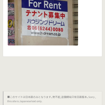
■このサイトは日本語のみとなります｡對不起,這個網站只有日語版本｡Sorry ,
this site is Japanese text only.