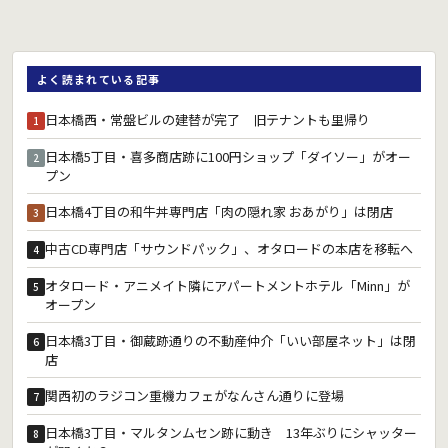
よく読まれている記事
日本橋西・常盤ビルの建替が完了 旧テナントも里帰り
1
日本橋5丁目・喜多商店跡に100円ショップ「ダイソー」がオー
2
プン
日本橋4丁目の和牛丼専門店「肉の隠れ家 おあがり」は閉店
3
中古CD専門店「サウンドパック」、オタロードの本店を移転へ
4
オタロード・アニメイト隣にアパートメントホテル「Minn」が
5
オープン
日本橋3丁目・御蔵跡通りの不動産仲介「いい部屋ネット」は閉
6
店
関西初のラジコン重機カフェがなんさん通りに登場
7
日本橋3丁目・マルタンムセン跡に動き 13年ぶりにシャッター
8