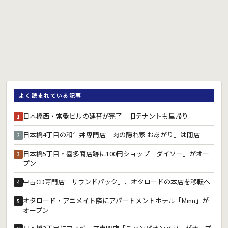
よく読まれている記事
日本橋西・常盤ビルの建替が完了 旧テナントも里帰り
1
日本橋4丁目の和牛丼専門店「肉の隠れ家 おあがり」は閉店
2
日本橋5丁目・喜多商店跡に100円ショップ「ダイソー」がオー
3
プン
中古CD専門店「サウンドパック」、オタロードの本店を移転へ
4
オタロード・アニメイト隣にアパートメントホテル「Minn」が
5
オープン