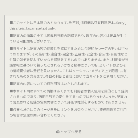
■このサイトは日本語のみとなります｡對不起,這個網站只有日語版本｡Sorry ,
this site is Japanese text only.
■記事内の情報の全ては掲載日当時の記録であり､現在の内容とは差異が生じ
ている可能性もございます｡
■当サイトは記事内容の信頼性を確保するために合理的かつ一定の努力は行っ
ておりますが､その最新性･適合性･完全性･正確性･安全性･合法性･有用性など
性質の如何を問わずいかなる保証をするものでもありません｡また､利用者が当
該情報に基づいて被ったとされるいかなる損害についても､当サイトおよびそ
の情報提供者は責任を負いません｡これはソーシャル･メディア上で配信･共有
されたものを含みます｡各自の判断と責任において当サイトをご利用ください｡
■記事の内容についての個別回答はいたしかねます｡
■本サイト内のすべての情報はあくまでも利用者の個人使用を目的として提供
されるものであり､商用目的での提供をするものではありません｡また､記事内
で言及される店舗の営業内容について評価や推奨をするものではありません｡
■必要な場合はこのページ自身にリンクをお張りください｡業務関係でご利用
の場合は別途お問い合わせください｡
トップへ戻る