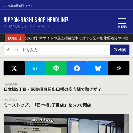
2026年8月8日（土）
NIPPON-BASHI SHOP HEADLINE!
にっぽんばし しょっぷ へっどらいん
MENU
【重要なお知らせ】弊サイトの過去掲載記事に対する記事削除仮処分の申立に
お知らせ
検索
@
B!
‹ 前の記事
日本橋5丁目・恵美須町駅出口横の空店舗で動きが？
次の記事 ›
ミニストップ、「日本橋3丁目店」を5/8で閉店