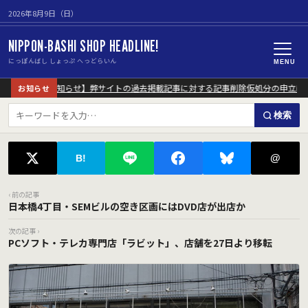
2026年8月9日（日）
NIPPON-BASHI SHOP HEADLINE!
にっぽんばし しょっぷ へっどらいん
MENU
【重要なお知らせ】弊サイトの過去掲載記事に対する記事削除仮処分の申立に
お知らせ
検索
@
B!
‹ 前の記事
日本橋4丁目・SEMビルの空き区画にはDVD店が出店か
次の記事 ›
PCソフト・テレカ専門店「ラビット」、店舗を27日より移転