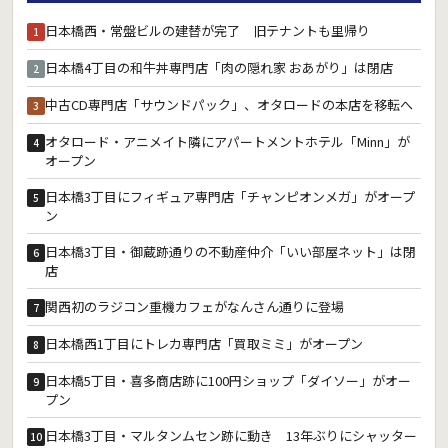
日本橋西・常盤ビルの建替が完了 旧テナントも里帰り
1
日本橋4丁目の和牛丼専門店「肉の隠れ家 おあがり」は閉店
2
中古CD専門店「サウンドパック」、オタロードの本店を移転へ
3
オタロード・アニメイト隣にアパートメントホテル「Minn」が
4
オープン
日本橋3丁目にフィギュア専門店「チャンピオンメガ」がオープ
5
ン
日本橋3丁目・御蔵跡通りの不動産仲介「いい部屋ネット」は閉
6
店
関西初のラジコン重機カフェがなんさん通りに登場
7
日本橋西1丁目にトレカ専門店「買取ミミ」がオープン
8
日本橋5丁目・喜多商店跡に100円ショップ「ダイソー」がオー
9
プン
日本橋3丁目・マルタンムセン跡に動き 13年ぶりにシャッター
10