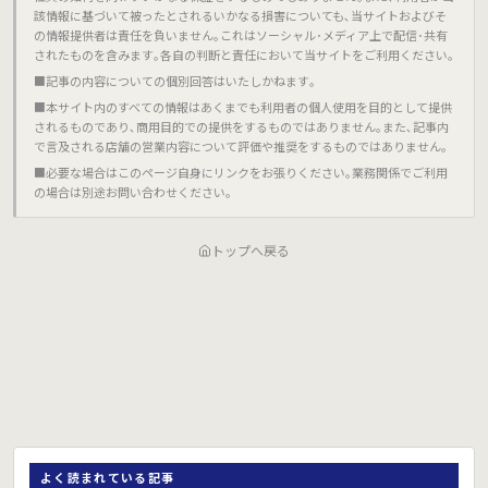
該情報に基づいて被ったとされるいかなる損害についても､当サイトおよびそ
の情報提供者は責任を負いません｡これはソーシャル･メディア上で配信･共有
されたものを含みます｡各自の判断と責任において当サイトをご利用ください｡
■記事の内容についての個別回答はいたしかねます｡
■本サイト内のすべての情報はあくまでも利用者の個人使用を目的として提供
されるものであり､商用目的での提供をするものではありません｡また､記事内
で言及される店舗の営業内容について評価や推奨をするものではありません｡
■必要な場合はこのページ自身にリンクをお張りください｡業務関係でご利用
の場合は別途お問い合わせください｡
トップへ戻る
よく読まれている記事