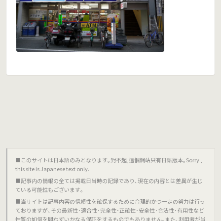
■このサイトは日本語のみとなります｡對不起,這個網站只有日語版本｡Sorry ,
this site is Japanese text only.
■記事内の情報の全ては掲載日当時の記録であり､現在の内容とは差異が生じ
ている可能性もございます｡
■当サイトは記事内容の信頼性を確保するために合理的かつ一定の努力は行っ
ておりますが､その最新性･適合性･完全性･正確性･安全性･合法性･有用性など
性質の如何を問わずいかなる保証をするものでもありません｡また､利用者が当