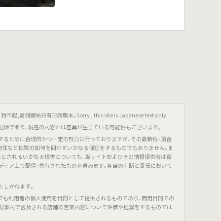
只有日語版本｡Sorry , this site is Japanese text only.
記録であり､現在の内容とは差異が生じている可能性もございます｡
するために合理的かつ一定の努力は行っておりますが､その最新性･適合
有用性など性質の如何を問わずいかなる保証をするものでもありません｡ま
たとされるいかなる損害についても､当サイトおよびその情報提供者は責
ディア上で配信･共有されたものを含みます｡各自の判断と責任において
たしかねます｡
でも利用者の個人使用を目的として提供されるものであり､商用目的での
､記事内で言及される店舗の営業内容について評価や推奨をするものでは