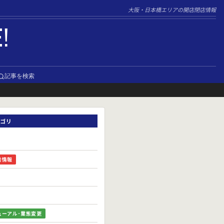
大阪・日本橋エリアの開店閉店情報
E!
記事を検索
ゴリ
前情報
ューアル･業態変更