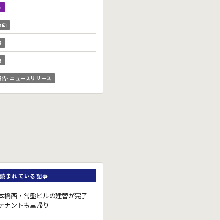
ル
動向
場
他
報告･ニュースリリース
読まれている記事
本橋西・常盤ビルの建替が完了
テナントも里帰り