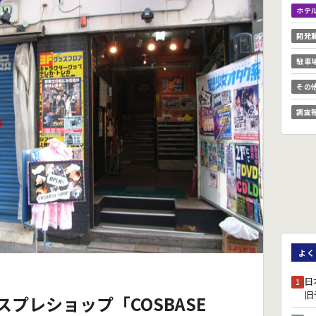
ホテ
開発
駐車
その
調査
よく
日
1
旧
プレショップ「COSBASE