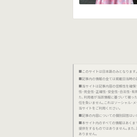
■このサイトは日本語のみとなります｡對不起,這個網站
■記事内の情報の全ては掲載日当時の
■当サイトは記事内容の信頼性を確保
性･完全性･正確性･安全性･合法性･
た､利用者が当該情報に基づいて被っ
任を負いません｡これはソーシャル･メ
当サイトをご利用ください｡
■記事の内容についての個別回答はい
■本サイト内のすべての情報はあくま
提供をするものではありません｡また
ありません｡