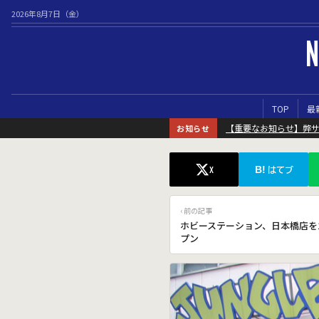
2026年8月7日（金）
N
TOP
最
【重要なお知らせ】弊
お知らせ
B!
X
はてブ
‹ 前の記事
ホビーステーション、日本橋店を1
プン