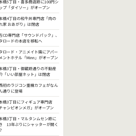
本橋5丁目・喜多商店跡に100円シ
ップ「ダイソー」がオープン
本橋4丁目の和牛丼専門店「肉の
れ家 おあがり」は閉店
古CD専門店「サウンドパック」、
タロードの本店を移転へ
タロード・アニメイト隣にアパー
メントホテル「Minn」がオープン
本橋3丁目・御蔵跡通りの不動産
介「いい部屋ネット」は閉店
西初のラジコン重機カフェがなん
ん通りに登場
本橋3丁目にフィギュア専門店
チャンピオンメガ」がオープン
本橋3丁目・マルタンムセン跡に
き 13年ぶりにシャッターが開く
？