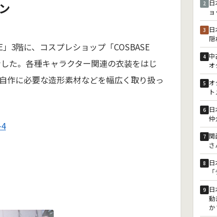
日
ン
2
ョ
日
3
隠
E」3階に、コスプレショップ「COSBASE
中
4
プンした。各種キャラクター関連の衣装をはじ
オ
自作に必要な造形素材などを幅広く取り扱っ
オ
5
ト
日
6
仲
4
関
7
さ
日
8
「
日
9
動
か