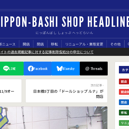
IPPON-BASHI SHOP HEADLIN
にっぽんばし しょっぷ へっどらいん
新ニュース
開店
閉店
移転
リニューアル・業態変更
その他
サイトの過去掲載記事に対する記事削除仮処分の申立について
@
LINE
Facebook
Bluesky
Threads
カテ
開店
次の記事 ›
1/9オー
日本橋5丁目の「ドールショップ ルナ」が
開店
閉店
閉店
移転
リニ