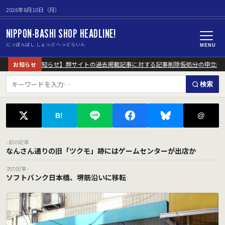
2026年8月10日（月）
NIPPON-BASHI SHOP HEADLINE!
にっぽんばし しょっぷ へっどらいん
MENU
【重要なお知らせ】弊サイトの過去掲載記事に対する記事削除仮処分の申立に
お知らせ
検索
@
B!
‹ 前の記事
なんさん通りの旧「ツクモ」跡にはゲームセンターが出店か
次の記事 ›
ソフトバンク日本橋、堺筋沿いに移転