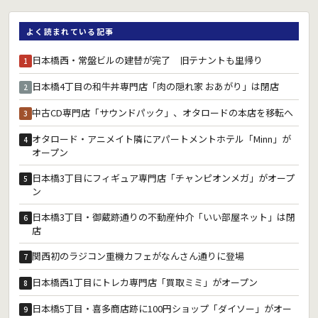
よく読まれている記事
日本橋西・常盤ビルの建替が完了 旧テナントも里帰り
1
日本橋4丁目の和牛丼専門店「肉の隠れ家 おあがり」は閉店
2
中古CD専門店「サウンドパック」、オタロードの本店を移転へ
3
オタロード・アニメイト隣にアパートメントホテル「Minn」が
4
オープン
日本橋3丁目にフィギュア専門店「チャンピオンメガ」がオープ
5
ン
日本橋3丁目・御蔵跡通りの不動産仲介「いい部屋ネット」は閉
6
店
関西初のラジコン重機カフェがなんさん通りに登場
7
日本橋西1丁目にトレカ専門店「買取ミミ」がオープン
8
日本橋5丁目・喜多商店跡に100円ショップ「ダイソー」がオー
9