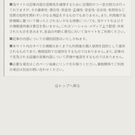
■当サイトは記事内容の信頼性を確保するために合理的かつ一定の努力は行っ
ておりますが､その最新性･適合性･完全性･正確性･安全性･合法性･有用性など
性質の如何を問わずいかなる保証をするものでもありません｡また､利用者が当
該情報に基づいて被ったとされるいかなる損害についても､当サイトおよびそ
の情報提供者は責任を負いません｡これはソーシャル･メディア上で配信･共有
されたものを含みます｡各自の判断と責任において当サイトをご利用ください｡
■記事の内容についての個別回答はいたしかねます｡
■本サイト内のすべての情報はあくまでも利用者の個人使用を目的として提供
されるものであり､商用目的での提供をするものではありません｡また､記事内
で言及される店舗の営業内容について評価や推奨をするものではありません｡
■必要な場合はこのページ自身にリンクをお張りください｡業務関係でご利用
の場合は別途お問い合わせください｡
トップへ戻る