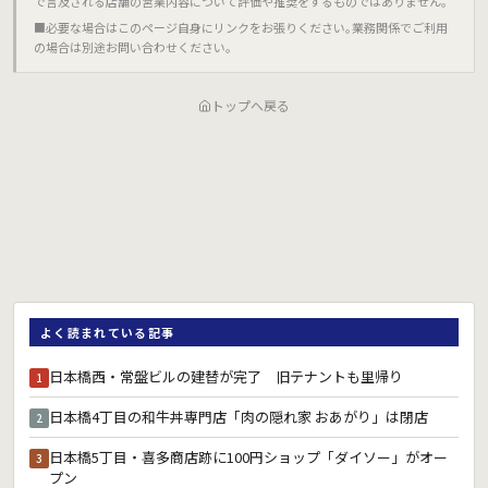
で言及される店舗の営業内容について評価や推奨をするものではありません｡
■必要な場合はこのページ自身にリンクをお張りください｡業務関係でご利用
の場合は別途お問い合わせください｡
トップへ戻る
よく読まれている記事
日本橋西・常盤ビルの建替が完了 旧テナントも里帰り
1
日本橋4丁目の和牛丼専門店「肉の隠れ家 おあがり」は閉店
2
日本橋5丁目・喜多商店跡に100円ショップ「ダイソー」がオー
3
プン