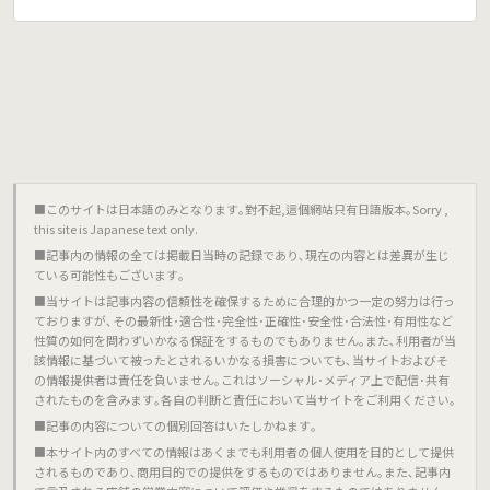
■このサイトは日本語のみとなります｡對不起,這個網站只有日語版本｡Sorry ,
this site is Japanese text only.
■記事内の情報の全ては掲載日当時の記録であり､現在の内容とは差異が生じ
ている可能性もございます｡
■当サイトは記事内容の信頼性を確保するために合理的かつ一定の努力は行っ
ておりますが､その最新性･適合性･完全性･正確性･安全性･合法性･有用性など
性質の如何を問わずいかなる保証をするものでもありません｡また､利用者が当
該情報に基づいて被ったとされるいかなる損害についても､当サイトおよびそ
の情報提供者は責任を負いません｡これはソーシャル･メディア上で配信･共有
されたものを含みます｡各自の判断と責任において当サイトをご利用ください｡
■記事の内容についての個別回答はいたしかねます｡
■本サイト内のすべての情報はあくまでも利用者の個人使用を目的として提供
されるものであり､商用目的での提供をするものではありません｡また､記事内