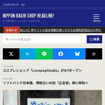
2026年8月7日（金）
NIPPON-BASHI SHOP HEADLINE!
にっぽんばし しょっぷ へっどらいん
MENU
【重要なお知らせ】弊サイトの過去掲載記事に対する記事削除仮処分の申立に
お知らせ
検索
@
B!
‹ 前の記事
コスプレショップ「LovepopStudio」が9/7オープン
次の記事 ›
ソフトバンク日本橋、堺筋沿いの旧「正金堂」跡に移転へ