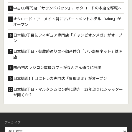
中古CD専門店「サウンドパック」、オタロードの本店を移転へ
4
オタロード・アニメイト隣にアパートメントホテル「Minn」が
5
オープン
日本橋3丁目にフィギュア専門店「チャンピオンメガ」がオープ
6
ン
日本橋3丁目・御蔵跡通りの不動産仲介「いい部屋ネット」は閉
7
店
関西初のラジコン重機カフェがなんさん通りに登場
8
日本橋西1丁目にトレカ専門店「買取ミミ」がオープン
9
日本橋3丁目・マルタンムセン跡に動き 13年ぶりにシャッター
10
が開くか？
アーカイブ