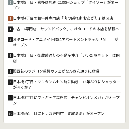
日本橋5丁目・喜多商店跡に100円ショップ「ダイソー」がオー
2
プン
日本橋4丁目の和牛丼専門店「肉の隠れ家 おあがり」は閉店
3
中古CD専門店「サウンドパック」、オタロードの本店を移転へ
4
オタロード・アニメイト隣にアパートメントホテル「Minn」が
5
オープン
日本橋3丁目・御蔵跡通りの不動産仲介「いい部屋ネット」は閉
6
店
関西初のラジコン重機カフェがなんさん通りに登場
7
日本橋3丁目・マルタンムセン跡に動き 13年ぶりにシャッター
8
が開くか？
日本橋3丁目にフィギュア専門店「チャンピオンメガ」がオープ
9
ン
日本橋西1丁目にトレカ専門店「買取ミミ」がオープン
10