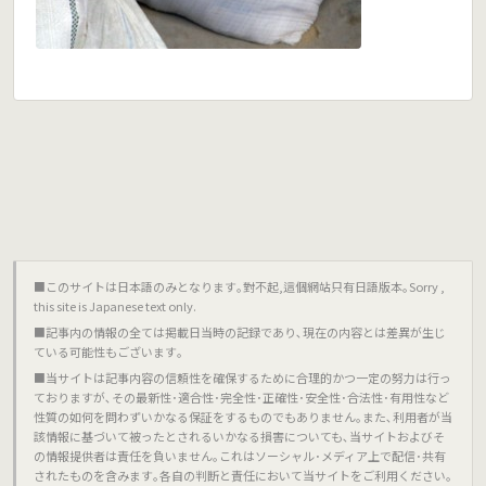
■このサイトは日本語のみとなります｡對不起,這個網站只有日語版本｡Sorry ,
this site is Japanese text only.
■記事内の情報の全ては掲載日当時の記録であり､現在の内容とは差異が生じ
ている可能性もございます｡
■当サイトは記事内容の信頼性を確保するために合理的かつ一定の努力は行っ
ておりますが､その最新性･適合性･完全性･正確性･安全性･合法性･有用性など
性質の如何を問わずいかなる保証をするものでもありません｡また､利用者が当
該情報に基づいて被ったとされるいかなる損害についても､当サイトおよびそ
の情報提供者は責任を負いません｡これはソーシャル･メディア上で配信･共有
されたものを含みます｡各自の判断と責任において当サイトをご利用ください｡