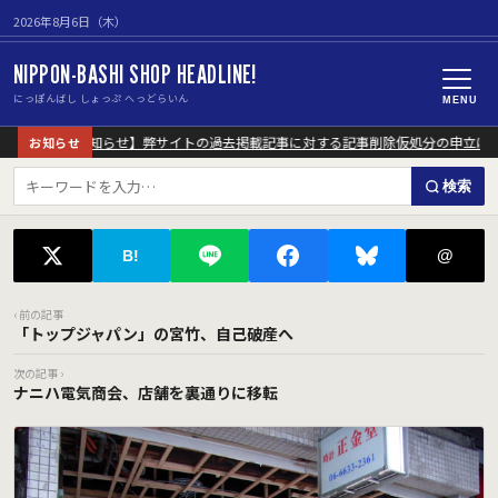
2026年8月6日（木）
NIPPON-BASHI SHOP HEADLINE!
にっぽんばし しょっぷ へっどらいん
MENU
【重要なお知らせ】弊サイトの過去掲載記事に対する記事削除仮処分の申立につ
お知らせ
検索
@
B!
‹ 前の記事
「トップジャパン」の宮竹、自己破産へ
次の記事 ›
ナニハ電気商会、店舗を裏通りに移転