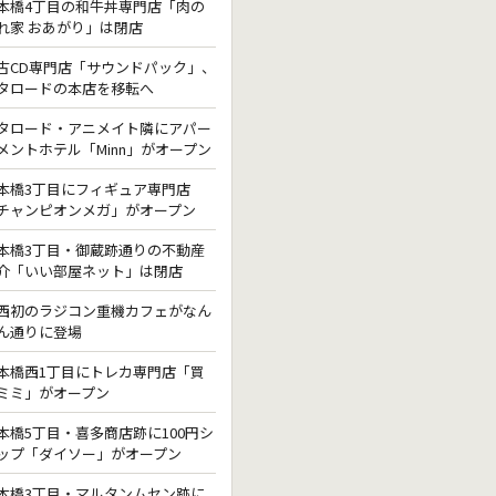
本橋4丁目の和牛丼専門店「肉の
れ家 おあがり」は閉店
古CD専門店「サウンドパック」、
タロードの本店を移転へ
タロード・アニメイト隣にアパー
メントホテル「Minn」がオープン
本橋3丁目にフィギュア専門店
チャンピオンメガ」がオープン
本橋3丁目・御蔵跡通りの不動産
介「いい部屋ネット」は閉店
西初のラジコン重機カフェがなん
ん通りに登場
本橋西1丁目にトレカ専門店「買
ミミ」がオープン
本橋5丁目・喜多商店跡に100円シ
ップ「ダイソー」がオープン
本橋3丁目・マルタンムセン跡に