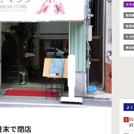
ホテ
開発
駐車
その
調査
よく
日
1
旧
月末で閉店