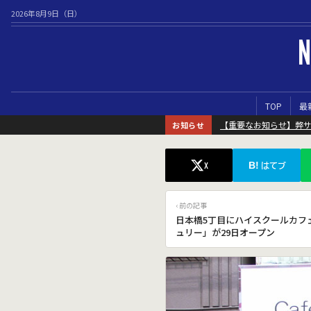
2026年8月9日（日）
N
TOP
最
【重要なお知らせ】弊
お知らせ
B!
X
はてブ
‹ 前の記事
日本橋5丁目にハイスクールカフ
ュリー」が29日オープン