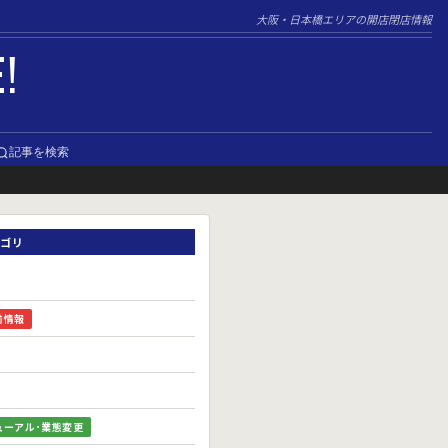
大阪・日本橋エリアの開店閉店情報
E!
記事を検索
ゴリ
前情報
ューアル･業態変更