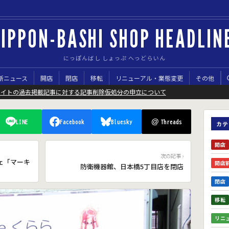
IPPON-BASHI SHOP HEADLIN
にっぽんばし しょっぷ へっどらいん
新ニュース
開店
閉店
移転
リニューアル・業態変更
その他
サイトの過去掲載記事に対する記事削除仮処分の申立について
@
LINE
Facebook
Bluesky
Threads
カテ
開店
次の記事 ›
ェ「マーキ
開店
防衛機器館、日本橋5丁目店を閉店
閉店
移転
リニ