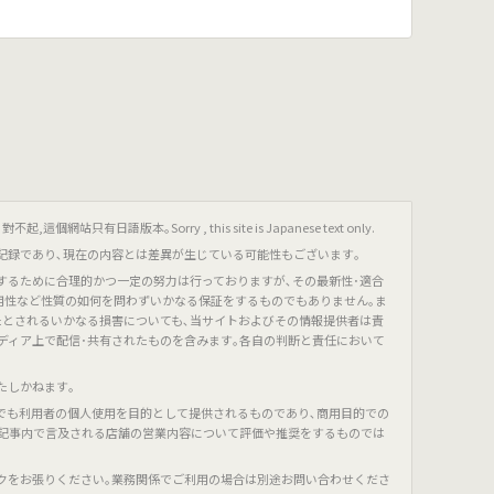
只有日語版本｡Sorry , this site is Japanese text only.
記録であり､現在の内容とは差異が生じている可能性もございます｡
するために合理的かつ一定の努力は行っておりますが､その最新性･適合
有用性など性質の如何を問わずいかなる保証をするものでもありません｡ま
たとされるいかなる損害についても､当サイトおよびその情報提供者は責
ディア上で配信･共有されたものを含みます｡各自の判断と責任において
たしかねます｡
でも利用者の個人使用を目的として提供されるものであり､商用目的での
､記事内で言及される店舗の営業内容について評価や推奨をするものでは
クをお張りください｡業務関係でご利用の場合は別途お問い合わせくださ