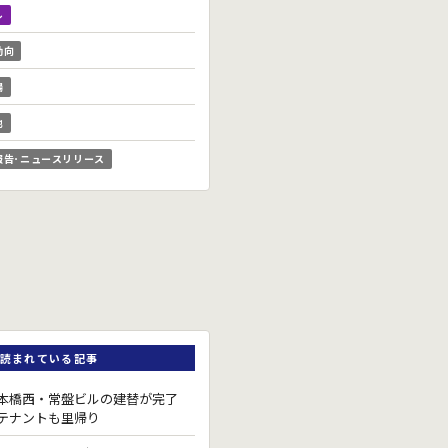
ル
動向
場
他
報告･ニュースリリース
読まれている記事
本橋西・常盤ビルの建替が完了
テナントも里帰り