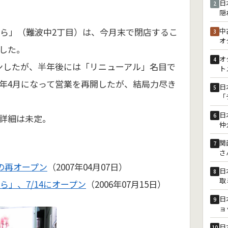
日
2
隠
くらら」（難波中2丁目）は、今月末で閉店するこ
中
3
オ
した。
オ
4
ンしたが、半年後には「リニューアル」名目で
ト
年4月になって営業を再開したが、結局力尽き
日
5
「
日
6
詳細は未定。
仲
関
7
さ
りの再オープン
（2007年04月07日）
日
8
取
ら」、7/14にオープン
（2006年07月15日）
日
9
ョ
日
10