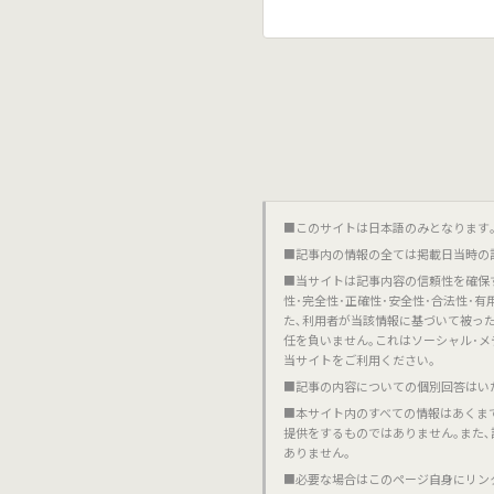
■このサイトは日本語のみとなります｡對不起,這個網站
■記事内の情報の全ては掲載日当時の
■当サイトは記事内容の信頼性を確保
性･完全性･正確性･安全性･合法性･
た､利用者が当該情報に基づいて被っ
任を負いません｡これはソーシャル･メ
当サイトをご利用ください｡
■記事の内容についての個別回答はい
■本サイト内のすべての情報はあくま
提供をするものではありません｡また
ありません｡
■必要な場合はこのページ自身にリン