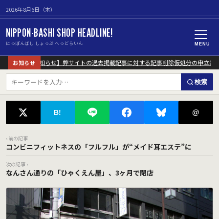
2026年8月6日（木）
NIPPON-BASHI SHOP HEADLINE!
にっぽんばし しょっぷ へっどらいん
MENU
【重要なお知らせ】弊サイトの過去掲載記事に対する記事削除仮処分の申立につ
お知らせ
検索
@
B!
‹ 前の記事
コンビニフィットネスの「フルフル」が“メイド耳エステ”に
次の記事 ›
なんさん通りの「ひゃくえん屋」、3ヶ月で閉店