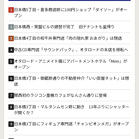
日本橋5丁目・喜多商店跡に100円ショップ「ダイソー」がオー
1
プン
日本橋西・常盤ビルの建替が完了 旧テナントも里帰り
2
日本橋4丁目の和牛丼専門店「肉の隠れ家 おあがり」は閉店
3
中古CD専門店「サウンドパック」、オタロードの本店を移転へ
4
オタロード・アニメイト隣にアパートメントホテル「Minn」が
5
オープン
日本橋3丁目・御蔵跡通りの不動産仲介「いい部屋ネット」は閉
6
店
関西初のラジコン重機カフェがなんさん通りに登場
7
日本橋3丁目・マルタンムセン跡に動き 13年ぶりにシャッター
8
が開くか？
日本橋3丁目にフィギュア専門店「チャンピオンメガ」がオープ
9
ン