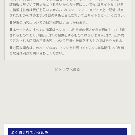
該情報に基づいて被ったとされるいかなる損害についても､当サイトおよびそ
の情報提供者は責任を負いません｡これはソーシャル･メディア上で配信･共有
されたものを含みます｡各自の判断と責任において当サイトをご利用ください｡
■記事の内容についての個別回答はいたしかねます｡
■本サイト内のすべての情報はあくまでも利用者の個人使用を目的として提供
されるものであり､商用目的での提供をするものではありません｡また､記事内
で言及される店舗の営業内容について評価や推奨をするものではありません｡
■必要な場合はこのページ自身にリンクをお張りください｡業務関係でご利用
の場合は別途お問い合わせください｡
トップへ戻る
よく読まれている記事