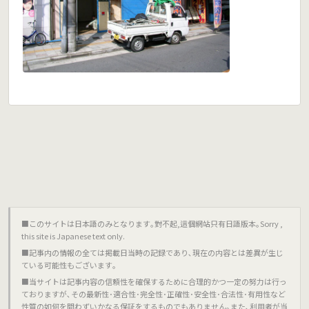
■このサイトは日本語のみとなります｡對不起,這個網站只有日語版本｡Sorry ,
this site is Japanese text only.
■記事内の情報の全ては掲載日当時の記録であり､現在の内容とは差異が生じ
ている可能性もございます｡
■当サイトは記事内容の信頼性を確保するために合理的かつ一定の努力は行っ
ておりますが､その最新性･適合性･完全性･正確性･安全性･合法性･有用性など
性質の如何を問わずいかなる保証をするものでもありません｡また､利用者が当